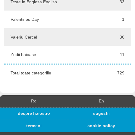
Texte in Engleza English
33
Valentines Day
1
Valeriu Cercel
30
Zodii haioase
11
Total toate categoriile
729
Ro
En
despre haios.ro
sugestii
termeni
cookie policy