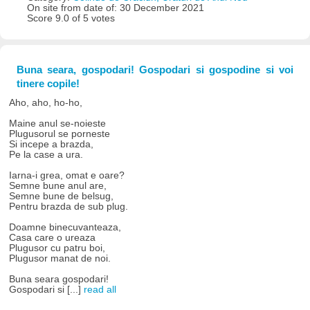
On site from date of: 30 December 2021
Score 9.0 of 5 votes
Buna seara, gospodari! Gospodari si gospodine si voi
tinere copile!
Aho, aho, ho-ho,
Maine anul se-noieste
Plugusorul se porneste
Si incepe a brazda,
Pe la case a ura.
Iarna-i grea, omat e oare?
Semne bune anul are,
Semne bune de belsug,
Pentru brazda de sub plug.
Doamne binecuvanteaza,
Casa care o ureaza
Plugusor cu patru boi,
Plugusor manat de noi.
Buna seara gospodari!
Gospodari si [...]
read all