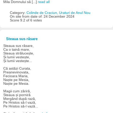
Mila Domnului să [...]
read all
Category:
Colinde de Craciun, Uraturi de Anul Nou
On site from date of: 24 December 2024
Score 9.2 of 6 votes
Steaua sus răsare
Steaua sus răsare,
Ca o taină mare,
Steaua strălucește,
Și lumii vestește,
Și lumii vestește...
Că astăzi Curata,
Preanevinovata,
Fecioara Maria,
Naște pe Mesia,
Naște pe Mesia.
Magii cum zăriră,
Steaua și porniră
Mergând după rază,
Pe Hristos să-l vază,
Pe Hristos să-l vază...