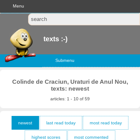
Menu
texts :-)
Submenu
Colinde de Craciun, Uraturi de Anul Nou,
texts: newest
articles: 1 - 10 of 59
newest
last read today
most read today
highest scores
most commented