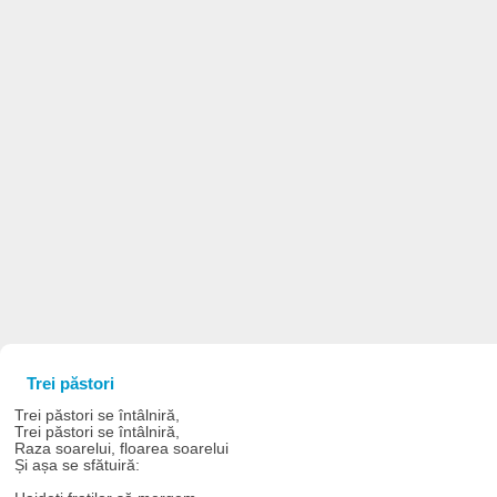
Trei păstori
Trei păstori se întâlniră,
Trei păstori se întâlniră,
Raza soarelui, floarea soarelui
Și așa se sfătuiră: