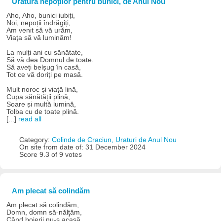
Urătura nepoților pentru bunici, de Anul Nou
Aho, Aho, bunici iubiți,
Noi, nepoții îndrăgiți,
Am venit să vă urăm,
Viața să vă luminăm!
La mulți ani cu sănătate,
Să vă dea Domnul de toate.
Să aveți belșug în casă,
Tot ce vă doriți pe masă.
Mult noroc și viață lină,
Cupa sănătății plină,
Soare și multă lumină,
Tolba cu de toate plină.
[...]
read all
Category:
Colinde de Craciun, Uraturi de Anul Nou
On site from date of: 31 December 2024
Score 9.3 of 9 votes
Am plecat să colindăm
Am plecat să colindăm,
Domn, domn să-nălţăm,
Când boierii nu-s acasă,