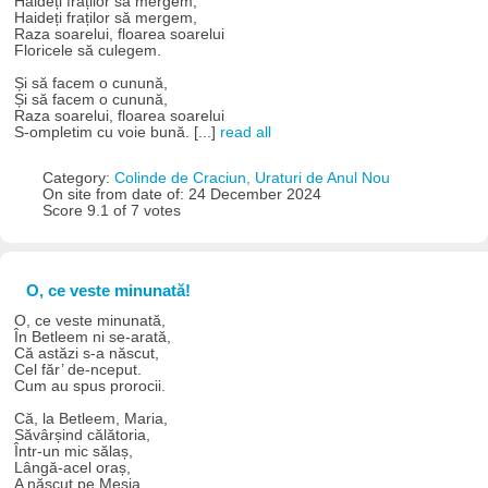
Haideți fraților să mergem,
Haideți fraților să mergem,
Raza soarelui, floarea soarelui
Floricele să culegem.
Și să facem o cunună,
Și să facem o cunună,
Raza soarelui, floarea soarelui
S-ompletim cu voie bună. [...]
read all
Category:
Colinde de Craciun, Uraturi de Anul Nou
On site from date of: 24 December 2024
Score 9.1 of 7 votes
O, ce veste minunată!
O, ce veste minunată,
În Betleem ni se-arată,
Că astăzi s-a născut,
Cel făr’ de-nceput.
Cum au spus prorocii.
Că, la Betleem, Maria,
Săvârșind călătoria,
Într-un mic sălaș,
Lângă-acel oraș,
A născut pe Mesia.