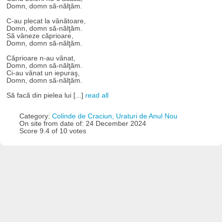
Domn, domn să-nălţăm.
C-au plecat la vânătoare,
Domn, domn să-nălţăm.
Să vâneze căprioare,
Domn, domn să-nălţăm.
Căprioare n-au vânat,
Domn, domn să-nălţăm.
Ci-au vânat un iepuraş,
Domn, domn să-nălţăm.
Să facă din pielea lui [...]
read all
Category:
Colinde de Craciun, Uraturi de Anul Nou
On site from date of: 24 December 2024
Score 9.4 of 10 votes