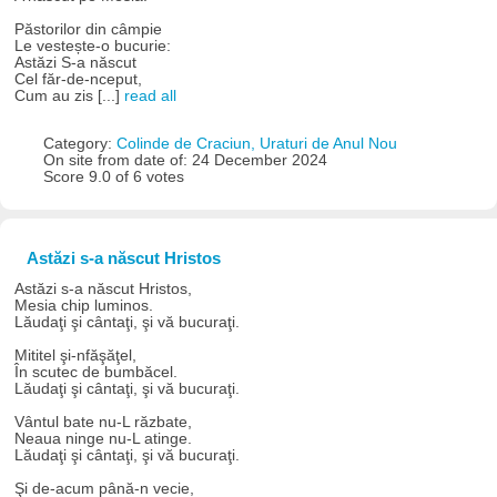
Păstorilor din câmpie
Le vestește-o bucurie:
Astăzi S-a născut
Cel făr-de-nceput,
Cum au zis [...]
read all
Category:
Colinde de Craciun, Uraturi de Anul Nou
On site from date of: 24 December 2024
Score 9.0 of 6 votes
Astăzi s-a născut Hristos
Astăzi s-a născut Hristos,
Mesia chip luminos.
Lăudaţi şi cântaţi, şi vă bucuraţi.
Mititel şi-nfăşăţel,
În scutec de bumbăcel.
Lăudaţi şi cântaţi, şi vă bucuraţi.
Vântul bate nu-L răzbate,
Neaua ninge nu-L atinge.
Lăudaţi şi cântaţi, şi vă bucuraţi.
Şi de-acum până-n vecie,