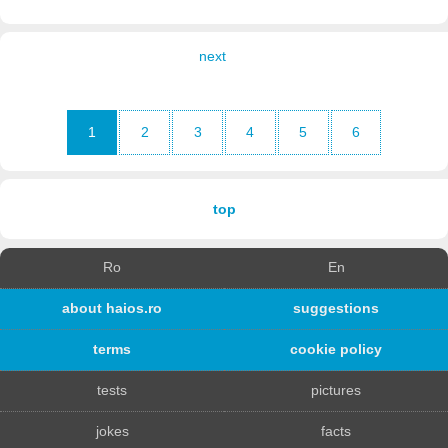
next
1
2
3
4
5
6
top
Ro
En
about haios.ro
suggestions
terms
cookie policy
tests
pictures
jokes
facts