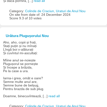
Și dacă porniră, [...]
read all
Category:
Colinde de Craciun, Uraturi de Anul Nou
On site from date of: 24 December 2024
Score 9.3 of 10 votes
Urătura Plugușorului Nou
Aho, aho, copii și frați,
Stați puțin și nu mînați
Lîngă boi v-alăturați
Și cuvîntul mi-ascultați:
Mîine anul se-noiește
Plugușorul se pornește
Și începe a brăzda,
Pe la case a ura.
Iarna-i grea, omăt e oare?
Semne multe anul are,
Semne bune de belșug,
Pentru brazda de sub plug.
Doamne, binecuvîntează, [...]
read all
Category:
Colinde de Craciun, Uraturi de Anul Nou