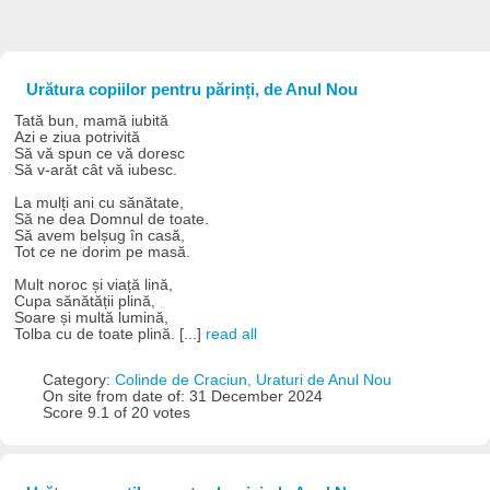
Urătura copiilor pentru părinți, de Anul Nou
Tată bun, mamă iubită
Azi e ziua potrivită
Să vă spun ce vă doresc
Să v-arăt cât vă iubesc.
La mulți ani cu sănătate,
Să ne dea Domnul de toate.
Să avem belșug în casă,
Tot ce ne dorim pe masă.
Mult noroc și viață lină,
Cupa sănătății plină,
Soare și multă lumină,
Tolba cu de toate plină. [...]
read all
Category:
Colinde de Craciun, Uraturi de Anul Nou
On site from date of: 31 December 2024
Score 9.1 of 20 votes