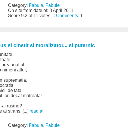
Category:
Fabula, Fabule
On site from date of: 8 April 2011
Score 9.2 of 11 votes : :
Comments:
1
s si cinstit si moralizator... si puternic
nitate,
toate:
 prea-inaltul,
ca nimeni altul,
in suprematia,
ocratia,
ici, de fata,
 lor, decat matreata!
n-ai rusine?
ai strans, [...]
read all
Category:
Fabula, Fabule