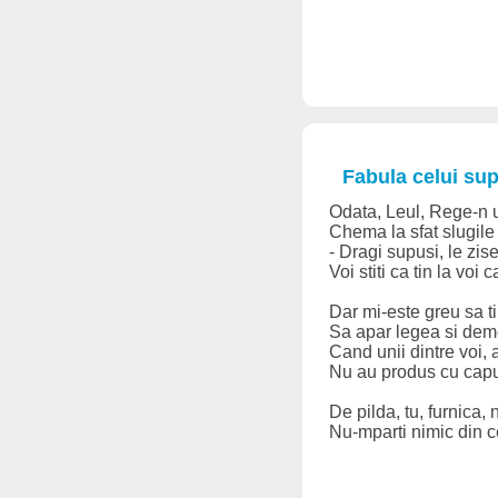
Fabula celui supu
Odata, Leul, Rege-n u
Chema la sfat slugile 
- Dragi supusi, le zise
Voi stiti ca tin la voi 
Dar mi-este greu sa t
Sa apar legea si dem
Cand unii dintre voi, a
Nu au produs cu capul
De pilda, tu, furnica, 
Nu-mparti nimic din ce 