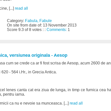
ine, [...]
read all
Category:
Fabula, Fabule
On site from date of: 13 November 2013
Score 9.3 of 8 votes : :
Comments:
1
nica, versiunea originala - Aesop
asa cum se crede ca ar fi fost scrisa de Aesop, acum 2600 de ani
i 620 - 564 i.Hr., in Grecia Antica.
 cel lenes canta cat era ziua de lunga, in timp ce furnica cea 
, pentru iarna.
rnicii ca nu e nevoie sa munceasca. [...]
read all