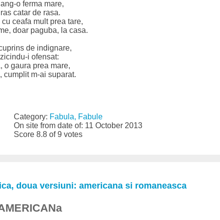
 lang-o ferma mare,
ras catar de rasa.
 cu ceafa mult prea tare,
me, doar paguba, la casa.
 cuprins de indignare,
 zicindu-i ofensat:
a, o gaura prea mare,
, cumplit m-ai suparat.
Category:
Fabula, Fabule
On site from date of: 11 October 2013
Score 8.8 of 9 votes
nica, doua versiuni: americana si romaneasca
 AMERICANa