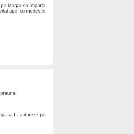
t pe Magar sa imparta
invitat apoi cu modestie
mpreuna.
nja sa-l captureze pe