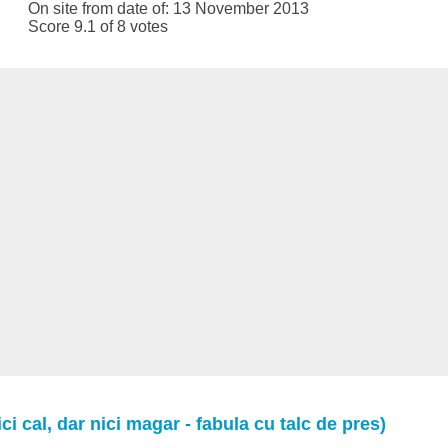
On site from date of: 13 November 2013
Score 9.1 of 8 votes
i cal, dar nici magar - fabula cu talc de pres)