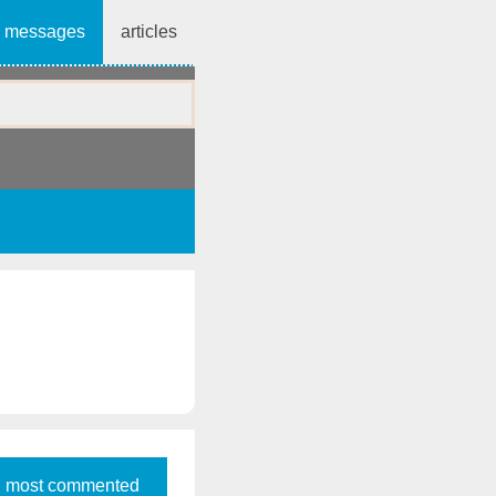
messages
articles
most commented