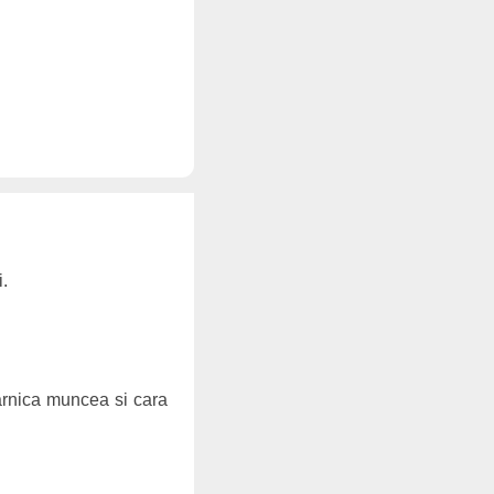
.
harnica muncea si cara