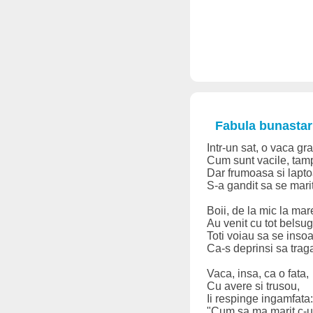
Fabula bunastari
Intr-un sat, o vaca gr
Cum sunt vacile, tamp
Dar frumoasa si lapt
S-a gandit sa se mari
Boii, de la mic la mar
Au venit cu tot belsug
Toti voiau sa se insoa
Ca-s deprinsi sa traga
Vaca, insa, ca o fata,
Cu avere si trusou,
Ii respinge ingamfata:
"Cum sa ma marit c-