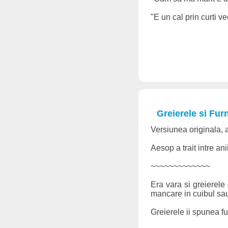
"E un cal prin curti vec
Greierele si Fur
Versiunea originala, 
Aesop a trait intre ani
~~~~~~~~~~~~~
Era vara si greierele
mancare in cuibul sau
Greierele ii spunea fu