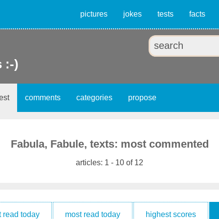
pictures
jokes
tests
facts
 :-)
est
comments
categories
propose
Fabula, Fabule, texts: most commented
articles: 1 - 10 of 12
t read today
most read today
highest scores