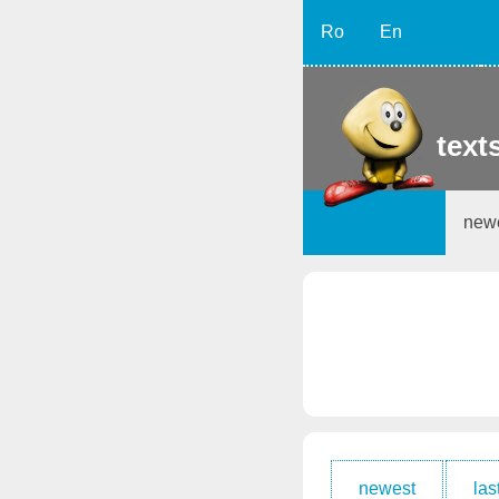
Ro
En
texts
new
newest
las