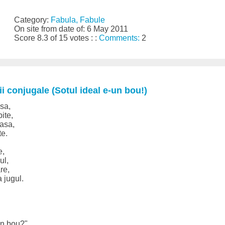
Category:
Fabula, Fabule
On site from date of: 6 May 2011
Score 8.3 of 15 votes : :
Comments:
2
i conjugale (Sotul ideal e-un bou!)
asa,
ite,
oasa,
te.
e,
ul,
re,
 jugul.
un bou?"