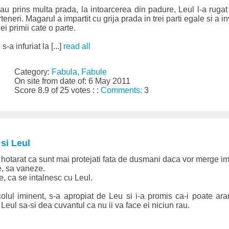
au prins multa prada, la intoarcerea din padure, Leul l-a ruga
rteneri. Magarul a impartit cu grija prada in trei parti egale si a 
 ei primii cate o parte.
a infuriat la [...]
read all
Category:
Fabula, Fabule
On site from date of: 6 May 2011
Score 8.9 of 25 votes : :
Comments:
3
si Leul
hotarat ca sunt mai protejati fata de dusmani daca vor merge i
e, sa vaneze.
, ca se intalnesc cu Leul.
olul iminent, s-a apropiat de Leu si i-a promis ca-i poate ara
Leul sa-si dea cuvantul ca nu ii va face ei niciun rau.