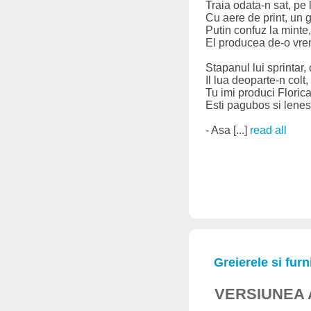
Traia odata-n sat, pe
Cu aere de print, un g
Putin confuz la minte,
El producea de-o vre
Stapanul lui sprintar,
Il lua deoparte-n colt,
Tu imi produci Floric
Esti pagubos si lenes
- Asa [...]
read all
Greierele si fur
VERSIUNEA