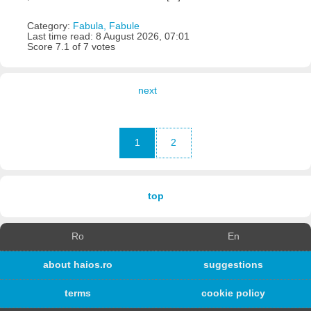
Category:
Fabula, Fabule
Last time read: 8 August 2026, 07:01
Score 7.1 of 7 votes
next
1
2
top
Ro
En
about haios.ro
suggestions
terms
cookie policy