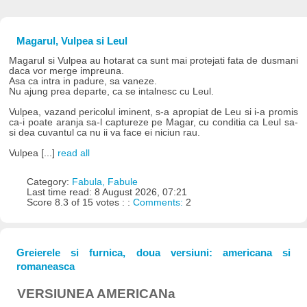
Magarul, Vulpea si Leul
Magarul si Vulpea au hotarat ca sunt mai protejati fata de dusmani
daca vor merge impreuna.
Asa ca intra in padure, sa vaneze.
Nu ajung prea departe, ca se intalnesc cu Leul.
Vulpea, vazand pericolul iminent, s-a apropiat de Leu si i-a promis
ca-i poate aranja sa-l captureze pe Magar, cu conditia ca Leul sa-
si dea cuvantul ca nu ii va face ei niciun rau.
Vulpea [...]
read all
Category:
Fabula, Fabule
Last time read: 8 August 2026, 07:21
Score 8.3 of 15 votes : :
Comments:
2
Greierele si furnica, doua versiuni: americana si
romaneasca
VERSIUNEA AMERICANa