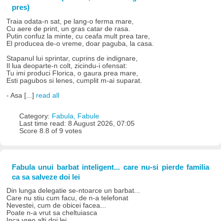
pres)
Traia odata-n sat, pe lang-o ferma mare,
Cu aere de print, un gras catar de rasa.
Putin confuz la minte, cu ceafa mult prea tare,
El producea de-o vreme, doar paguba, la casa.
Stapanul lui sprintar, cuprins de indignare,
Il lua deoparte-n colt, zicindu-i ofensat:
Tu imi produci Florica, o gaura prea mare,
Esti pagubos si lenes, cumplit m-ai suparat.
- Asa [...]
read all
Category:
Fabula, Fabule
Last time read: 8 August 2026, 07:05
Score 8.8 of 9 votes
Fabula unui barbat inteligent... care nu-si pierde familia
ca sa salveze doi lei
Din lunga delegatie se-ntoarce un barbat...
Care nu stiu cum facu, de n-a telefonat
Nevestei, cum de obicei facea...
Poate n-a vrut sa cheltuiasca
Inca vreo alti doi lei...