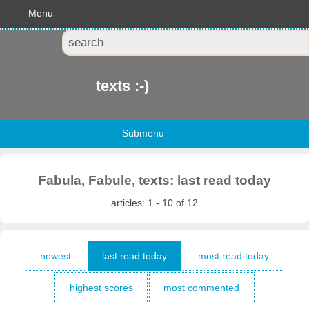
Menu
texts :-)
Submenu
Fabula, Fabule, texts: last read today
articles: 1 - 10 of 12
newest
last read today
most read today
highest scores
most commented