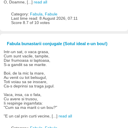
O, Doamne, [...]
read all
Category:
Fabula, Fabule
Last time read: 8 August 2026, 07:11
Score 8.7 of 10 votes
Fabula bunastarii conjugale (Sotul ideal e-un bou!)
Intr-un sat, o vaca grasa,
Cum sunt vacile, tampite,
Dar frumoasa si laptoasa,
S-a gandit sa se marite.
Boii, de la mic la mare,
Au venit cu tot belsugul,
Toti voiau sa se insoare,
Ca-s deprinsi sa traga jugul.
Vaca, insa, ca o fata,
Cu avere si trusou,
Ii respinge ingamfata:
"Cum sa ma marit c-un bou?"
"E un cal prin curti vecine, [...]
read all