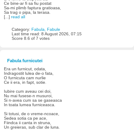
Ce bine-ar fi sa fiu postat
Sa-mi plimb faptura gratioasa,
Sa trag o pipa, la terasa.
[...]
read all
Category:
Fabula, Fabule
Last time read: 8 August 2026, 07:15
Score 8.6 of 7 votes
Fabula furnicutei
Era un furnicut, odata,
Indragostit lulea de-o fata,
O furnicuta cam nurlie
Ce ii era, in fapt, sotie.
Iubire cum aveau cei doi,
Nu mai fusese-n musuroi,
Si n-avea cum sa se gaseasca
In toata lumea furniceasca.
Si totusi, de o vreme-ncoace,
Sedea sotia ca pe ace,
Fiindca ii canta in struna,
Un greieras, sub clar de luna.