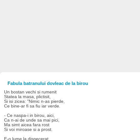
Fabula batranului dovleac de la birou
Un bostan vechi si rumenit
Statea la masa, plictisit,
Si isi zicea: "Nimic n-as pierde,
Ce bine-ar fi sa fiu iar verde.
- Ce naspa-i in birou, aici,
Ca n-ai de unde sa mai pici,
Ma simt aicea fara rost
Si voi miroase si a prost.
E-o lume la dispecerat,