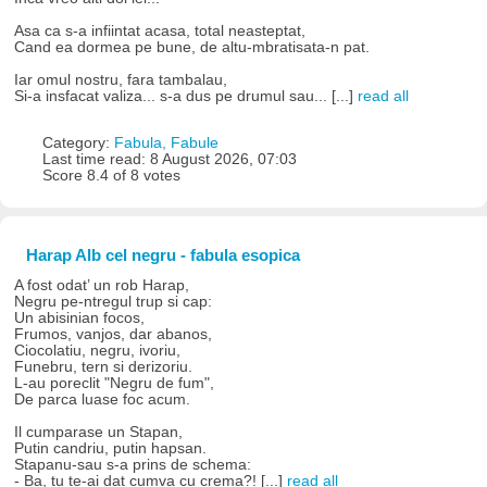
Asa ca s-a infiintat acasa, total neasteptat,
Cand ea dormea pe bune, de altu-mbratisata-n pat.
Iar omul nostru, fara tambalau,
Si-a insfacat valiza... s-a dus pe drumul sau... [...]
read all
Category:
Fabula, Fabule
Last time read: 8 August 2026, 07:03
Score 8.4 of 8 votes
Harap Alb cel negru - fabula esopica
A fost odat’ un rob Harap,
Negru pe-ntregul trup si cap:
Un abisinian focos,
Frumos, vanjos, dar abanos,
Ciocolatiu, negru, ivoriu,
Funebru, tern si derizoriu.
L-au poreclit "Negru de fum",
De parca luase foc acum.
Il cumparase un Stapan,
Putin candriu, putin hapsan.
Stapanu-sau s-a prins de schema:
- Ba, tu te-ai dat cumva cu crema?! [...]
read all