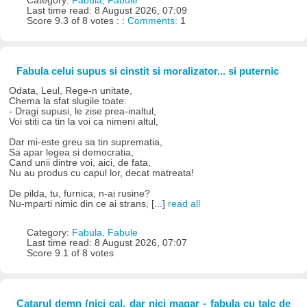
Category:
Fabula, Fabule
Last time read: 8 August 2026, 07:09
Score 9.3 of 8 votes : :
Comments:
1
Fabula celui supus si cinstit si moralizator... si puternic
Odata, Leul, Rege-n unitate,
Chema la sfat slugile toate:
- Dragi supusi, le zise prea-inaltul,
Voi stiti ca tin la voi ca nimeni altul,
Dar mi-este greu sa tin suprematia,
Sa apar legea si democratia,
Cand unii dintre voi, aici, de fata,
Nu au produs cu capul lor, decat matreata!
De pilda, tu, furnica, n-ai rusine?
Nu-mparti nimic din ce ai strans, [...]
read all
Category:
Fabula, Fabule
Last time read: 8 August 2026, 07:07
Score 9.1 of 8 votes
Catarul demn (nici cal, dar nici magar - fabula cu talc de