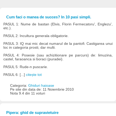
Cum faci o manea de succes? In 10 pasi simpli.
PASUL 1: Nume de bastan (Elvis, Florin Fermecatoru', Englezu',
etc.).
PASUL 2: Incultura generala obligatorie.
PASUL 3: IQ mai mic decat numarul de la pantofi. Castigarea unui
loc in categoria prosti, dar multi.
PASUL 4: Posesie (sau achizitionare pe parcurs) de: limuzina,
castel, faraoanca si boraci (puradei).
PASUL 5: Rude-n puscarie.
PASUL 6: [...]
citește tot
Categoria:
Ghiduri haioase
Pe site din data de: 11 Noiembrie 2010
Nota 9.4 din 11 voturi
Pipera: ghid de supravietuire