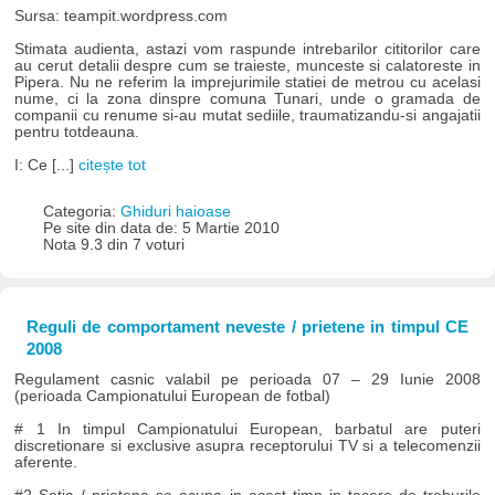
Sursa: teampit.wordpress.com
Stimata audienta, astazi vom raspunde intrebarilor cititorilor care
au cerut detalii despre cum se traieste, munceste si calatoreste in
Pipera. Nu ne referim la imprejurimile statiei de metrou cu acelasi
nume, ci la zona dinspre comuna Tunari, unde o gramada de
companii cu renume si-au mutat sediile, traumatizandu-si angajatii
pentru totdeauna.
I: Ce [...]
citește tot
Categoria:
Ghiduri haioase
Pe site din data de: 5 Martie 2010
Nota 9.3 din 7 voturi
Reguli de comportament neveste / prietene in timpul CE
2008
Regulament casnic valabil pe perioada 07 – 29 Iunie 2008
(perioada Campionatului European de fotbal)
# 1 In timpul Campionatului European, barbatul are puteri
discretionare si exclusive asupra receptorului TV si a telecomenzii
aferente.