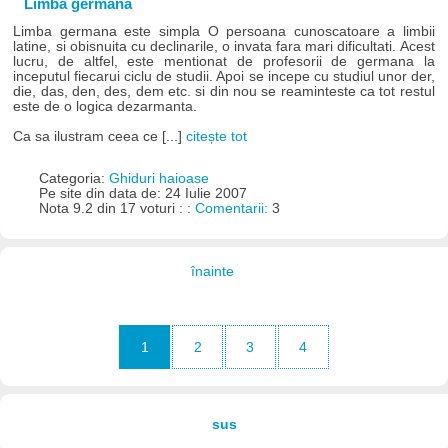
Limba germana
Limba germana este simpla O persoana cunoscatoare a limbii
latine, si obisnuita cu declinarile, o invata fara mari dificultati. Acest
lucru, de altfel, este mentionat de profesorii de germana la
inceputul fiecarui ciclu de studii. Apoi se incepe cu studiul unor der,
die, das, den, des, dem etc. si din nou se reaminteste ca tot restul
este de o logica dezarmanta.
Ca sa ilustram ceea ce [...]
citește tot
Categoria:
Ghiduri haioase
Pe site din data de: 24 Iulie 2007
Nota 9.2 din 17 voturi : :
Comentarii:
3
înainte
1
2
3
4
sus