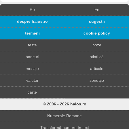
Ro
En
despre haios.ro
sugestii
termeni
cookie policy
teste
poze
bancuri
știați că
mesaje
articole
valutar
sondaje
carte
© 2006 - 2026 haios.ro
Numerale Romane
Transformă numere în text