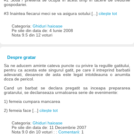
#2 Sotia / prietena se ocupa in acest timp in tacere de treburile
gospodariei.
#3 Inaintea fiecarui meci se va asigura sotului [...]
citește tot
Categoria:
Ghiduri haioase
Pe site din data de: 4 Iunie 2008
Nota 9.5 din 12 voturi
Despre gratar
Sa ne aducem aminte cateva puncte cu privire la regulile gatitului,
pentru ca acesta este singurul gatit, pe care il intreprind barbatii
adevarati, deoarece de asta este legat intotdeauna o anumita
doza de pericol.
Cand un barbat se declara pregatit sa inceapa prepararea
gratarului, se declanseaza urmatoarea serie de evenimente:
1) femeia cumpara mancarea
2) femeia face [...]
citește tot
Categoria:
Ghiduri haioase
Pe site din data de: 11 Decembrie 2007
Nota 9.0 din 10 voturi : :
Comentarii:
1