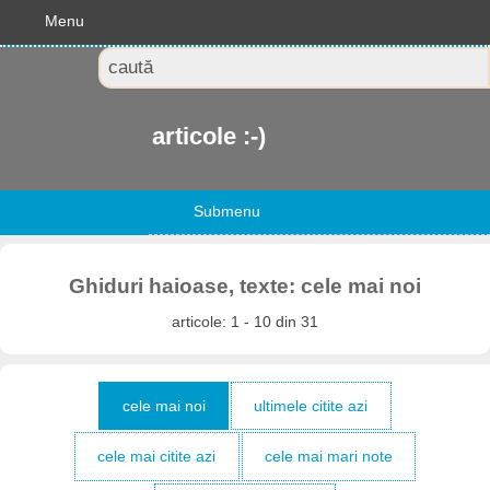
Menu
articole :-)
Submenu
Ghiduri haioase, texte: cele mai noi
articole: 1 - 10 din 31
cele mai noi
ultimele citite azi
cele mai citite azi
cele mai mari note