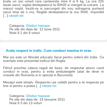
brate un sac umed care cantareste intre 4 si 6 kg. La ora 22h
lasati sacul, reglati desteptatorul la 00h00 si mergeti la culcare. La
miezul noptii, treziti-va si parcurgeti din nou sufrageria purtand
sacul timp de o ora. Reglati desteptatorul la ora 3h00. Imposibil
[...]
citește tot
Categoria:
Ghiduri haioase
Pe site din data de: 12 Iunie 2011
Nota 9.1 din 8 voturi
Arata respect in trafic. Cum conduci masina in oras
Mai jos este un filmulet educativ facut pentru soferii din India. Ca
exemplu este prezentat traficul din Anglia.
Filmul prezinta cateva reguli de baza, de respectat atunci cand
conduci in oras, pentru a evita ambuteiajele (atat de dese in
orasele din Romania si in special in Bucuresti).
Mesajul este simplu. Respecta-i pe ceilalti pentru a te respecta pe
tine si pentru a putea [...]
citește tot
Categoria:
Ghiduri haioase
Pe site din data de: 19 Ianuarie 2011
Nota 9.3 din 13 voturi