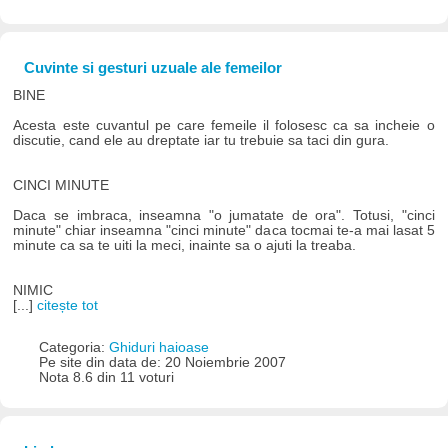
Cuvinte si gesturi uzuale ale femeilor
BINE
Acesta este cuvantul pe care femeile il folosesc ca sa incheie o
discutie, cand ele au dreptate iar tu trebuie sa taci din gura.
CINCI MINUTE
Daca se imbraca, inseamna "o jumatate de ora". Totusi, "cinci
minute" chiar inseamna "cinci minute" daca tocmai te-a mai lasat 5
minute ca sa te uiti la meci, inainte sa o ajuti la treaba.
NIMIC
[...]
citește tot
Categoria:
Ghiduri haioase
Pe site din data de: 20 Noiembrie 2007
Nota 8.6 din 11 voturi