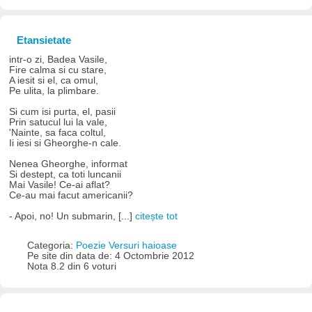
Etansietate
intr-o zi, Badea Vasile,
Fire calma si cu stare,
A iesit si el, ca omul,
Pe ulita, la plimbare.
Si cum isi purta, el, pasii
Prin satucul lui la vale,
'Nainte, sa faca coltul,
Ii iesi si Gheorghe-n cale.
Nenea Gheorghe, informat
Si destept, ca toti luncanii
Mai Vasile! Ce-ai aflat?
Ce-au mai facut americanii?
- Apoi, no! Un submarin, [...]
citește tot
Categoria:
Poezie Versuri haioase
Pe site din data de: 4 Octombrie 2012
Nota 8.2 din 6 voturi