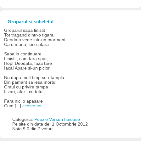
Groparul si scheletul
Groparul sapa linistit
Tot tragand dintr-o tigara.
Deodata vede intr-un mormant
Ca o mana, iese-afara.
Sapa in continuare
Linistit, cam fara spor,
Hop! Deodata, faza tare
Iaca! Apare si-un picior.
Nu dupa mult timp se-ntampla
Din pamant sa iesa mortul
Omul cu privire tampa
Il zari, afar’, cu totul.
Fara nici o apasare
Cum [...]
citește tot
Categoria:
Poezie Versuri haioase
Pe site din data de: 1 Octombrie 2012
Nota 9.0 din 7 voturi