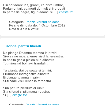
Din coridoare ies, grabiti, ca niste umbre,
Parlamentari, ca morti de mult si ingropati
In pardesie negre, figuri adanci si [...]
citește tot
Categoria:
Poezie Versuri haioase
Pe site din data de: 4 Octombrie 2012
Nota 9.0 din 6 voturi
Rondel pentru liberali
Ne plange Doamne toamna in priviri
Si-o sa ne moara lenes visul la fereastra.
In odaita goala pielea ni-e albastra
Tot mirosind bolnavii trandafiri.
Tu alianta stai pe spate si te miri,
Frumoasa indragostita albastra.
Iti plange toamna in priviri
Si-ti cade visul lenes la fereastra.
Sub patura pierdutelor iubiri
S-a sifonat si pijamaua noastra,
Si [...]
citește tot
Categoria:
Poezie Versuri haioase