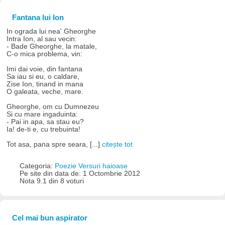
Fantana lui Ion
In ograda lui nea' Gheorghe
Intra Ion, al sau vecin:
- Bade Gheorghe, la matale,
C-o mica problema, vin:
Imi dai voie, din fantana
Sa iau si eu, o caldare,
Zise Ion, tinand in mana
O galeata, veche, mare.
Gheorghe, om cu Dumnezeu
Si cu mare ingaduinta:
- Pai in apa, sa stau eu?
Ia! de-ti e, cu trebuinta!
Tot asa, pana spre seara, [...]
citește tot
Categoria:
Poezie Versuri haioase
Pe site din data de: 1 Octombrie 2012
Nota 9.1 din 8 voturi
Cel mai bun aspirator