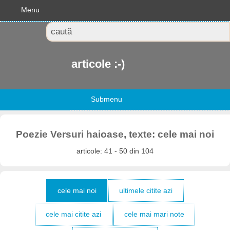
Menu
articole :-)
Submenu
Poezie Versuri haioase, texte: cele mai noi
articole: 41 - 50 din 104
cele mai noi
ultimele citite azi
cele mai citite azi
cele mai mari note