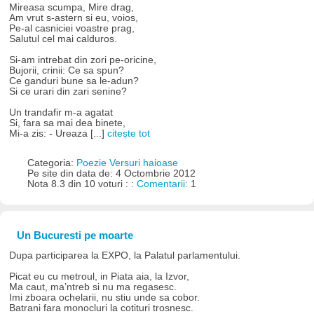
Mireasa scumpa, Mire drag,
Am vrut s-astern si eu, voios,
Pe-al casniciei voastre prag,
Salutul cel mai calduros.
Si-am intrebat din zori pe-oricine,
Bujorii, crinii: Ce sa spun?
Ce ganduri bune sa le-adun?
Si ce urari din zari senine?
Un trandafir m-a agatat
Si, fara sa mai dea binete,
Mi-a zis: - Ureaza [...]
citește tot
Categoria:
Poezie Versuri haioase
Pe site din data de: 4 Octombrie 2012
Nota 8.3 din 10 voturi : :
Comentarii:
1
Un Bucuresti pe moarte
Dupa participarea la EXPO, la Palatul parlamentului.
Picat eu cu metroul, in Piata aia, la Izvor,
Ma caut, ma’ntreb si nu ma regasesc.
Imi zboara ochelarii, nu stiu unde sa cobor.
Batrani fara monocluri la cotituri trosnesc.