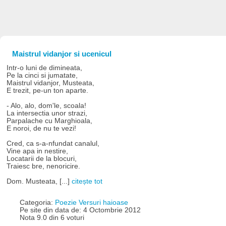
Maistrul vidanjor si ucenicul
Intr-o luni de dimineata,
Pe la cinci si jumatate,
Maistrul vidanjor, Musteata,
E trezit, pe-un ton aparte.
- Alo, alo, dom'le, scoala!
La intersectia unor strazi,
Parpalache cu Marghioala,
E noroi, de nu te vezi!
Cred, ca s-a-nfundat canalul,
Vine apa in nestire,
Locatarii de la blocuri,
Traiesc bre, nenoricire.
Dom. Musteata, [...]
citește tot
Categoria:
Poezie Versuri haioase
Pe site din data de: 4 Octombrie 2012
Nota 9.0 din 6 voturi