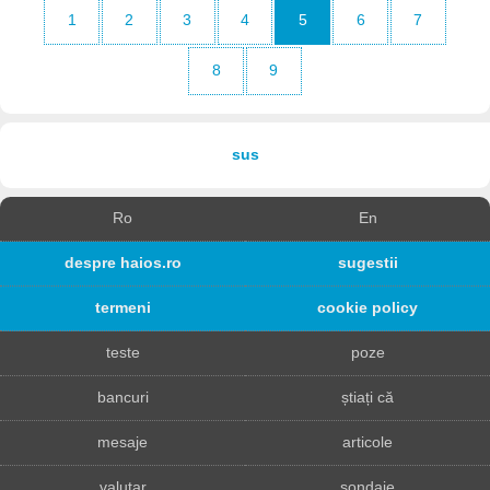
1
2
3
4
5
6
7
8
9
sus
Ro
En
despre haios.ro
sugestii
termeni
cookie policy
teste
poze
bancuri
știați că
mesaje
articole
valutar
sondaje