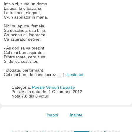
Intr-o zi, suna un domn
La usa, la o batrana,
La trei ace, elegant,
C-un aspirator in mana.
Nici nu apuca, femeia,
Sa deschida, usa bine,
Ca-ncepu el, logoreea,
Ce aspirator detine:
- As dori sa va prezint
Cel mai bun aspirator...
Dintre toate, care sunt
Si de loc costisitor.
Totodata, performant
Cel mai bun, de cand lucrez. [...]
citește tot
Categoria:
Poezie Versuri haioase
Pe site din data de: 1 Octombrie 2012
Nota 7.8 din 8 voturi
înapoi
înainte