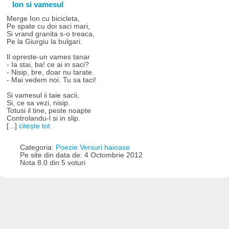
Ion si vamesul
Merge Ion cu bicicleta,
Pe spate cu doi saci mari,
Si vrand granita s-o treaca,
Pe la Giurgiu la bulgari.
Il opreste-un vames tanar
- Ia stai, ba! ce ai in saci?
- Nisip, bre, doar nu tarate.
- Mai vedem noi. Tu sa taci!
Si vamesul ii taie sacii,
Si, ce sa vezi, nisip.
Totusi il tine, peste noapte
Controlandu-l si in slip.
[...]
citește tot
Categoria:
Poezie Versuri haioase
Pe site din data de: 4 Octombrie 2012
Nota 8.0 din 5 voturi