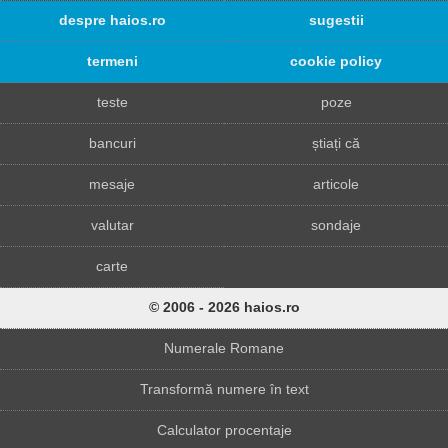
despre haios.ro
sugestii
termeni
cookie policy
teste
poze
bancuri
știați că
mesaje
articole
valutar
sondaje
carte
© 2006 - 2026 haios.ro
Numerale Romane
Transformă numere în text
Calculator procentaje