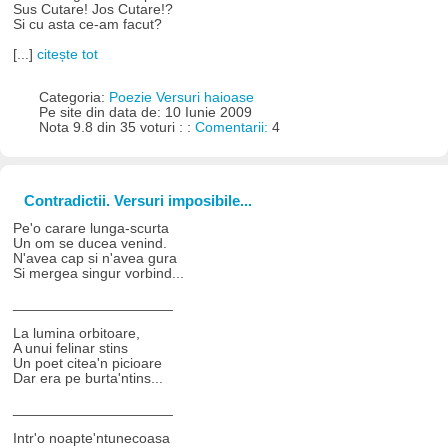
Sus Cutare! Jos Cutare!?
Si cu asta ce-am facut?
[...]
citește tot
Categoria:
Poezie Versuri haioase
Pe site din data de: 10 Iunie 2009
Nota 9.8 din 35 voturi : :
Comentarii:
4
Contradictii. Versuri imposibile...
Pe'o carare lunga-scurta
Un om se ducea venind.
N'avea cap si n'avea gura
Si mergea singur vorbind...
____________________
La lumina orbitoare,
A unui felinar stins
Un poet citea'n picioare
Dar era pe burta'ntins...
____________________
Intr'o noapte'ntunecoasa