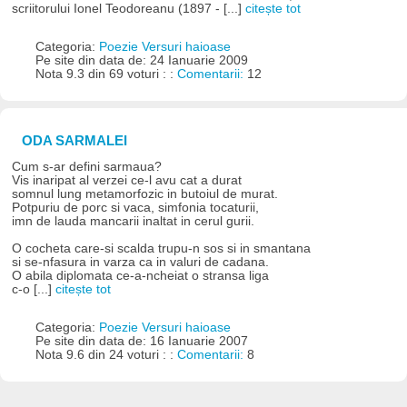
scriitorului Ionel Teodoreanu (1897 - [...]
citește tot
Categoria:
Poezie Versuri haioase
Pe site din data de: 24 Ianuarie 2009
Nota 9.3 din 69 voturi : :
Comentarii:
12
ODA SARMALEI
Cum s-ar defini sarmaua?
Vis inaripat al verzei ce-l avu cat a durat
somnul lung metamorfozic in butoiul de murat.
Potpuriu de porc si vaca, simfonia tocaturii,
imn de lauda mancarii inaltat in cerul gurii.
O cocheta care-si scalda trupu-n sos si in smantana
si se-nfasura in varza ca in valuri de cadana.
O abila diplomata ce-a-ncheiat o stransa liga
c-o [...]
citește tot
Categoria:
Poezie Versuri haioase
Pe site din data de: 16 Ianuarie 2007
Nota 9.6 din 24 voturi : :
Comentarii:
8