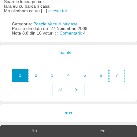
Soarele lucea pe cer...
Iara eu cu barca'n casa
Ma plimbam ca un [...]
citește tot
Categoria:
Poezie Versuri haioase
Pe site din data de: 27 Noiembrie 2009
Nota 8.8 din 10 voturi : :
Comentarii:
4
înainte
1
2
3
4
5
6
7
8
9
sus
Ro
En