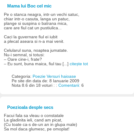
Mama lui Boc cel mic
Pe o stanca neagra, intr-un vechi satuc,
chiar intr-o casuta, langa un patuc,
plange si suspina o batrana mica,
care are fiul cat un pustiulica...
Caci la guvernare fiul ei iubit
a plecat aseara si n-a mai venit.
Celularul suna, noaptea jumatate.
Nu-i semnal, si totusi:
– Oare cine-i, frate?
– Eu sunt, buna maica, fiul tau [...]
citește tot
Categoria:
Poezie Versuri haioase
Pe site din data de: 8 Ianuarie 2009
Nota 8.6 din 18 voturi : :
Comentarii:
6
Poezioala desple secs
Facui fala sa vleau o constatale
La gladinita ieli, cand am picat,
(Cu toate ca-s de-un an in glupa male)
Sa mol daca glumesc, pe omoplat!