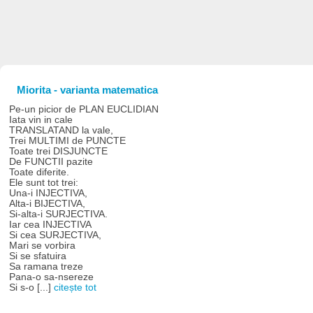
Miorita - varianta matematica
Pe-un picior de PLAN EUCLIDIAN
Iata vin in cale
TRANSLATAND la vale,
Trei MULTIMI de PUNCTE
Toate trei DISJUNCTE
De FUNCTII pazite
Toate diferite.
Ele sunt tot trei:
Una-i INJECTIVA,
Alta-i BIJECTIVA,
Si-alta-i SURJECTIVA.
Iar cea INJECTIVA
Si cea SURJECTIVA,
Mari se vorbira
Si se sfatuira
Sa ramana treze
Pana-o sa-nsereze
Si s-o [...]
citește tot