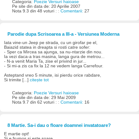
Categoria:
Poezie Versuri haioase
Pe site din data de: 20 Aprilie 2007
Nota 9.3 din 48 voturi : :
Comentarii:
27
Parodie dupa Scrisoarea a III-a - Versiunea Moderna
Iata vine-un Jeep pe strada, cu un girofar pe el,
Baiazid statea in dreapta si rosti catre sofer:
- Sper ca Mircea sa ajunga, sa nu-ntarzie din nou.
Ia vezi daca-a tras masina, langa gura de metrou...
- N-a venit Maria Ta, zise el privind in jur...
- Si mi-a zis ca fix la 12 ne vedem langa Carrefour.
Asteptand vreo 5 minute, isi pierdu orice rabdare,
Si trimite [...]
citește tot
Categoria:
Poezie Versuri haioase
Pe site din data de: 29 Mai 2009
Nota 9.7 din 62 voturi : :
Comentarii:
16
8 Martie. Sa-i dau o floare doamnei invatatoare?
E martie opt!
Si e frumos si este soare,