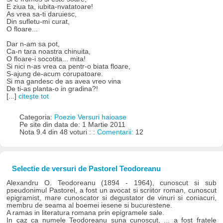
E ziua ta, iubita-nvatatoare!
As vrea sa-ti daruiesc,
Din sufletu-mi curat,
O floare...
Dar n-am sa pot,
Ca-n tara noastra chinuita,
O floare-i socotita... mita!
Si nici n-as vrea ca pentr-o biata floare,
S-ajung de-acum corupatoare.
Si ma gandesc de as avea vreo vina
De ti-as planta-o in gradina?!
[...]
citește tot
Categoria:
Poezie Versuri haioase
Pe site din data de: 1 Martie 2011
Nota 9.4 din 48 voturi : :
Comentarii:
12
Selectie de versuri de Pastorel Teodoreanu
Alexandru O. Teodoreanu (1894 - 1964), cunoscut si sub
pseudonimul Pastorel, a fost un avocat si scriitor roman, cunoscut
epigramist, mare cunoscator si degustator de vinuri si coniacuri,
membru de seama al boemei iesene si bucurestene.
A ramas in literatura romana prin epigramele sale.
In caz ca numele Teodoreanu suna cunoscut, ... a fost fratele