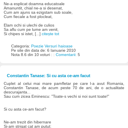
Ne-a esplicat doamna educatoale
Amanuntit, chial ne-a si desenat,
Cum am ajuns sa ezigstam sub soale,
Cum fiecale a fost plocleat,
Elam ochi si ulechi de culios
Sa aflu cum pe lume am venit,
Si chipes si istet, [...]
citește tot
Categoria:
Poezie Versuri haioase
Pe site din data de: 6 Ianuarie 2010
Nota 8.6 din 10 voturi : :
Comentarii:
5
Constantin Tanase: Si cu asta ce-am facut
Cuplet al celui mai mare pamfletar pe care l-a avut Romania,
Constantin Tanase, de acum peste 70 de ani, de o actualitate
descurajanta...
Sau cum zicea Eminescu: "Toate-s vechi si noi sunt toate!"
Si cu asta ce-am facut?
Ne-am trezit din hibernare
Si-am strigat cat am putut: