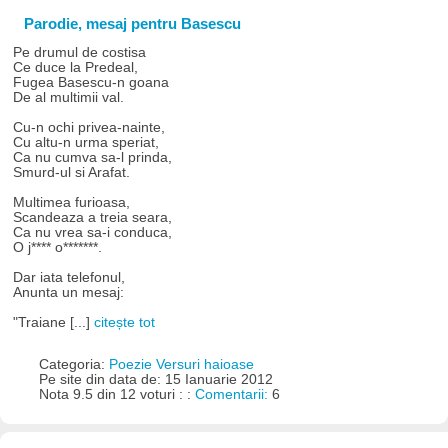
Parodie, mesaj pentru Basescu
Pe drumul de costisa
Ce duce la Predeal,
Fugea Basescu-n goana
De al multimii val.
Cu-n ochi privea-nainte,
Cu altu-n urma speriat,
Ca nu cumva sa-l prinda,
Smurd-ul si Arafat.
Multimea furioasa,
Scandeaza a treia seara,
Ca nu vrea sa-i conduca,
O j**** o*******.
Dar iata telefonul,
Anunta un mesaj:
"Traiane [...]
citește tot
Categoria:
Poezie Versuri haioase
Pe site din data de: 15 Ianuarie 2012
Nota 9.5 din 12 voturi : :
Comentarii:
6