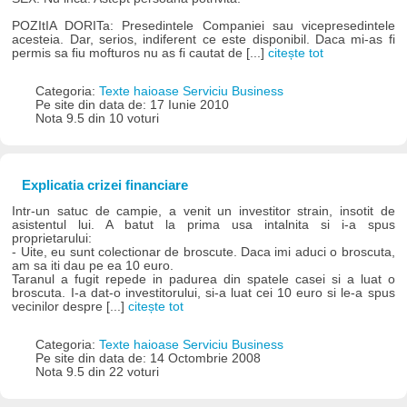
POZItIA DORITa: Presedintele Companiei sau vicepresedintele
acesteia. Dar, serios, indiferent ce este disponibil. Daca mi-as fi
permis sa fiu mofturos nu as fi cautat de [...]
citește tot
Categoria:
Texte haioase Serviciu Business
Pe site din data de: 17 Iunie 2010
Nota 9.5 din 10 voturi
Explicatia crizei financiare
Intr-un satuc de campie, a venit un investitor strain, insotit de
asistentul lui. A batut la prima usa intalnita si i-a spus
proprietarului:
- Uite, eu sunt colectionar de broscute. Daca imi aduci o broscuta,
am sa iti dau pe ea 10 euro.
Taranul a fugit repede in padurea din spatele casei si a luat o
broscuta. I-a dat-o investitorului, si-a luat cei 10 euro si le-a spus
vecinilor despre [...]
citește tot
Categoria:
Texte haioase Serviciu Business
Pe site din data de: 14 Octombrie 2008
Nota 9.5 din 22 voturi