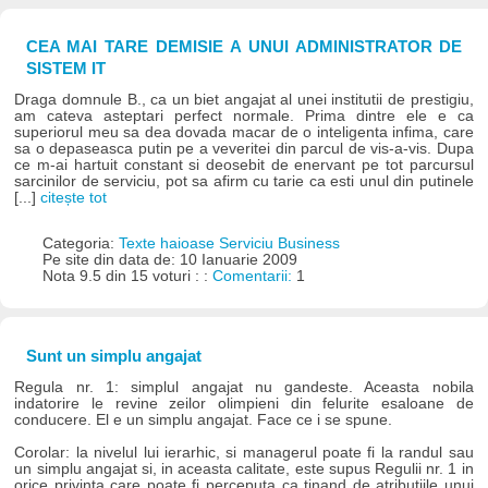
CEA MAI TARE DEMISIE A UNUI ADMINISTRATOR DE
SISTEM IT
Draga domnule B., ca un biet angajat al unei institutii de prestigiu,
am cateva asteptari perfect normale. Prima dintre ele e ca
superiorul meu sa dea dovada macar de o inteligenta infima, care
sa o depaseasca putin pe a veveritei din parcul de vis-a-vis. Dupa
ce m-ai hartuit constant si deosebit de enervant pe tot parcursul
sarcinilor de serviciu, pot sa afirm cu tarie ca esti unul din putinele
[...]
citește tot
Categoria:
Texte haioase Serviciu Business
Pe site din data de: 10 Ianuarie 2009
Nota 9.5 din 15 voturi : :
Comentarii:
1
Sunt un simplu angajat
Regula nr. 1: simplul angajat nu gandeste. Aceasta nobila
indatorire le revine zeilor olimpieni din felurite esaloane de
conducere. El e un simplu angajat. Face ce i se spune.
Corolar: la nivelul lui ierarhic, si managerul poate fi la randul sau
un simplu angajat si, in aceasta calitate, este supus Regulii nr. 1 in
orice privinta care poate fi perceputa ca tinand de atributiile unui