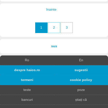
înainte
1
2
3
sus
Ro
En
despre haios.ro
sugestii
termeni
cookie policy
teste
poze
bancuri
știați că