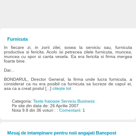
Furnicuta
In fiecare zi, in zorii zilei, sosea la serviciu sau, furnicuta
productiva si fericita. Acolo isi petrecea zilele furnicuta, muncea,
muncea cu spor si canta vesela. Ea era fericita si firma mergea
foarte bine.
Dar...
BONDARUL, Director General, la firma unde lucra furnicuta, a
considerat ca nu era posibil ca furnicuta sa lucreze de capul ei,
asa ca a creat postul [...]
citește tot
Categoria:
Texte haioase Serviciu Business
Pe site din data de: 26 Aprilie 2007
Nota 9.8 din 36 voturi : :
Comentarii:
1
Mesaj de intampinare pentru noii angajati Bancpost