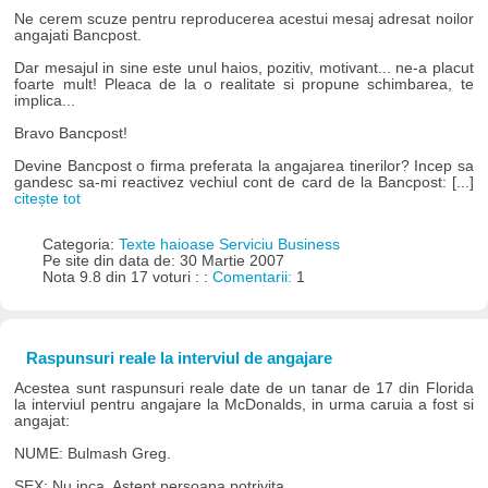
Ne cerem scuze pentru reproducerea acestui mesaj adresat noilor
angajati Bancpost.
Dar mesajul in sine este unul haios, pozitiv, motivant... ne-a placut
foarte mult! Pleaca de la o realitate si propune schimbarea, te
implica...
Bravo Bancpost!
Devine Bancpost o firma preferata la angajarea tinerilor? Incep sa
gandesc sa-mi reactivez vechiul cont de card de la Bancpost: [...]
citește tot
Categoria:
Texte haioase Serviciu Business
Pe site din data de: 30 Martie 2007
Nota 9.8 din 17 voturi : :
Comentarii:
1
Raspunsuri reale la interviul de angajare
Acestea sunt raspunsuri reale date de un tanar de 17 din Florida
la interviul pentru angajare la McDonalds, in urma caruia a fost si
angajat:
NUME: Bulmash Greg.
SEX: Nu inca. Astept persoana potrivita.