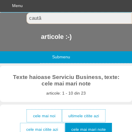
Menu
articole :-)
Submenu
Texte haioase Serviciu Business, texte:
cele mai mari note
articole: 1 - 10 din 23
cele mai noi
ultimele citite azi
cele mai citite azi
cele mai mari note