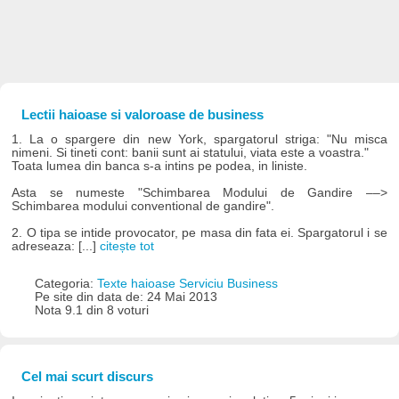
Lectii haioase si valoroase de business
1. La o spargere din new York, spargatorul striga: "Nu misca
nimeni. Si tineti cont: banii sunt ai statului, viata este a voastra."
Toata lumea din banca s-a intins pe podea, in liniste.
Asta se numeste "Schimbarea Modului de Gandire ––>
Schimbarea modului conventional de gandire".
2. O tipa se intide provocator, pe masa din fata ei. Spargatorul i se
adreseaza: [...]
citește tot
Categoria:
Texte haioase Serviciu Business
Pe site din data de: 24 Mai 2013
Nota 9.1 din 8 voturi
Cel mai scurt discurs