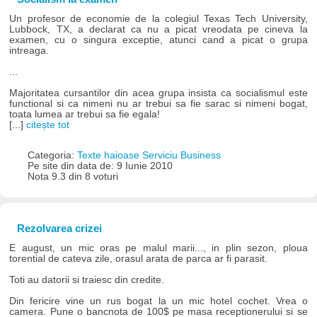
Un profesor de economie de la colegiul Texas Tech University,
Lubbock, TX, a declarat ca nu a picat vreodata pe cineva la
examen, cu o singura exceptie, atunci cand a picat o grupa
intreaga.
...
Majoritatea cursantilor din acea grupa insista ca socialismul este
functional si ca nimeni nu ar trebui sa fie sarac si nimeni bogat,
toata lumea ar trebui sa fie egala!
[...]
citește tot
Categoria:
Texte haioase Serviciu Business
Pe site din data de: 9 Iunie 2010
Nota 9.3 din 8 voturi
Rezolvarea crizei
E august, un mic oras pe malul marii..., in plin sezon, ploua
torential de cateva zile, orasul arata de parca ar fi parasit.
Toti au datorii si traiesc din credite.
Din fericire vine un rus bogat la un mic hotel cochet. Vrea o
camera. Pune o bancnota de 100$ pe masa receptionerului si se