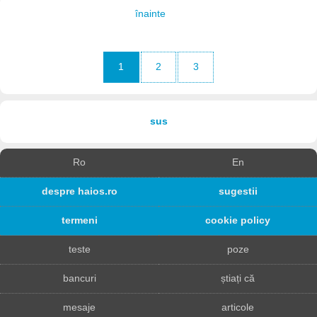
înainte
1
2
3
sus
Ro
En
despre haios.ro
sugestii
termeni
cookie policy
teste
poze
bancuri
știați că
mesaje
articole