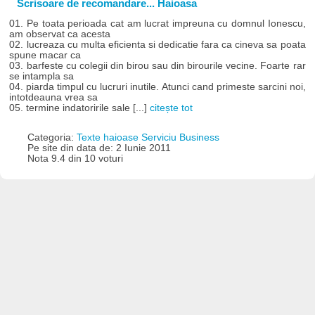
Scrisoare de recomandare... Haioasa
01. Pe toata perioada cat am lucrat impreuna cu domnul Ionescu,
am observat ca acesta
02. lucreaza cu multa eficienta si dedicatie fara ca cineva sa poata
spune macar ca
03. barfeste cu colegii din birou sau din birourile vecine. Foarte rar
se intampla sa
04. piarda timpul cu lucruri inutile. Atunci cand primeste sarcini noi,
intotdeauna vrea sa
05. termine indatoririle sale [...]
citește tot
Categoria:
Texte haioase Serviciu Business
Pe site din data de: 2 Iunie 2011
Nota 9.4 din 10 voturi