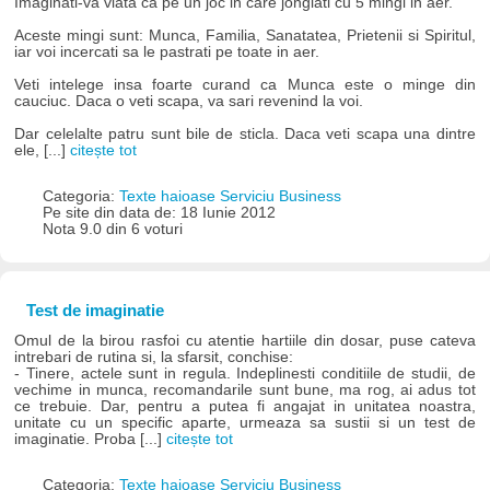
Imaginati-va viata ca pe un joc in care jonglati cu 5 mingi in aer.
Aceste mingi sunt: Munca, Familia, Sanatatea, Prietenii si Spiritul,
iar voi incercati sa le pastrati pe toate in aer.
Veti intelege insa foarte curand ca Munca este o minge din
cauciuc. Daca o veti scapa, va sari revenind la voi.
Dar celelalte patru sunt bile de sticla. Daca veti scapa una dintre
ele, [...]
citește tot
Categoria:
Texte haioase Serviciu Business
Pe site din data de: 18 Iunie 2012
Nota 9.0 din 6 voturi
Test de imaginatie
Omul de la birou rasfoi cu atentie hartiile din dosar, puse cateva
intrebari de rutina si, la sfarsit, conchise:
- Tinere, actele sunt in regula. Indeplinesti conditiile de studii, de
vechime in munca, recomandarile sunt bune, ma rog, ai adus tot
ce trebuie. Dar, pentru a putea fi angajat in unitatea noastra,
unitate cu un specific aparte, urmeaza sa sustii si un test de
imaginatie. Proba [...]
citește tot
Categoria:
Texte haioase Serviciu Business