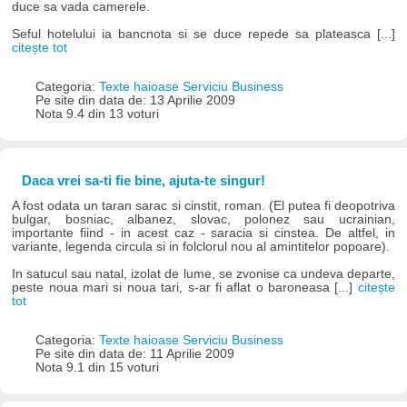
duce sa vada camerele.
Seful hotelului ia bancnota si se duce repede sa plateasca [...]
citește tot
Categoria:
Texte haioase Serviciu Business
Pe site din data de: 13 Aprilie 2009
Nota 9.4 din 13 voturi
Daca vrei sa-ti fie bine, ajuta-te singur!
A fost odata un taran sarac si cinstit, roman. (El putea fi deopotriva
bulgar, bosniac, albanez, slovac, polonez sau ucrainian,
importante fiind - in acest caz - saracia si cinstea. De altfel, in
variante, legenda circula si in folclorul nou al amintitelor popoare).
In satucul sau natal, izolat de lume, se zvonise ca undeva departe,
peste noua mari si noua tari, s-ar fi aflat o baroneasa [...]
citește
tot
Categoria:
Texte haioase Serviciu Business
Pe site din data de: 11 Aprilie 2009
Nota 9.1 din 15 voturi