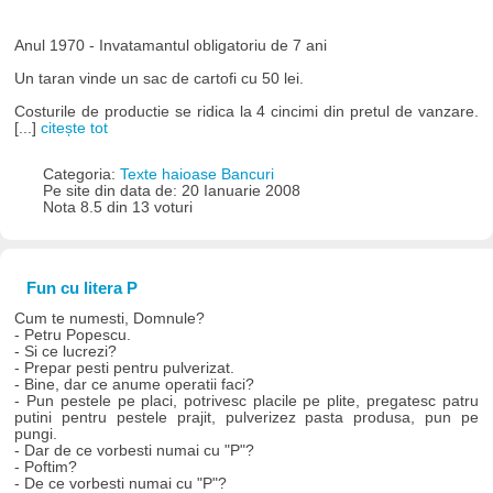
Anul 1970 - Invatamantul obligatoriu de 7 ani
Un taran vinde un sac de cartofi cu 50 lei.
Costurile de productie se ridica la 4 cincimi din pretul de vanzare.
[...]
citește tot
Categoria:
Texte haioase Bancuri
Pe site din data de: 20 Ianuarie 2008
Nota 8.5 din 13 voturi
Fun cu litera P
Cum te numesti, Domnule?
- Petru Popescu.
- Si ce lucrezi?
- Prepar pesti pentru pulverizat.
- Bine, dar ce anume operatii faci?
- Pun pestele pe placi, potrivesc placile pe plite, pregatesc patru
putini pentru pestele prajit, pulverizez pasta produsa, pun pe
pungi.
- Dar de ce vorbesti numai cu "P"?
- Poftim?
- De ce vorbesti numai cu "P"?