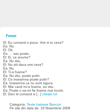
Femei
El: Eu comand o pizza. Vrei si tu ceva?
Ea: Nu.
El: Ok.
Ea: ... sau poate...
El: Ei, ce anume?
Ea: Nu stiu.
El: Nu stii daca vrei ceva?
Ea: Nu.
El: Ti-e foame?
Ea: Nu stiu, poate putin.
El: Ce inseamna poate putin?
Ea: Inseamna ca nu sunt sigura.
El: Mie cand mi-e foame, eu stiu.
Ea: Poate o sa-mi fie foame mai incolo.
El: Deci iti comand si [...]
citește tot
Categoria:
Texte haioase Bancuri
Pe site din data de: 19 Noiembrie 2008