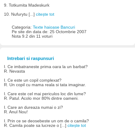
9. Totkumita Madeskurk
10. Nufurytu [...]
citește tot
Categoria:
Texte haioase Bancuri
Pe site din data de: 25 Octombrie 2007
Nota 9.2 din 11 voturi
Intrebari si raspunsuri
I. Ce imbatraneste prima oara la un barbat?
R. Nevasta
I. Ce este un copil complexat?
R. Un copil cu mama reala si tata imaginar.
I. Care este cel mai periculos loc din lume?
R. Patul. Acolo mor 80% dintre oameni.
I. Care an dureaza numai o zi?
R. Anul Nou!
I. Prin ce se deosebeste un om de o camila?
R. Camila poate sa lucreze o [...]
citește tot