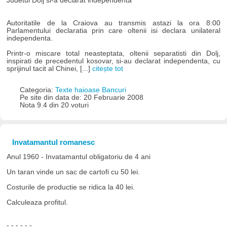
Judetul Dolj si-a declarat independenta
Autoritatile de la Craiova au transmis astazi la ora 8:00
Parlamentului declaratia prin care oltenii isi declara unilateral
independenta.
Printr-o miscare total neasteptata, oltenii separatisti din Dolj,
inspirati de precedentul kosovar, si-au declarat independenta, cu
sprijinul tacit al Chinei, [...]
citește tot
Categoria:
Texte haioase Bancuri
Pe site din data de: 20 Februarie 2008
Nota 9.4 din 20 voturi
Invatamantul romanesc
Anul 1960 - Invatamantul obligatoriu de 4 ani
Un taran vinde un sac de cartofi cu 50 lei.
Costurile de productie se ridica la 40 lei.
Calculeaza profitul.
- - - - - -