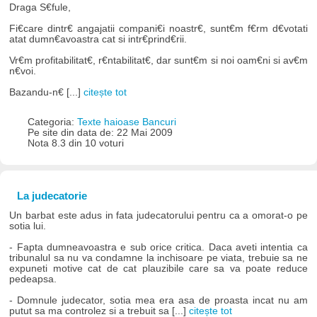
Draga S€fule,
Fi€care dintr€ angajatii compani€i noastr€, sunt€m f€rm d€votati
atat dumn€avoastra cat si intr€prind€rii.
Vr€m profitabilitat€, r€ntabilitat€, dar sunt€m si noi oam€ni si av€m
n€voi.
Bazandu-n€ [...]
citește tot
Categoria:
Texte haioase Bancuri
Pe site din data de: 22 Mai 2009
Nota 8.3 din 10 voturi
La judecatorie
Un barbat este adus in fata judecatorului pentru ca a omorat-o pe
sotia lui.
- Fapta dumneavoastra e sub orice critica. Daca aveti intentia ca
tribunalul sa nu va condamne la inchisoare pe viata, trebuie sa ne
expuneti motive cat de cat plauzibile care sa va poate reduce
pedeapsa.
- Domnule judecator, sotia mea era asa de proasta incat nu am
putut sa ma controlez si a trebuit sa [...]
citește tot