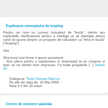
Explicarea conceptului de looping
Pentru cei care nu cunosc conceptul de "bucla", oferim aici
explicatiile clarificatoare pentru a intelege ce se intampla atunci
cand se spune despre un program de calculator ca "intra in bucla"
("looping").
Iata:
Directorul unei firme ii spune secretarei:
- Vom pleca pentru o saptamana in strainatate la un congres si
sper sa ne simtim bine impreuna. Fa toate pregatirile [...]
citește
tot
Categoria:
Texte haioase Bancuri
Pe site din data de: 23 Mai 2009
Nota 9.3 din 20 voturi
Cerere de crestere salariala