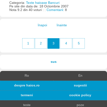
Categoria:
Texte haioase Bancuri
Pe site din data de: 18 Octombrie 2007
Nota 9.2 din 40 voturi : :
Comentarii:
8
înapoi
înainte
1
2
3
4
5
sus
Ro
En
despre haios.ro
sugestii
termeni
cookie policy
teste
poze