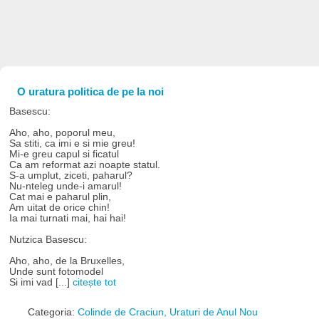
O uratura politica de pe la noi
Basescu:
Aho, aho, poporul meu,
Sa stiti, ca imi e si mie greu!
Mi-e greu capul si ficatul
Ca am reformat azi noapte statul.
S-a umplut, ziceti, paharul?
Nu-nteleg unde-i amarul!
Cat mai e paharul plin,
Am uitat de orice chin!
Ia mai turnati mai, hai hai!
Nutzica Basescu:
Aho, aho, de la Bruxelles,
Unde sunt fotomodel
Si imi vad [...]
citește tot
Categoria:
Colinde de Craciun, Uraturi de Anul Nou