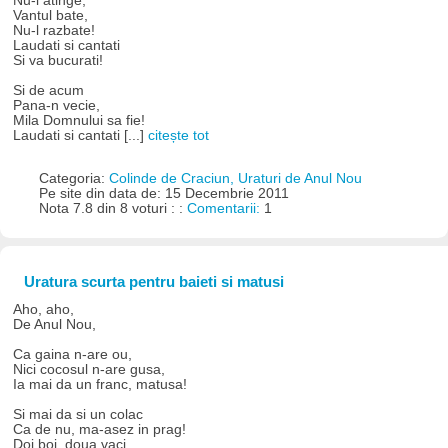
Nu-l atinge,
Vantul bate,
Nu-l razbate!
Laudati si cantati
Si va bucurati!
Si de acum
Pana-n vecie,
Mila Domnului sa fie!
Laudati si cantati [...]
citește tot
Categoria:
Colinde de Craciun, Uraturi de Anul Nou
Pe site din data de: 15 Decembrie 2011
Nota 7.8 din 8 voturi : :
Comentarii:
1
Uratura scurta pentru baieti si matusi
Aho, aho,
De Anul Nou,
Ca gaina n-are ou,
Nici cocosul n-are gusa,
Ia mai da un franc, matusa!
Si mai da si un colac
Ca de nu, ma-asez in prag!
Doi boi, doua vaci,