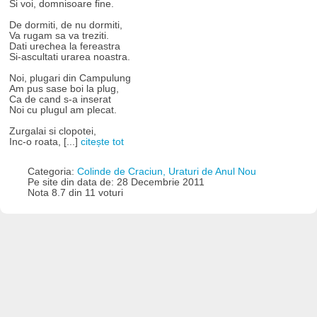
Si voi, domnisoare fine.
De dormiti, de nu dormiti,
Va rugam sa va treziti.
Dati urechea la fereastra
Si-ascultati urarea noastra.
Noi, plugari din Campulung
Am pus sase boi la plug,
Ca de cand s-a inserat
Noi cu plugul am plecat.
Zurgalai si clopotei,
Inc-o roata, [...]
citește tot
Categoria:
Colinde de Craciun, Uraturi de Anul Nou
Pe site din data de: 28 Decembrie 2011
Nota 8.7 din 11 voturi