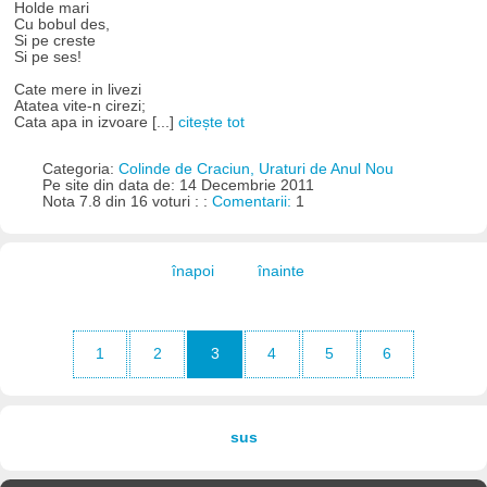
Holde mari
Cu bobul des,
Si pe creste
Si pe ses!
Cate mere in livezi
Atatea vite-n cirezi;
Cata apa in izvoare [...]
citește tot
Categoria:
Colinde de Craciun, Uraturi de Anul Nou
Pe site din data de: 14 Decembrie 2011
Nota 7.8 din 16 voturi : :
Comentarii:
1
înapoi
înainte
1
2
3
4
5
6
sus