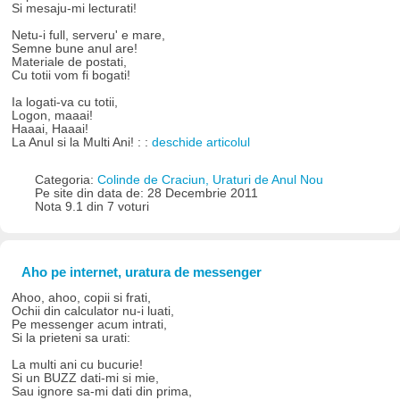
Si mesaju-mi lecturati!
Netu-i full, serveru' e mare,
Semne bune anul are!
Materiale de postati,
Cu totii vom fi bogati!
Ia logati-va cu totii,
Logon, maaai!
Haaai, Haaai!
La Anul si la Multi Ani! : :
deschide articolul
Categoria:
Colinde de Craciun, Uraturi de Anul Nou
Pe site din data de: 28 Decembrie 2011
Nota 9.1 din 7 voturi
Aho pe internet, uratura de messenger
Ahoo, ahoo, copii si frati,
Ochii din calculator nu-i luati,
Pe messenger acum intrati,
Si la prieteni sa urati:
La multi ani cu bucurie!
Si un BUZZ dati-mi si mie,
Sau ignore sa-mi dati din prima,