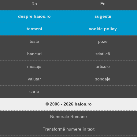
Ro
En
despre haios.ro
sugestii
termeni
cookie policy
teste
poze
bancuri
știați că
mesaje
articole
valutar
sondaje
carte
© 2006 - 2026 haios.ro
Numerale Romane
Transformă numere în text