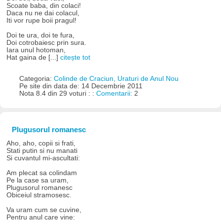
Scoate baba, din colaci!
Daca nu ne dai colacul,
Iti vor rupe boii pragul!
Doi te ura, doi te fura,
Doi cotrobaiesc prin sura.
Iara unul hotoman,
Hat gaina de [...]
citește tot
Categoria:
Colinde de Craciun, Uraturi de Anul Nou
Pe site din data de: 14 Decembrie 2011
Nota 8.4 din 29 voturi : :
Comentarii:
2
Plugusorul romanesc
Aho, aho, copii si frati,
Stati putin si nu manati
Si cuvantul mi-ascultati:
Am plecat sa colindam
Pe la case sa uram,
Plugusorul romanesc
Obiceiul stramosesc.
Va uram cum se cuvine,
Pentru anul care vine: