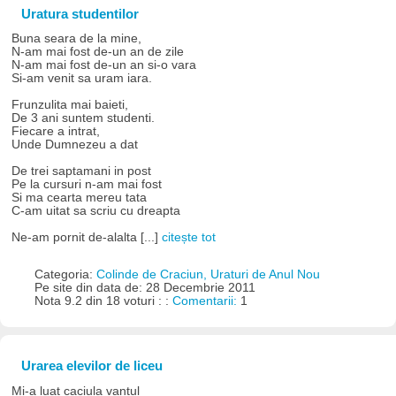
Uratura studentilor
Buna seara de la mine,
N-am mai fost de-un an de zile
N-am mai fost de-un an si-o vara
Si-am venit sa uram iara.
Frunzulita mai baieti,
De 3 ani suntem studenti.
Fiecare a intrat,
Unde Dumnezeu a dat
De trei saptamani in post
Pe la cursuri n-am mai fost
Si ma cearta mereu tata
C-am uitat sa scriu cu dreapta
Ne-am pornit de-alalta [...]
citește tot
Categoria:
Colinde de Craciun, Uraturi de Anul Nou
Pe site din data de: 28 Decembrie 2011
Nota 9.2 din 18 voturi : :
Comentarii:
1
Urarea elevilor de liceu
Mi-a luat caciula vantul