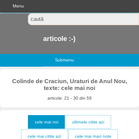
Menu
articole :-)
Submenu
Colinde de Craciun, Uraturi de Anul Nou,
texte: cele mai noi
articole: 21 - 30 din 59
cele mai noi
ultimele citite azi
cele mai citite azi
cele mai mari note