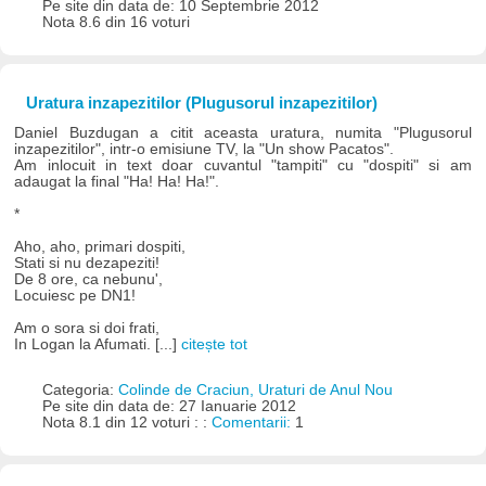
Pe site din data de: 10 Septembrie 2012
Nota 8.6 din 16 voturi
Uratura inzapezitilor (Plugusorul inzapezitilor)
Daniel Buzdugan a citit aceasta uratura, numita "Plugusorul
inzapezitilor", intr-o emisiune TV, la "Un show Pacatos".
Am inlocuit in text doar cuvantul "tampiti" cu "dospiti" si am
adaugat la final "Ha! Ha! Ha!".
*
Aho, aho, primari dospiti,
Stati si nu dezapeziti!
De 8 ore, ca nebunu',
Locuiesc pe DN1!
Am o sora si doi frati,
In Logan la Afumati. [...]
citește tot
Categoria:
Colinde de Craciun, Uraturi de Anul Nou
Pe site din data de: 27 Ianuarie 2012
Nota 8.1 din 12 voturi : :
Comentarii:
1