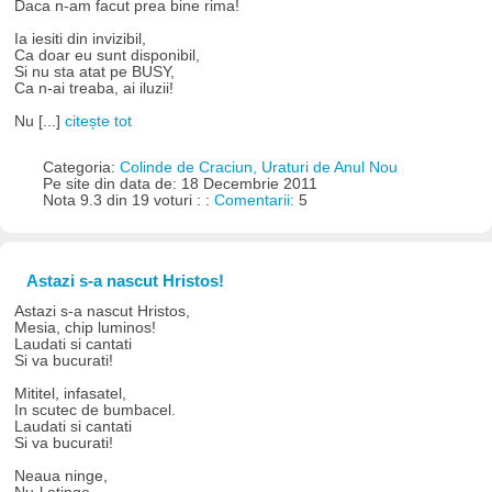
Daca n-am facut prea bine rima!
Ia iesiti din invizibil,
Ca doar eu sunt disponibil,
Si nu sta atat pe BUSY,
Ca n-ai treaba, ai iluzii!
Nu [...]
citește tot
Categoria:
Colinde de Craciun, Uraturi de Anul Nou
Pe site din data de: 18 Decembrie 2011
Nota 9.3 din 19 voturi : :
Comentarii:
5
Astazi s-a nascut Hristos!
Astazi s-a nascut Hristos,
Mesia, chip luminos!
Laudati si cantati
Si va bucurati!
Mititel, infasatel,
In scutec de bumbacel.
Laudati si cantati
Si va bucurati!
Neaua ninge,