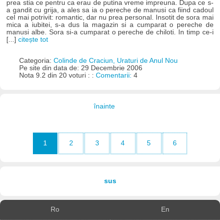
prea stia ce pentru ca erau de putina vreme impreuna. Dupa ce s-
a gandit cu grija, a ales sa ia o pereche de manusi ca fiind cadoul
cel mai potrivit: romantic, dar nu prea personal. Insotit de sora mai
mica a iubitei, s-a dus la magazin si a cumparat o pereche de
manusi albe. Sora si-a cumparat o pereche de chiloti. In timp ce-i
[...]
citește tot
Categoria:
Colinde de Craciun, Uraturi de Anul Nou
Pe site din data de: 29 Decembrie 2006
Nota 9.2 din 20 voturi : :
Comentarii:
4
înainte
1
2
3
4
5
6
sus
Ro
En