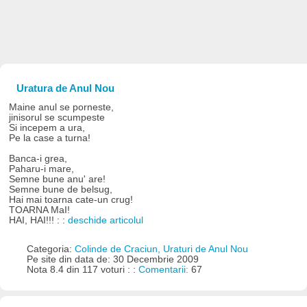
Uratura de Anul Nou
Maine anul se porneste,
jinisorul se scumpeste
Si incepem a ura,
Pe la case a turna!
Banca-i grea,
Paharu-i mare,
Semne bune anu' are!
Semne bune de belsug,
Hai mai toarna cate-un crug!
TOARNA MaI!
HAI, HAI!!! : :
deschide articolul
Categoria:
Colinde de Craciun, Uraturi de Anul Nou
Pe site din data de: 30 Decembrie 2009
Nota 8.4 din 117 voturi : :
Comentarii:
67