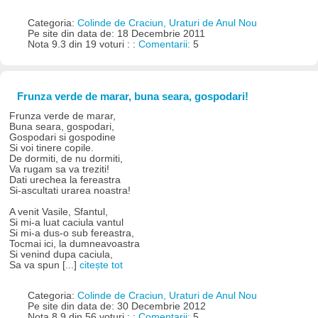
Categoria:
Colinde de Craciun, Uraturi de Anul Nou
Pe site din data de: 18 Decembrie 2011
Nota 9.3 din 19 voturi : :
Comentarii:
5
Frunza verde de marar, buna seara, gospodari!
Frunza verde de marar,
Buna seara, gospodari,
Gospodari si gospodine
Si voi tinere copile.
De dormiti, de nu dormiti,
Va rugam sa va treziti!
Dati urechea la fereastra
Si-ascultati urarea noastra!
A venit Vasile, Sfantul,
Si mi-a luat caciula vantul
Si mi-a dus-o sub fereastra,
Tocmai ici, la dumneavoastra
Si venind dupa caciula,
Sa va spun [...]
citește tot
Categoria:
Colinde de Craciun, Uraturi de Anul Nou
Pe site din data de: 30 Decembrie 2012
Nota 8.9 din 56 voturi : :
Comentarii:
5