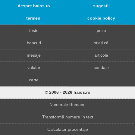
despre haios.ro
sugestii
termeni
cookie policy
teste
poze
bancuri
știați că
mesaje
articole
valutar
sondaje
carte
© 2006 - 2026 haios.ro
Numerale Romane
Transformă numere în text
Calculator procentaje