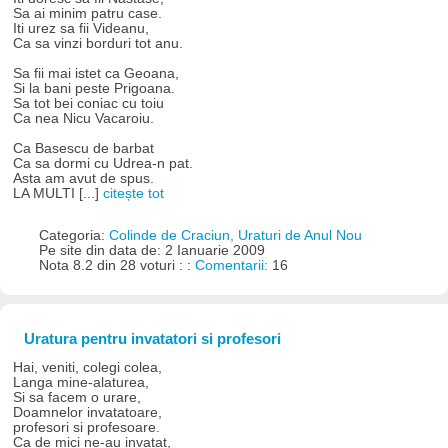
Sa ai minim patru case.
Iti urez sa fii Videanu,
Ca sa vinzi borduri tot anu.
Sa fii mai istet ca Geoana,
Si la bani peste Prigoana.
Sa tot bei coniac cu toiu
Ca nea Nicu Vacaroiu.
Ca Basescu de barbat
Ca sa dormi cu Udrea-n pat.
Asta am avut de spus.
LA MULTI [...]
citește tot
Categoria:
Colinde de Craciun, Uraturi de Anul Nou
Pe site din data de: 2 Ianuarie 2009
Nota 8.2 din 28 voturi : :
Comentarii:
16
Uratura pentru invatatori si profesori
Hai, veniti, colegi colea,
Langa mine-alaturea,
Si sa facem o urare,
Doamnelor invatatoare,
profesori si profesoare.
Ca de mici ne-au invatat,