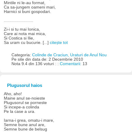
Mintile ni le-au format,
Ca sa-jungem oameni mari,
Harnici si buni gospodari.
.........................
Zi-i si tu mai Ionica,
Care ai nota mai mica,
Si Costica si Ilie,
Sa uram cu bucurie. [...]
citește tot
Categoria:
Colinde de Craciun, Uraturi de Anul Nou
Pe site din data de: 2 Decembrie 2010
Nota 9.4 din 136 voturi : :
Comentarii:
13
Plugusorul haios
Aho, aho!
Maine anul se-noieste
Plugusorul se porneste
Si incepe-a colinda
Pe la case a ura.
Iarna-i grea, omatu-i mare,
Semne bune anul are,
Semne bune de belsug