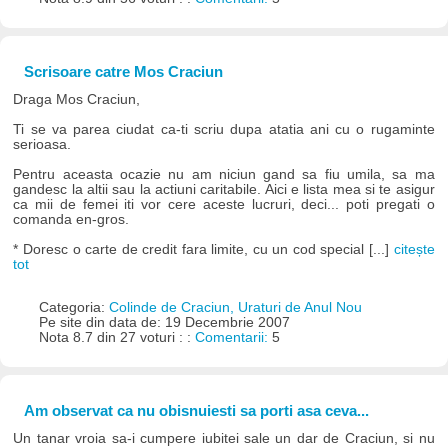
Scrisoare catre Mos Craciun
Draga Mos Craciun,
Ti se va parea ciudat ca-ti scriu dupa atatia ani cu o rugaminte
serioasa.
Pentru aceasta ocazie nu am niciun gand sa fiu umila, sa ma
gandesc la altii sau la actiuni caritabile. Aici e lista mea si te asigur
ca mii de femei iti vor cere aceste lucruri, deci... poti pregati o
comanda en-gros.
* Doresc o carte de credit fara limite, cu un cod special [...]
citește
tot
Categoria:
Colinde de Craciun, Uraturi de Anul Nou
Pe site din data de: 19 Decembrie 2007
Nota 8.7 din 27 voturi : :
Comentarii:
5
Am observat ca nu obisnuiesti sa porti asa ceva...
Un tanar vroia sa-i cumpere iubitei sale un dar de Craciun, si nu