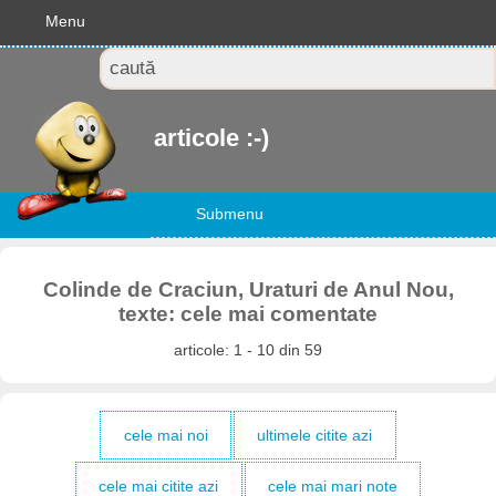
Menu
articole :-)
Submenu
Colinde de Craciun, Uraturi de Anul Nou,
texte: cele mai comentate
articole: 1 - 10 din 59
cele mai noi
ultimele citite azi
cele mai citite azi
cele mai mari note