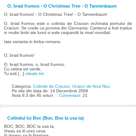
O, brad frumos - O Christmas Tree - O Tannenbaum
O, brad frumos! - O Christmas Tree! - O Tannenbaum
O, brad frumos este o colinda de Craciun inchinata pomului de
Craciun. Se crede ca provine din Germania. Cantecul a fost tradus
in multe limbi ale lumii si este raspandit la nivel mondial.
Iata varianta in limba romana:
O, brad frumos!
O, brad frumos, o, brad frumos,
Cu cetina tot verde,
Tu esti [...]
citește tot
Categoria:
Colinde de Craciun, Uraturi de Anul Nou
Pe site din data de: 14 Decembrie 2008
Nota 8.3 din 45 voturi : :
Comentarii:
21
Colindul lui Boc (Boc, Boc la usa ta)
BOC, BOC, BOC la usa ta,
Vreau sa iti urez ceva.
Iti doresc sa fii Nastase,