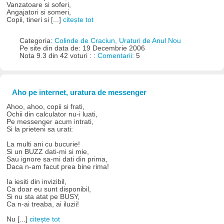
Vanzatoare si soferi,
Angajatori si someri,
Copii, tineri si [...]
citește tot
Categoria:
Colinde de Craciun, Uraturi de Anul Nou
Pe site din data de: 19 Decembrie 2006
Nota 9.3 din 42 voturi : :
Comentarii:
5
Aho pe internet, uratura de messenger
Ahoo, ahoo, copii si frati,
Ochii din calculator nu-i luati,
Pe messenger acum intrati,
Si la prieteni sa urati:
La multi ani cu bucurie!
Si un BUZZ dati-mi si mie,
Sau ignore sa-mi dati din prima,
Daca n-am facut prea bine rima!
Ia iesiti din invizibil,
Ca doar eu sunt disponibil,
Si nu sta atat pe BUSY,
Ca n-ai treaba, ai iluzii!
Nu [...]
citește tot