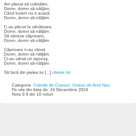
Am plecat să colindăm,
Domn, domn să-nălţăm,
Când boierii nu-s acasă,
Domn, domn să-nălţăm.
C-au plecat la vânătoare,
Domn, domn să-nălţăm.
Să vâneze căprioare,
Domn, domn să-nălţăm.
Căprioare n-au vânat,
Domn, domn să-nălţăm.
Ci-au vânat un iepuraş,
Domn, domn să-nălţăm.
Să facă din pielea lui [...]
citește tot
Categoria:
Colinde de Craciun, Uraturi de Anul Nou
Pe site din data de: 24 Decembrie 2024
Nota 9.4 din 10 voturi