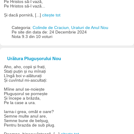
Pe Hristos să-l vază,
Pe Hristos să-l vază...
Și dacă porniră, [...]
citește tot
Categoria:
Colinde de Craciun, Uraturi de Anul Nou
Pe site din data de: 24 Decembrie 2024
Nota 9.3 din 10 voturi
Urătura Plugușorului Nou
Aho, aho, copii și frați,
Stați puțin și nu mînați
Lîngă boi v-alăturați
Și cuvîntul mi-ascultați:
Mîine anul se-noiește
Plugușorul se pornește
Și începe a brăzda,
Pe la case a ura.
Iarna-i grea, omăt e oare?
Semne multe anul are,
Semne bune de belșug,
Pentru brazda de sub plug.