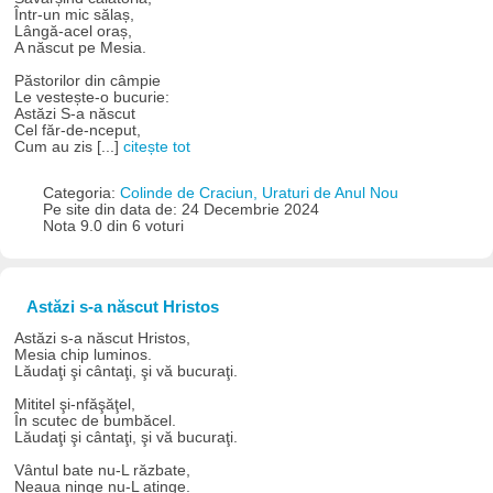
Într-un mic sălaș,
Lângă-acel oraș,
A născut pe Mesia.
Păstorilor din câmpie
Le vestește-o bucurie:
Astăzi S-a născut
Cel făr-de-nceput,
Cum au zis [...]
citește tot
Categoria:
Colinde de Craciun, Uraturi de Anul Nou
Pe site din data de: 24 Decembrie 2024
Nota 9.0 din 6 voturi
Astăzi s-a născut Hristos
Astăzi s-a născut Hristos,
Mesia chip luminos.
Lăudaţi şi cântaţi, şi vă bucuraţi.
Mititel şi-nfăşăţel,
În scutec de bumbăcel.
Lăudaţi şi cântaţi, şi vă bucuraţi.
Vântul bate nu-L răzbate,
Neaua ninge nu-L atinge.