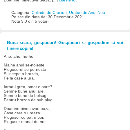
Doamne, binecuvîntează, [...]
citește tot
Categoria:
Colinde de Craciun, Uraturi de Anul Nou
Pe site din data de: 30 Decembrie 2021
Nota 9.0 din 5 voturi
Buna seara, gospodari! Gospodari si gospodine si voi
tinere copile!
Aho, aho, ho-ho,
Maine anul se-noieste
Plugusorul se porneste
Si incepe a brazda,
Pe la case a ura.
Iarna-i grea, omat e oare?
Semne bune anul are,
Semne bune de belsug,
Pentru brazda de sub plug.
Doamne binecuvanteaza,
Casa care o ureaza
Plugusor cu patru boi,
Plugusor manat de noi.