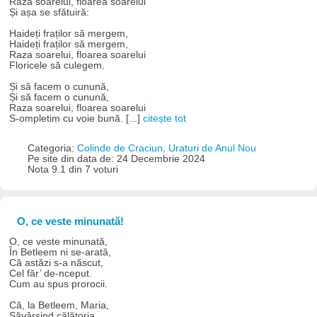
Raza soarelui, floarea soarelui
Și așa se sfătuiră:
Haideți fraților să mergem,
Haideți fraților să mergem,
Raza soarelui, floarea soarelui
Floricele să culegem.
Și să facem o cunună,
Și să facem o cunună,
Raza soarelui, floarea soarelui
S-ompletim cu voie bună. [...]
citește tot
Categoria:
Colinde de Craciun, Uraturi de Anul Nou
Pe site din data de: 24 Decembrie 2024
Nota 9.1 din 7 voturi
O, ce veste minunată!
O, ce veste minunată,
În Betleem ni se-arată,
Că astăzi s-a născut,
Cel făr’ de-nceput.
Cum au spus prorocii.
Că, la Betleem, Maria,
Săvârșind călătoria,