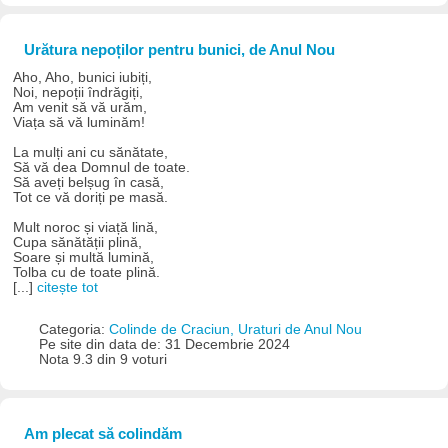
Urătura nepoților pentru bunici, de Anul Nou
Aho, Aho, bunici iubiți,
Noi, nepoții îndrăgiți,
Am venit să vă urăm,
Viața să vă luminăm!
La mulți ani cu sănătate,
Să vă dea Domnul de toate.
Să aveți belșug în casă,
Tot ce vă doriți pe masă.
Mult noroc și viață lină,
Cupa sănătății plină,
Soare și multă lumină,
Tolba cu de toate plină.
[...]
citește tot
Categoria:
Colinde de Craciun, Uraturi de Anul Nou
Pe site din data de: 31 Decembrie 2024
Nota 9.3 din 9 voturi
Am plecat să colindăm