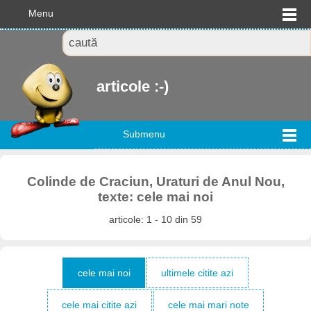
Menu
articole :-)
Submenu
Colinde de Craciun, Uraturi de Anul Nou,
texte: cele mai noi
articole: 1 - 10 din 59
cele mai noi
ultimele citite azi
cele mai citite azi
cele mai mari note