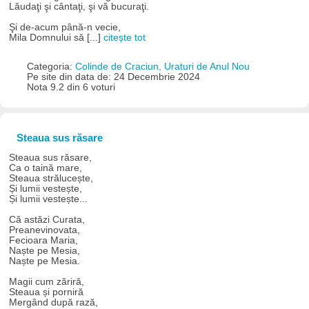
Lăudaţi şi cântaţi, şi vă bucuraţi.
Şi de-acum până-n vecie,
Mila Domnului să [...]
citește tot
Categoria:
Colinde de Craciun, Uraturi de Anul Nou
Pe site din data de: 24 Decembrie 2024
Nota 9.2 din 6 voturi
Steaua sus răsare
Steaua sus răsare,
Ca o taină mare,
Steaua strălucește,
Și lumii vestește,
Și lumii vestește...
Că astăzi Curata,
Preanevinovata,
Fecioara Maria,
Naște pe Mesia,
Naște pe Mesia.
Magii cum zăriră,
Steaua și porniră
Mergând după rază,