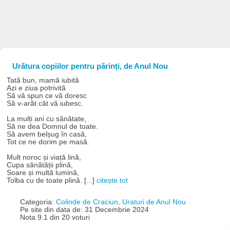
Urătura copiilor pentru părinți, de Anul Nou
Tată bun, mamă iubită
Azi e ziua potrivită
Să vă spun ce vă doresc
Să v-arăt cât vă iubesc.
La mulți ani cu sănătate,
Să ne dea Domnul de toate.
Să avem belșug în casă,
Tot ce ne dorim pe masă.
Mult noroc și viață lină,
Cupa sănătății plină,
Soare și multă lumină,
Tolba cu de toate plină. [...]
citește tot
Categoria:
Colinde de Craciun, Uraturi de Anul Nou
Pe site din data de: 31 Decembrie 2024
Nota 9.1 din 20 voturi