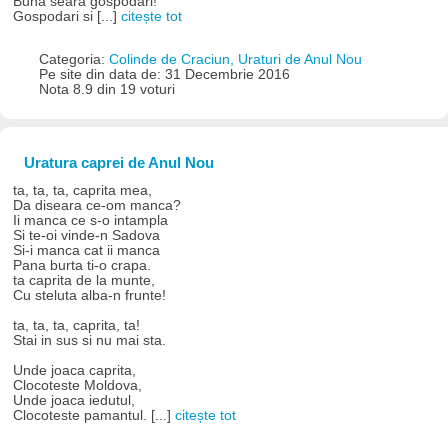
Buna seara gospodari!
Gospodari si [...]
citește tot
Categoria:
Colinde de Craciun, Uraturi de Anul Nou
Pe site din data de: 31 Decembrie 2016
Nota 8.9 din 19 voturi
Uratura caprei de Anul Nou
ta, ta, ta, caprita mea,
Da diseara ce-om manca?
Ii manca ce s-o intampla
Si te-oi vinde-n Sadova
Si-i manca cat ii manca
Pana burta ti-o crapa.
ta caprita de la munte,
Cu steluta alba-n frunte!
ta, ta, ta, caprita, ta!
Stai in sus si nu mai sta.
Unde joaca caprita,
Clocoteste Moldova,
Unde joaca iedutul,
Clocoteste pamantul. [...]
citește tot