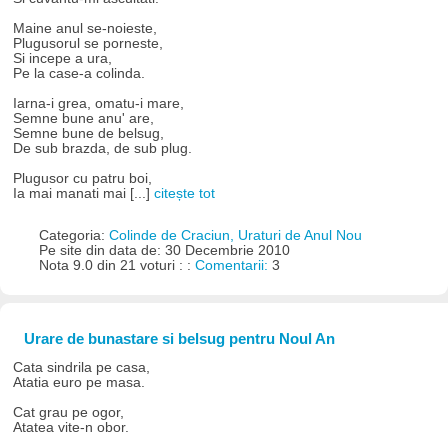
Maine anul se-noieste,
Plugusorul se porneste,
Si incepe a ura,
Pe la case-a colinda.
Iarna-i grea, omatu-i mare,
Semne bune anu' are,
Semne bune de belsug,
De sub brazda, de sub plug.
Plugusor cu patru boi,
Ia mai manati mai [...]
citește tot
Categoria:
Colinde de Craciun, Uraturi de Anul Nou
Pe site din data de: 30 Decembrie 2010
Nota 9.0 din 21 voturi : :
Comentarii:
3
Urare de bunastare si belsug pentru Noul An
Cata sindrila pe casa,
Atatia euro pe masa.
Cat grau pe ogor,
Atatea vite-n obor.