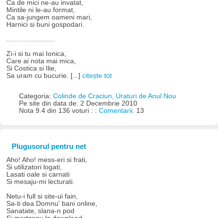
Ca de mici ne-au invatat,
Mintile ni le-au format,
Ca sa-jungem oameni mari,
Harnici si buni gospodari.
.........................
Zi-i si tu mai Ionica,
Care ai nota mai mica,
Si Costica si Ilie,
Sa uram cu bucurie. [...]
citește tot
Categoria:
Colinde de Craciun, Uraturi de Anul Nou
Pe site din data de: 2 Decembrie 2010
Nota 9.4 din 136 voturi : :
Comentarii:
13
Plugusorul pentru net
Aho! Aho! mess-eri si frati,
Si utilizatori logati,
Lasati oale si carnati
Si mesaju-mi lecturati.
Netu-i full si site-ui fain,
Sa-ti dea Domnu' bani online,
Sanatate, slana-n pod