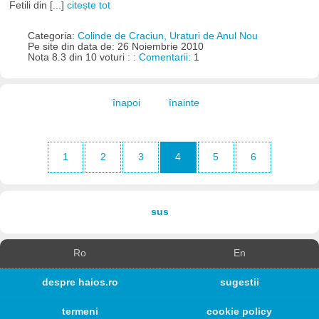
Fetili din [...]
citește tot
Categoria:
Colinde de Craciun, Uraturi de Anul Nou
Pe site din data de: 26 Noiembrie 2010
Nota 8.3 din 10 voturi : :
Comentarii:
1
înapoi
înainte
1
2
3
4
5
6
sus
Ro
En
despre haios.ro
sugestii
termeni
cookie policy