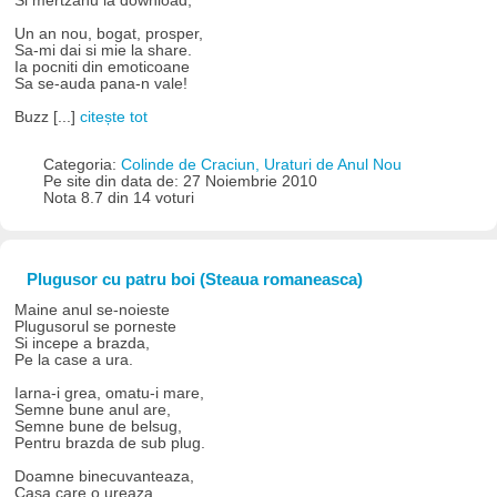
Si mertzanu la download,
Un an nou, bogat, prosper,
Sa-mi dai si mie la share.
Ia pocniti din emoticoane
Sa se-auda pana-n vale!
Buzz [...]
citește tot
Categoria:
Colinde de Craciun, Uraturi de Anul Nou
Pe site din data de: 27 Noiembrie 2010
Nota 8.7 din 14 voturi
Plugusor cu patru boi (Steaua romaneasca)
Maine anul se-noieste
Plugusorul se porneste
Si incepe a brazda,
Pe la case a ura.
Iarna-i grea, omatu-i mare,
Semne bune anul are,
Semne bune de belsug,
Pentru brazda de sub plug.
Doamne binecuvanteaza,
Casa care o ureaza