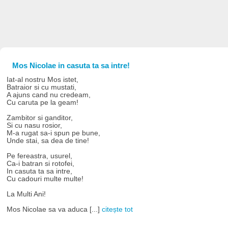
Mos Nicolae in casuta ta sa intre!
Iat-al nostru Mos istet,
Batraior si cu mustati,
A ajuns cand nu credeam,
Cu caruta pe la geam!
Zambitor si ganditor,
Si cu nasu rosior,
M-a rugat sa-i spun pe bune,
Unde stai, sa dea de tine!
Pe fereastra, usurel,
Ca-i batran si rotofei,
In casuta ta sa intre,
Cu cadouri multe multe!
La Multi Ani!
Mos Nicolae sa va aduca [...]
citește tot