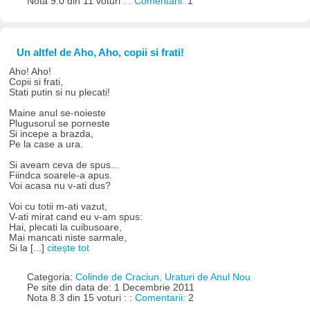
Nota 9.0 din 11 voturi : :
Comentarii:
1
Un altfel de Aho, Aho, copii si frati!
Aho! Aho!
Copii si frati,
Stati putin si nu plecati!
Maine anul se-noieste
Plugusorul se porneste
Si incepe a brazda,
Pe la case a ura.
Si aveam ceva de spus...
Fiindca soarele-a apus.
Voi acasa nu v-ati dus?
Voi cu totii m-ati vazut,
V-ati mirat cand eu v-am spus:
Hai, plecati la cuibusoare,
Mai mancati niste sarmale,
Si la [...]
citește tot
Categoria:
Colinde de Craciun, Uraturi de Anul Nou
Pe site din data de: 1 Decembrie 2011
Nota 8.3 din 15 voturi : :
Comentarii:
2