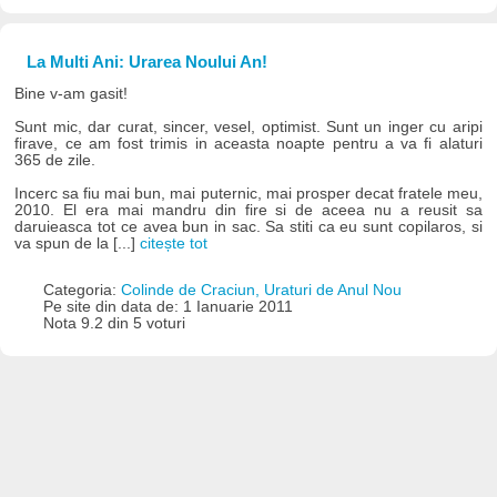
La Multi Ani: Urarea Noului An!
Bine v-am gasit!
Sunt mic, dar curat, sincer, vesel, optimist. Sunt un inger cu aripi
firave, ce am fost trimis in aceasta noapte pentru a va fi alaturi
365 de zile.
Incerc sa fiu mai bun, mai puternic, mai prosper decat fratele meu,
2010. El era mai mandru din fire si de aceea nu a reusit sa
daruieasca tot ce avea bun in sac. Sa stiti ca eu sunt copilaros, si
va spun de la [...]
citește tot
Categoria:
Colinde de Craciun, Uraturi de Anul Nou
Pe site din data de: 1 Ianuarie 2011
Nota 9.2 din 5 voturi