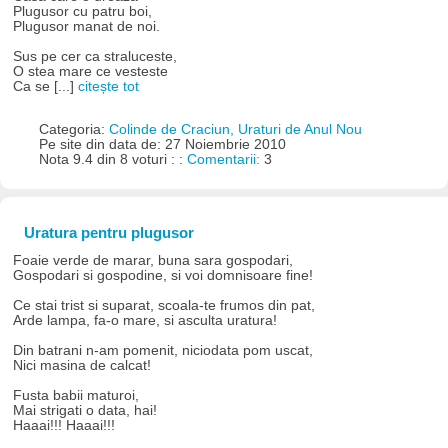
Plugusor cu patru boi,
Plugusor manat de noi.
Sus pe cer ca straluceste,
O stea mare ce vesteste
Ca se [...]
citește tot
Categoria:
Colinde de Craciun, Uraturi de Anul Nou
Pe site din data de: 27 Noiembrie 2010
Nota 9.4 din 8 voturi : :
Comentarii:
3
Uratura pentru plugusor
Foaie verde de marar, buna sara gospodari,
Gospodari si gospodine, si voi domnisoare fine!
Ce stai trist si suparat, scoala-te frumos din pat,
Arde lampa, fa-o mare, si asculta uratura!
Din batrani n-am pomenit, niciodata pom uscat,
Nici masina de calcat!
Fusta babii maturoi,
Mai strigati o data, hai!
Haaai!!! Haaai!!!