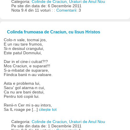
Categoria:
Colinde de Craciun, Uraturi de Anul Nou
Pe site din data de: 6 Decembrie 2011
Nota 9.4 din 11 voturi : :
Comentarii:
3
Colinda frumoasa de Craciun, cu Iisus Hristos
Colo-n vale, tocmai jos,
E un rau tare frumos,
Si-n desisul crangului,
Este patul Domnului,
Dar in el cine-i culcat?!?
Mos Craciun, e suparat!!!
S-a-mbatat de suparare,
Fiindca banii n-au valoare.
Asta e problema lui,
Sacu' gol atarna-n cui,
Ca nu are bani destui,
Pentru toti copiii lui.
Renii-n Cer mi s-au intors,
Sa IL roage pe [...]
citește tot
Categoria:
Colinde de Craciun, Uraturi de Anul Nou
Pe site din data de: 1 Decembrie 2011