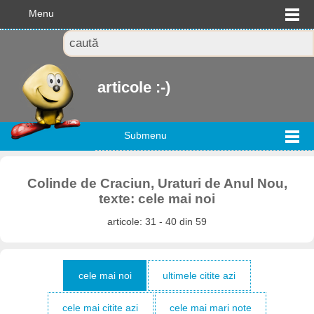
Menu
articole :-)
Submenu
Colinde de Craciun, Uraturi de Anul Nou,
texte: cele mai noi
articole: 31 - 40 din 59
cele mai noi
ultimele citite azi
cele mai citite azi
cele mai mari note