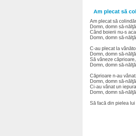
Am plecat să co
Am plecat să colindă
Domn, domn să-nălţ
Când boierii nu-s aca
Domn, domn să-nălţ
C-au plecat la vânăto
Domn, domn să-nălţ
Să vâneze căprioare,
Domn, domn să-nălţ
Căprioare n-au vânat
Domn, domn să-nălţ
Ci-au vânat un iepura
Domn, domn să-nălţ
Să facă din pielea lui [