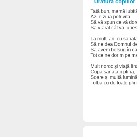
Urătura copiilor
Tată bun, mamă iubit
Azi e ziua potrivită
Să vă spun ce vă dor
Să v-arăt cât vă iubes
La mulți ani cu sănăta
Să ne dea Domnul de
Să avem belșug în ca
Tot ce ne dorim pe m
Mult noroc și viață lin
Cupa sănătății plină,
Soare și multă lumină
Tolba cu de toate plină