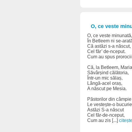
O, ce veste min
O, ce veste minunată
În Betleem ni se-arat
Că astăzi s-a născut,
Cel făr’ de-nceput.
Cum au spus prorocii
Că, la Betleem, Maria
Săvârșind călătoria,
Într-un mic sălaș,
Lângă-acel oraș,
A născut pe Mesia.
Păstorilor din câmpie
Le vestește-o bucurie
Astăzi S-a născut
Cel făr-de-nceput,
Cum au zis [...]
citește