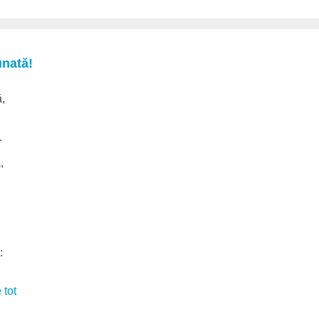
unată!
,
ă,
.
,
:
 tot