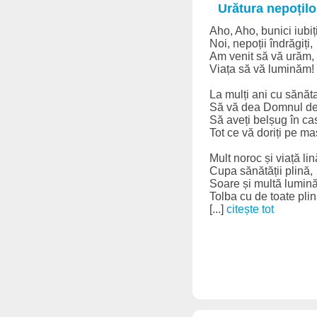
Urătura nepoțilo
Aho, Aho, bunici iubiți
Noi, nepoții îndrăgiți,
Am venit să vă urăm,
Viața să vă luminăm!
La mulți ani cu sănăta
Să vă dea Domnul de 
Să aveți belșug în ca
Tot ce vă doriți pe ma
Mult noroc și viață lin
Cupa sănătății plină,
Soare și multă lumină
Tolba cu de toate plin
[...]
citește tot