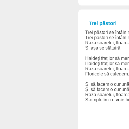
Trei păstori
Trei păstori se întâlni
Trei păstori se întâlni
Raza soarelui, floare
Și așa se sfătuiră:
Haideți fraților să me
Haideți fraților să me
Raza soarelui, floare
Floricele să culegem.
Și să facem o cunună
Și să facem o cunună
Raza soarelui, floare
S-ompletim cu voie bu