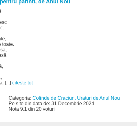
 pentru părinți, de Anul Nou
ă
esc
c.
te,
 toate.
să,
asă.
ă,
,
. [...]
citește tot
Categoria:
Colinde de Craciun, Uraturi de Anul Nou
Pe site din data de: 31 Decembrie 2024
Nota 9.1 din 20 voturi