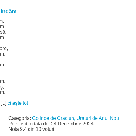
lindăm
m,
ăm,
să,
ăm.
are,
ăm.
ăm.
,
ăm.
ş,
ăm.
...]
citește tot
Categoria:
Colinde de Craciun, Uraturi de Anul Nou
Pe site din data de: 24 Decembrie 2024
Nota 9.4 din 10 voturi