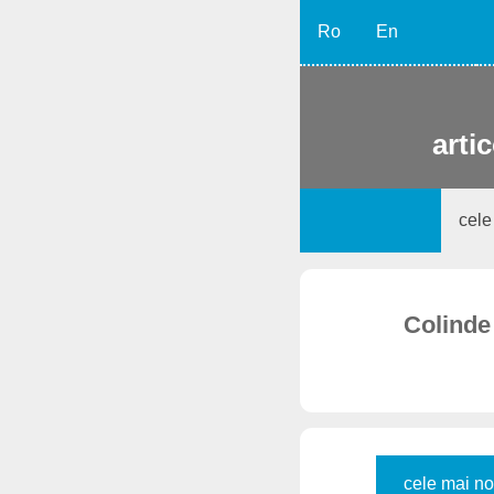
Ro
En
artic
cele
Colinde 
cele mai no