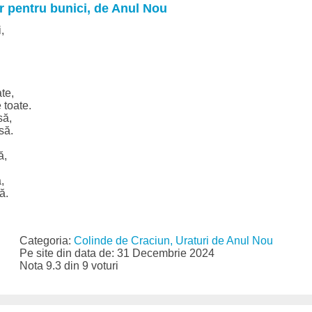
r pentru bunici, de Anul Nou
,
te,
toate.
să,
să.
ă,
,
ă.
Categoria:
Colinde de Craciun, Uraturi de Anul Nou
Pe site din data de: 31 Decembrie 2024
Nota 9.3 din 9 voturi