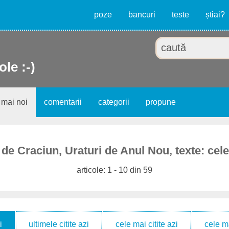
poze
bancuri
teste
știai?
ole :-)
 mai noi
comentarii
categorii
propune
de Craciun, Uraturi de Anul Nou, texte: cel
articole: 1 - 10 din 59
i
ultimele citite azi
cele mai citite azi
cele m