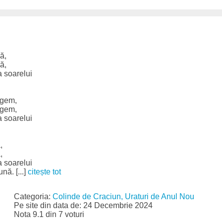
ră,
ră,
a soarelui
rgem,
rgem,
a soarelui
,
,
a soarelui
nă. [...]
citește tot
Categoria:
Colinde de Craciun, Uraturi de Anul Nou
Pe site din data de: 24 Decembrie 2024
Nota 9.1 din 7 voturi