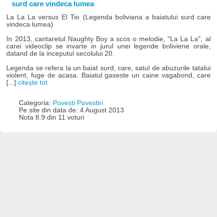
surd care vindeca lumea
La La La versus El Tio (Legenda boliviana a baiatului surd care
vindeca lumea)
In 2013, cantaretul Naughty Boy a scos o melodie, "La La La", al
carei videoclip se invarte in jurul unei legende boliviene orale,
datand de la inceputul secolului 20.
Legenda se refera la un baiat surd, care, satul de abuzurile tatalui
violent, fuge de acasa. Baiatul gaseste un caine vagabond, care
[...]
citește tot
Categoria:
Povesti Povestiri
Pe site din data de: 4 August 2013
Nota 8.9 din 11 voturi