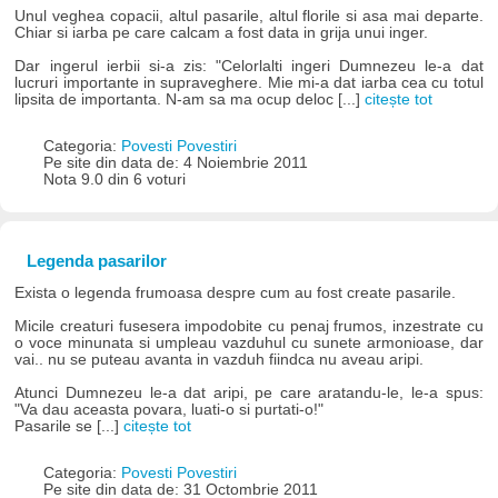
Unul veghea copacii, altul pasarile, altul florile si asa mai departe.
Chiar si iarba pe care calcam a fost data in grija unui inger.
Dar ingerul ierbii si-a zis: "Celorlalti ingeri Dumnezeu le-a dat
lucruri importante in supraveghere. Mie mi-a dat iarba cea cu totul
lipsita de importanta. N-am sa ma ocup deloc [...]
citește tot
Categoria:
Povesti Povestiri
Pe site din data de: 4 Noiembrie 2011
Nota 9.0 din 6 voturi
Legenda pasarilor
Exista o legenda frumoasa despre cum au fost create pasarile.
Micile creaturi fusesera impodobite cu penaj frumos, inzestrate cu
o voce minunata si umpleau vazduhul cu sunete armonioase, dar
vai.. nu se puteau avanta in vazduh fiindca nu aveau aripi.
Atunci Dumnezeu le-a dat aripi, pe care aratandu-le, le-a spus:
"Va dau aceasta povara, luati-o si purtati-o!"
Pasarile se [...]
citește tot
Categoria:
Povesti Povestiri
Pe site din data de: 31 Octombrie 2011