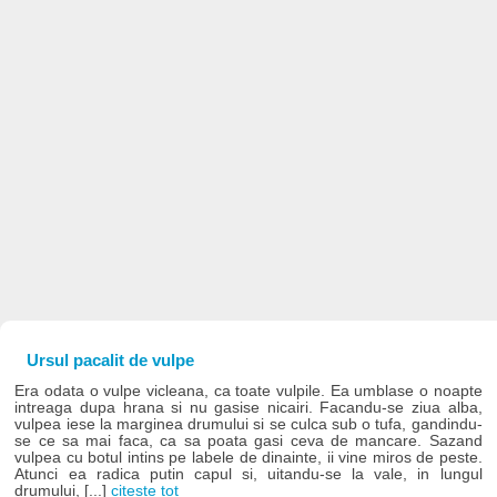
Ursul pacalit de vulpe
Era odata o vulpe vicleana, ca toate vulpile. Ea umblase o noapte
intreaga dupa hrana si nu gasise nicairi. Facandu-se ziua alba,
vulpea iese la marginea drumului si se culca sub o tufa, gandindu-
se ce sa mai faca, ca sa poata gasi ceva de mancare. Sazand
vulpea cu botul intins pe labele de dinainte, ii vine miros de peste.
Atunci ea radica putin capul si, uitandu-se la vale, in lungul
drumului, [...]
citește tot