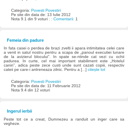
Categoria:
Povesti Povestiri
Pe site din data de: 13 Iulie 2012
Nota 9.1 din 9 voturi : :
Comentarii:
1
Femeia din padure
In fata casei o perdea de brazi zvelti ii apara intimitatea celei care
a venit in satul nostru pentru a scapa de „panoul executiei lunare
de la avizierul blocului”. In spate se-ntinde cat vezi cu ochii
padurea. In curte, cel mai important stabiliment este „Hotelul
canin”, adica peste zece custi unde sunt cazati copiii, respectiv
cateii pe care-i antreneaza zilnic. Pentru a [...]
citește tot
Categoria:
Povesti Povestiri
Pe site din data de: 11 Februarie 2012
Nota 9.4 din 12 voturi
Ingerul ierbii
Peste tot ce a creat, Dumnezeu a randuit un inger care sa
vegheze.