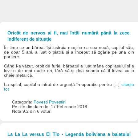
Oricât de nervos ai fi, mai întâi numără până la zece,
indiferent de situație
În timp ce un bărbat își lustruia mașina sa cea nouă, copilul său,
de doar 5 ani, a luat o piatră și a început să zgârie pe una din
portiere.
Când l-a văzut, orbit de furie, bărbatul a luat mâna copilașului și a
lovit-o de mai multe ori, fără să-și dea seama că îl lovea cu o
cheie metalică.
La spital, copilul a intrat de urgență în operație pentru [...]
citește
tot
Categoria:
Povesti Povestiri
Pe site din data de: 17 Februarie 2018
Nota 9.2 din 6 voturi
La La La versus El Tio - Legenda boliviana a baiatului