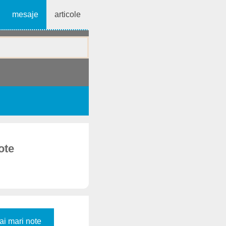
mesaje
articole
ote
ai mari note