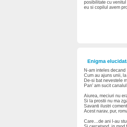
posibilitate cu venitu
eu si copilul avem pr
Enigma elucidat
N-am inteles decand 
Cum au ajuns unii, la
De-si bat nevestele 
Pan’ am sucit canalul
Aiurea, meciuri nu er
Si la prostii nu ma z
Savanti ilustri comen
Acest narav, pur, rom
Care…de ani l-au stu
Si cercetand, in mod f