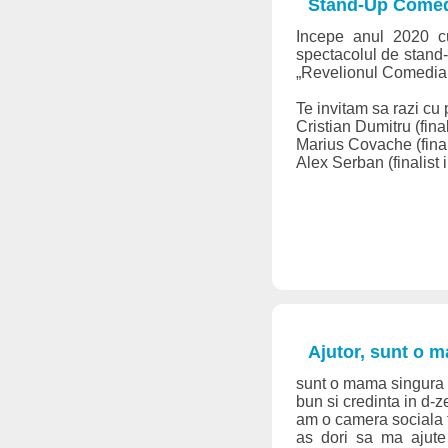
Stand-Up Comedy
Incepe anul 2020 c
spectacolul de stand-
„Revelionul Comediant
Te invitam sa razi cu p
Cristian Dumitru (fina
Marius Covache (final
Alex Serban (finalist i
Ajutor, sunt o 
sunt o mama singura c
bun si credinta in d-z
am o camera sociala f
as dori sa ma ajute