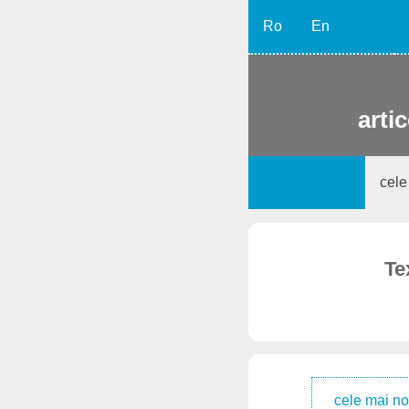
Ro
En
artic
cele
Te
cele mai no