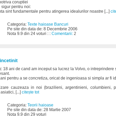
otriva coruptiei
e sigur pentru noi:
nta sint fundamentale pentru atingerea idealurilor noastre [...]
cit
Categoria:
Texte haioase Bancuri
Pe site din data de: 8 Decembrie 2006
Nota 9.9 din 24 voturi : :
Comentarii:
2
incetinit
c 18 ani de cand am inceput sa lucrez la Volvo, o intreprindere 
esant.
2 ani pentru a se concretiza, oricat de ingenioasa si simpla ar fi 
zare cauzeaza in noi (brazilieni, argentinieni, columbieni, p
siatici, [...]
citește tot
Categoria:
Teorii haioase
Pe site din data de: 28 Martie 2007
Nota 9.9 din 29 voturi