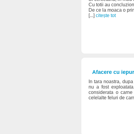
Cu totii au concluzio
De ce la moaca o pr
[...]
citește tot
Afacere cu iepur
In tara noastra, dupa p
nu a fost exploatata
considerata o carne 
celelalte feluri de ca