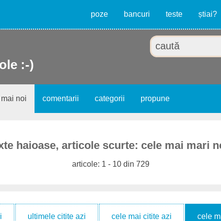
poze
bancuri
teste
știai?
ole :-)
 mai noi
comentarii
categorii
propune
xte haioase, articole scurte: cele mai mari n
articole: 1 - 10 din 729
i
ultimele citite azi
cele mai citite azi
cele m