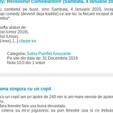
: Revelionul Comediantilor (Sambata, 4 Ianuarie 20
u zambetul pe buze, vino Sambata, 4 ianuarie 2020, ince
up comedy (devenit deja traditie) ce are loc la fiecare inceput 
ilor”.
ofta alaturi de:
list iUmor 2019),
ist iUmor),
Umor), [...]
citește tot
Categoria:
Satira Pamflet Amuzante
Pe site din data de: 31 Decembrie 2019
Nota 10.0 din 1 voturi
mama singura cu un copil
u un copil am un ajutor de 240 ron si am mare nevoie de ajutor
eu.
ara ferestre fara usa buna devastata.
 cineva sa mi-o jugravesc sa pun ferestre usa si ce trebu