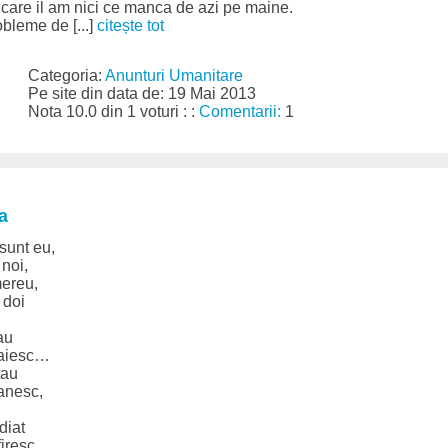
l care il am nici ce manca de azi pe maine.
obleme de [...]
citește tot
Categoria:
Anunturi Umanitare
Pe site din data de: 19 Mai 2013
Nota 10.0 din 1 voturi : :
Comentarii:
1
a
sunt eu,
 noi,
mereu,
 doi
au
gaiesc…
tau
anesc,
diat
iresc,