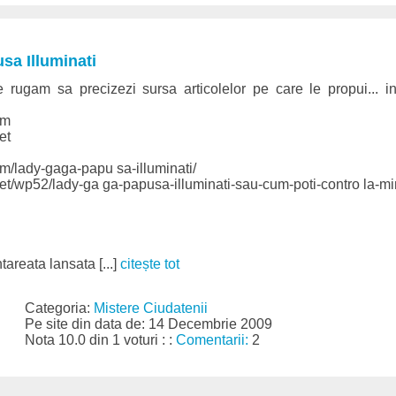
sa Illuminati
 rugam sa precizezi sursa articolelor pe care le propui... in
om
et
m/lady-gaga-papu sa-illuminati/
net/wp52/lady-ga ga-papusa-illuminati-sau-cum-poti-contro la-m
areata lansata [...]
citește tot
Categoria:
Mistere Ciudatenii
Pe site din data de: 14 Decembrie 2009
Nota 10.0 din 1 voturi : :
Comentarii:
2