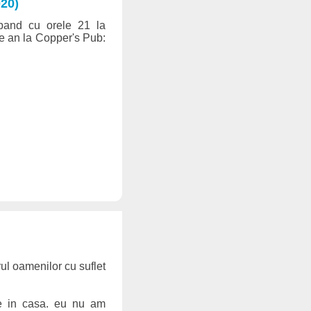
20)
pand cu orele 21 la
de an la Copper's Pub:
ul oamenilor cu suflet
ie in casa. eu nu am