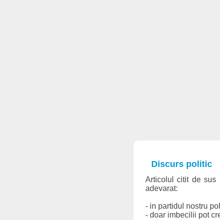
Discurs politic
Articolul citit de su
adevarat:
- in partidul nostru p
- doar imbecilii pot c