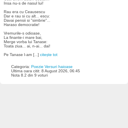
Insa nu-s de nasul lui!
Rau era cu Ceausescu
Dar e rau si cu alt... escu:
Davai pensii si "simbrie"...
Haraso democratie!
Vremurile-s odioase,
La finante-i mare bai,
Merge vorba lui Tanase:
Toata ziua... ai, n-ai... dai!
Pe Tanase l-am [...]
citește tot
Categoria:
Poezie Versuri haioase
Ultima oara citit: 8 August 2026, 06:45
Nota 8.2 din 9 voturi