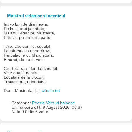
Maistrul vidanjor si ucenicul
Intr-o luni de dimineata,
Pe la cinci si jumatate,
Maistrul vidanjor, Musteata,
E trezit, pe-un ton aparte.
- Alo, alo, dom'le, scoala!
La intersectia unor strazi,
Parpalache cu Marghioala,
E noroi, de nu te vezi!
Cred, ca s-a-nfundat canalul,
Vine apa in nestire,
Locatarii de la blocuri,
Traiesc bre, nenoricire.
Dom. Musteata, [...]
citește tot
Categoria:
Poezie Versuri haioase
Ultima oara citit: 8 August 2026, 06:37
Nota 9.0 din 6 voturi