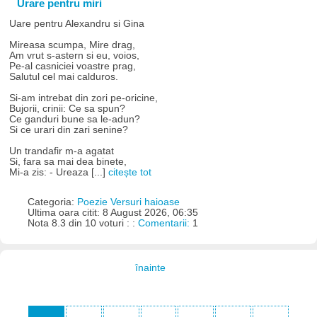
Urare pentru miri
Uare pentru Alexandru si Gina
Mireasa scumpa, Mire drag,
Am vrut s-astern si eu, voios,
Pe-al casniciei voastre prag,
Salutul cel mai calduros.
Si-am intrebat din zori pe-oricine,
Bujorii, crinii: Ce sa spun?
Ce ganduri bune sa le-adun?
Si ce urari din zari senine?
Un trandafir m-a agatat
Si, fara sa mai dea binete,
Mi-a zis: - Ureaza [...]
citește tot
Categoria:
Poezie Versuri haioase
Ultima oara citit: 8 August 2026, 06:35
Nota 8.3 din 10 voturi : :
Comentarii:
1
înainte