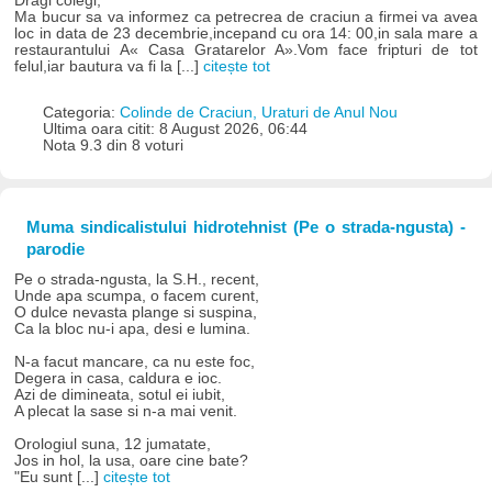
Dragi colegi,
Ma bucur sa va informez ca petrecrea de craciun a firmei va avea
loc in data de 23 decembrie,incepand cu ora 14: 00,in sala mare a
restaurantului A« Casa Gratarelor A».Vom face fripturi de tot
felul,iar bautura va fi la [...]
citește tot
Categoria:
Colinde de Craciun, Uraturi de Anul Nou
Ultima oara citit: 8 August 2026, 06:44
Nota 9.3 din 8 voturi
Muma sindicalistului hidrotehnist (Pe o strada-ngusta) -
parodie
Pe o strada-ngusta, la S.H., recent,
Unde apa scumpa, o facem curent,
O dulce nevasta plange si suspina,
Ca la bloc nu-i apa, desi e lumina.
N-a facut mancare, ca nu este foc,
Degera in casa, caldura e ioc.
Azi de dimineata, sotul ei iubit,
A plecat la sase si n-a mai venit.
Orologiul suna, 12 jumatate,
Jos in hol, la usa, oare cine bate?
"Eu sunt [...]
citește tot