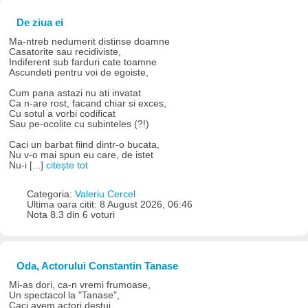
De ziua ei
Ma-ntreb nedumerit distinse doamne
Casatorite sau recidiviste,
Indiferent sub farduri cate toamne
Ascundeti pentru voi de egoiste,
Cum pana astazi nu ati invatat
Ca n-are rost, facand chiar si exces,
Cu sotul a vorbi codificat
Sau pe-ocolite cu subinteles (?!)
Caci un barbat fiind dintr-o bucata,
Nu v-o mai spun eu care, de istet
Nu-i [...]
citește tot
Categoria:
Valeriu Cercel
Ultima oara citit: 8 August 2026, 06:46
Nota 8.3 din 6 voturi
Oda, Actorului Constantin Tanase
Mi-as dori, ca-n vremi frumoase,
Un spectacol la "Tanase",
Caci avem actori destui...