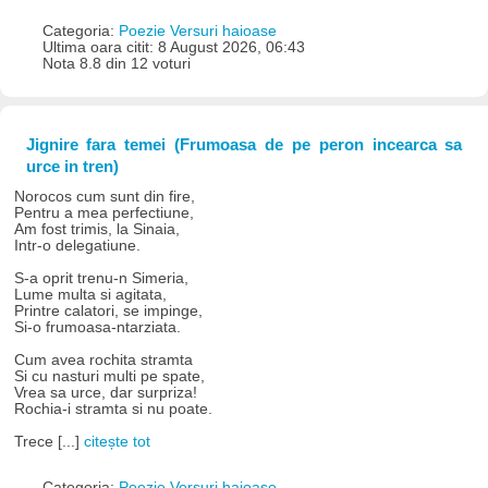
Categoria:
Poezie Versuri haioase
Ultima oara citit: 8 August 2026, 06:43
Nota 8.8 din 12 voturi
Jignire fara temei (Frumoasa de pe peron incearca sa
urce in tren)
Norocos cum sunt din fire,
Pentru a mea perfectiune,
Am fost trimis, la Sinaia,
Intr-o delegatiune.
S-a oprit trenu-n Simeria,
Lume multa si agitata,
Printre calatori, se impinge,
Si-o frumoasa-ntarziata.
Cum avea rochita stramta
Si cu nasturi multi pe spate,
Vrea sa urce, dar surpriza!
Rochia-i stramta si nu poate.
Trece [...]
citește tot
Categoria:
Poezie Versuri haioase