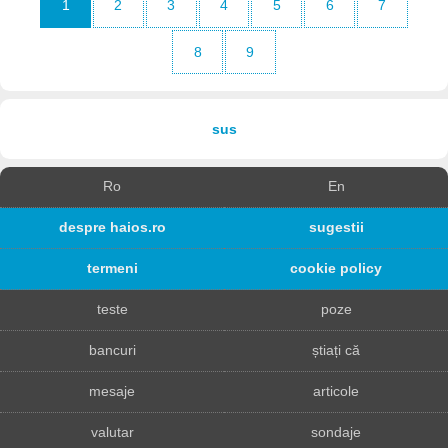
1
2
3
4
5
6
7
8
9
sus
Ro
En
despre haios.ro
sugestii
termeni
cookie policy
teste
poze
bancuri
știați că
mesaje
articole
valutar
sondaje