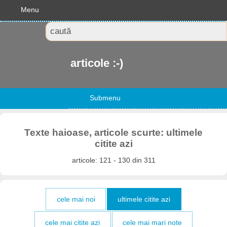
Menu
articole :-)
Submenu
Texte haioase, articole scurte: ultimele
citite azi
articole: 121 - 130 din 311
cele mai noi
ultimele citite azi
cele mai citite azi
cele mai mari note