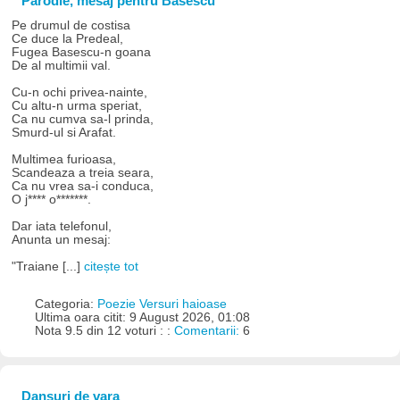
Parodie, mesaj pentru Basescu
Pe drumul de costisa
Ce duce la Predeal,
Fugea Basescu-n goana
De al multimii val.
Cu-n ochi privea-nainte,
Cu altu-n urma speriat,
Ca nu cumva sa-l prinda,
Smurd-ul si Arafat.
Multimea furioasa,
Scandeaza a treia seara,
Ca nu vrea sa-i conduca,
O j**** o*******.
Dar iata telefonul,
Anunta un mesaj:
"Traiane [...]
citește tot
Categoria:
Poezie Versuri haioase
Ultima oara citit: 9 August 2026, 01:08
Nota 9.5 din 12 voturi : :
Comentarii:
6
Dansuri de vara