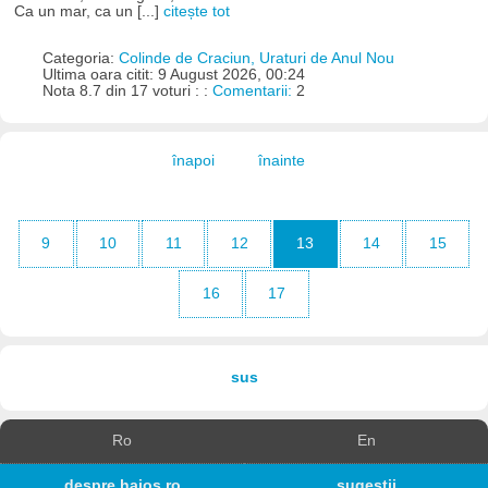
Ca un mar, ca un [...]
citește tot
Categoria:
Colinde de Craciun, Uraturi de Anul Nou
Ultima oara citit: 9 August 2026, 00:24
Nota 8.7 din 17 voturi : :
Comentarii:
2
înapoi
înainte
9
10
11
12
13
14
15
16
17
sus
Ro
En
despre haios.ro
sugestii