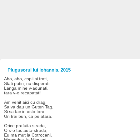
Plugusorul lui Iohannis, 2015
Aho, aho, copii si frati,
Stati putin, nu disperati,
Langa mine v-adunati,
tara v-o recapatati!
Am venit aici cu drag,
Sa va dau un Guten Tag,
Si sa fac in asta tara,
Un trai bun, ca pe afara.
Orice prafuita strada,
O s-o fac auto-strada,
Eu ma mut la Cotroceni,
Mercedes, la Mioveni.