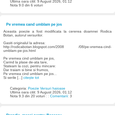
Ultima oara citit: 9 August 2026, 01:12
Nota 9.0 din 6 voturi
Pe vremea cand umblam pe jos
Aceasta poezie a fost modificata la cererea doamnei Rodica
Botan, autorul versurilor.
Gasiti originalul la adresa:
http://rodicabotan.blogspot.com/2008 /08/pe-vremea-cind-
umblam-pe-jos.html
Pe vremea cind umblam pe jos,
Carind la plase de-ata tare,
Stateam la cozi, pentru mincare:
Dar traiam si bine si frumos,
Pe vremea cind umblam pe jos...
Si serile [...]
citește tot
Categoria:
Poezie Versuri haioase
Ultima oara citit: 9 August 2026, 01:12
Nota 9.3 din 20 voturi : :
Comentarii:
3