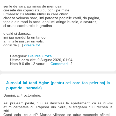
serile de vara au miros de mentosan.
ciresele din copaci stau cu ochii pe mine.
urmaresc cu atentie ritmul in care citesc.
cireasa voioasa sare, imi pateaza paginile cartii, da pagina,
topaie din rand in rand, apoi imi atinge buzele, o savurez,
si arunc samburele in gradina.
e cald si dansez.
imi iau gandul la un tango,
amintirile imi cer un vals.
dorul de [...]
citește tot
Categoria:
Claudia Groza
Ultima oara citit: 9 August 2026, 01:04
Nota 9.0 din 12 voturi : :
Comentarii:
2
Jurnalul lui tanti Aglae (pentru cei care fac pelerinaj la
pupat de... sarmale)
Duminica, 4 octombrie.
Azi prajeam peste, cu usa deschisa la apartament, ca sa nu-mi
afum carpetele cu Rapirea din Serai, si trageam cu urechea la
stiri.
Cand colo, ce aud? Martea viitoare se aduc moastele sfintei...