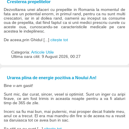
Cresterea prepelitelor
Dezvoltarea unei afaceri cu prepelite in Romania la momentul de
fata are un potential enorm, in primul rand, pentru ca nu sunt multi
crescatori, iar in al doilea rand, oamenii au inceput sa consume
oua de prepelita, dat fiind faptul ca si unii medici prescriu curele cu
aceste oua, cunoscandu-se caracteristicile medicale pe care
acestea le indeplinesc.
De aceea,prin Ghidul [...]
citește tot
Categoria:
Articole Utile
Ultima oara citit: 9 August 2026, 00:27
Urarea plina de energie pozitiva a Noului An!
Bine v-am gasit!
Sunt mic, dar curat, sincer, vesel si optimist. Sunt un inger cu aripi
firave, ce am fost trimis in aceasta noapte pentru a va fi alaturi
timp de 365 de zile.
Incerc sa fiu mai bun, mai puternic, mai prosper decat fratele meu,
anul ce a trecut. El era mai mandru din fire si de aceea nu a reusit
sa daruiasca tot ce avea bun in sac.
Sa stiti ca eu sunt [...]
citește tot