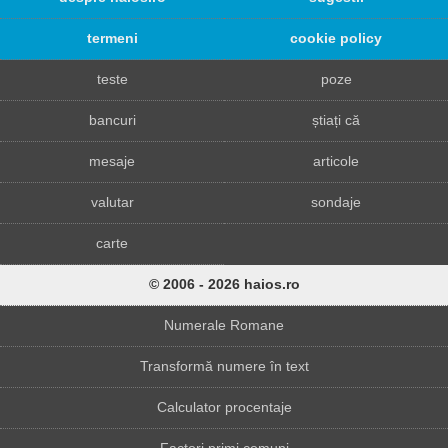
termeni
cookie policy
teste
poze
bancuri
știați că
mesaje
articole
valutar
sondaje
carte
© 2006 - 2026 haios.ro
Numerale Romane
Transformă numere în text
Calculator procentaje