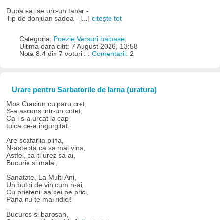
Dupa ea, se urc-un tanar -
Tip de donjuan sadea - [...]
citește tot
Categoria:
Poezie Versuri haioase
Ultima oara citit: 7 August 2026, 13:58
Nota 8.4 din 7 voturi : :
Comentarii:
2
Urare pentru Sarbatorile de Iarna (uratura)
Mos Craciun cu paru cret,
S-a ascuns intr-un cotet,
Ca i s-a urcat la cap
tuica ce-a ingurgitat.
Are scafarlia plina,
N-astepta ca sa mai vina,
Astfel, ca-ti urez sa ai,
Bucurie si malai,
Sanatate, La Multi Ani,
Un butoi de vin cum n-ai,
Cu prietenii sa bei pe prici,
Pana nu te mai ridici!
Bucuros si barosan,