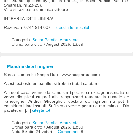
de "Stand up comedy", de la ora 21, in Saint Patrick Pub (str.
Smardan, nr 23-25).
Vino si razi pana duminica viitoare.
INTRAREA ESTE LIBERA!
Rezervari: 0744.914.007 : :
deschide articolul
Categoria:
Satira Pamflet Amuzante
Ultima oara citit: 7 August 2026, 13:59
Mandria de a fi inginer
Sursa: Lumea lui Naspa Rau. (www.nasparau.com)
Acest text este un pamflet si trebuie tratat ca atare
A trecut ceva vreme de cand un tip care-si extrage inspiratia si
verva din plicul cu praf alb, raspunzand totodata la numele de
"Gheorghe. Andrei Gheorghe", declara ca inginerii nu pot fi
considerati intelectuali. Suficienta vreme pentru a ma calma... Din
pacate, un [...]
citește tot
Categoria:
Satira Pamflet Amuzante
Ultima oara citit: 7 August 2026, 13:59
Nota 9.5 din 24 voturi : :
Comentarii:
8