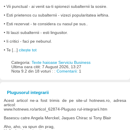
• Vii punctual - ai venit sa-ti spionezi subalternii la sosire.
• Esti prietenos cu subalternii - vizezi popularitatea ieftina.
• Esti rezervat - te considera cu nasul pe sus..
• Iti lauzi subalternii - esti lingusitor.
• Ii critici - faci pe nebunul.
• Te [...]
citește tot
Categoria:
Texte haioase Serviciu Business
Ultima oara citit: 7 August 2026, 13:27
Nota 9.2 din 18 voturi : :
Comentarii:
1
Plugusorul integrarii
Acest articol ne-a fost trimis de pe site-ul hotnews.ro, adresa
articol:
www.hotnews.ro/articol_62874-Pluguso rul-integrarii.htm
Basescu catre Angela Merckel, Jaques Chirac si Tony Blair
Aho, aho, va spun din prag,