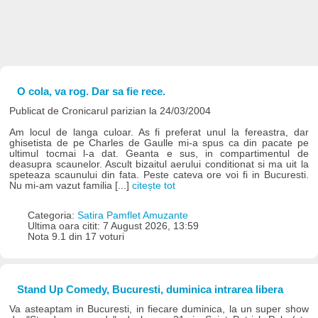
O cola, va rog. Dar sa fie rece.
Publicat de Cronicarul parizian la 24/03/2004
Am locul de langa culoar. As fi preferat unul la fereastra, dar
ghisetista de pe Charles de Gaulle mi-a spus ca din pacate pe
ultimul tocmai l-a dat. Geanta e sus, in compartimentul de
deasupra scaunelor. Ascult bizaitul aerului conditionat si ma uit la
speteaza scaunului din fata. Peste cateva ore voi fi in Bucuresti.
Nu mi-am vazut familia [...]
citește tot
Categoria:
Satira Pamflet Amuzante
Ultima oara citit: 7 August 2026, 13:59
Nota 9.1 din 17 voturi
Stand Up Comedy, Bucuresti, duminica intrarea libera
Va asteaptam in Bucuresti, in fiecare duminica, la un super show