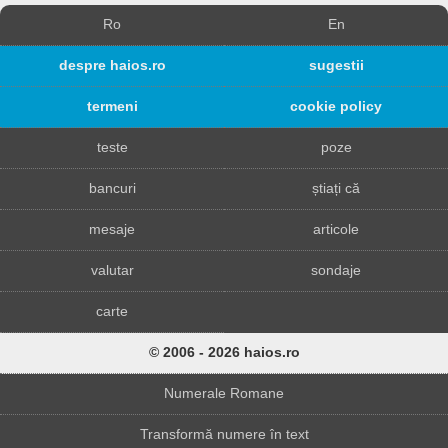
Ro
En
despre haios.ro
sugestii
termeni
cookie policy
teste
poze
bancuri
știați că
mesaje
articole
valutar
sondaje
carte
© 2006 - 2026 haios.ro
Numerale Romane
Transformă numere în text