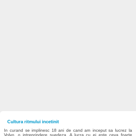
Cultura ritmului incetinit
In curand se implinesc 18 ani de cand am inceput sa lucrez la
Volvo, o intreprindere suedeza. A lucra cu ei este ceva foarte