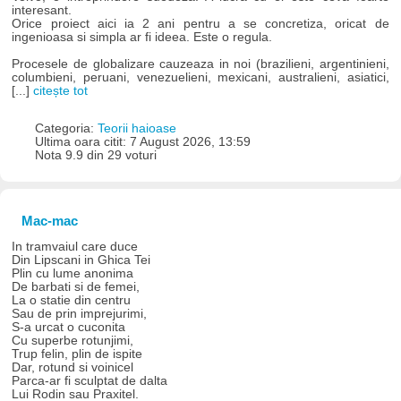
interesant.
Orice proiect aici ia 2 ani pentru a se concretiza, oricat de
ingenioasa si simpla ar fi ideea. Este o regula.
Procesele de globalizare cauzeaza in noi (brazilieni, argentinieni,
columbieni, peruani, venezuelieni, mexicani, australieni, asiatici,
[...]
citește tot
Categoria:
Teorii haioase
Ultima oara citit: 7 August 2026, 13:59
Nota 9.9 din 29 voturi
Mac-mac
In tramvaiul care duce
Din Lipscani in Ghica Tei
Plin cu lume anonima
De barbati si de femei,
La o statie din centru
Sau de prin imprejurimi,
S-a urcat o cuconita
Cu superbe rotunjimi,
Trup felin, plin de ispite
Dar, rotund si voinicel
Parca-ar fi sculptat de dalta
Lui Rodin sau Praxitel.