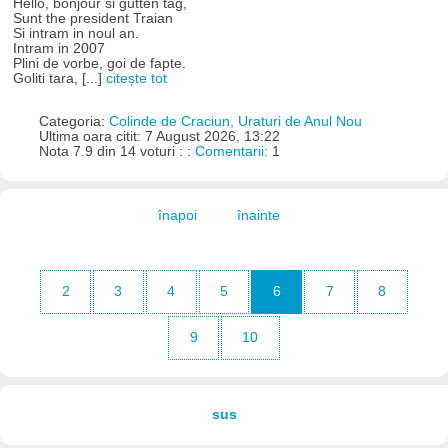
Hello, bonjour si gutten tag,
Sunt the president Traian
Si intram in noul an.
Intram in 2007
Plini de vorbe, goi de fapte.
Goliti tara, [...]
citește tot
Categoria:
Colinde de Craciun, Uraturi de Anul Nou
Ultima oara citit: 7 August 2026, 13:22
Nota 7.9 din 14 voturi : :
Comentarii:
1
înapoi
înainte
2
3
4
5
6
7
8
9
10
sus