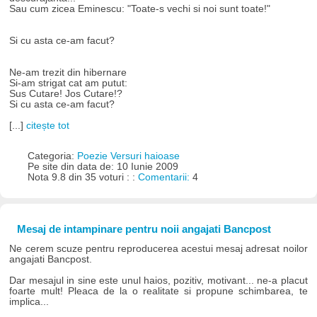
Sau cum zicea Eminescu: "Toate-s vechi si noi sunt toate!"
Si cu asta ce-am facut?
Ne-am trezit din hibernare
Si-am strigat cat am putut:
Sus Cutare! Jos Cutare!?
Si cu asta ce-am facut?
[...]
citește tot
Categoria:
Poezie Versuri haioase
Pe site din data de: 10 Iunie 2009
Nota 9.8 din 35 voturi : :
Comentarii:
4
Mesaj de intampinare pentru noii angajati Bancpost
Ne cerem scuze pentru reproducerea acestui mesaj adresat noilor
angajati Bancpost.
Dar mesajul in sine este unul haios, pozitiv, motivant... ne-a placut
foarte mult! Pleaca de la o realitate si propune schimbarea, te
implica...