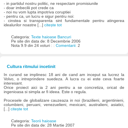
- in partidul nostru politic, ne respectam promisiunile
- doar imbecilii pot crede ca
- noi nu vom lupta impotriva coruptiei
- pentru ca, un lucru e sigur pentru noi:
- cinstea si transparenta sint fundamentale pentru atingerea
idealurilor noastre [...]
citește tot
Categoria:
Texte haioase Bancuri
Pe site din data de: 8 Decembrie 2006
Nota 9.9 din 24 voturi : :
Comentarii:
2
Cultura ritmului incetinit
In curand se implinesc 18 ani de cand am inceput sa lucrez la
Volvo, o intreprindere suedeza. A lucra cu ei este ceva foarte
interesant.
Orice proiect aici ia 2 ani pentru a se concretiza, oricat de
ingenioasa si simpla ar fi ideea. Este o regula.
Procesele de globalizare cauzeaza in noi (brazilieni, argentinieni,
columbieni, peruani, venezuelieni, mexicani, australieni, asiatici,
[...]
citește tot
Categoria:
Teorii haioase
Pe site din data de: 28 Martie 2007