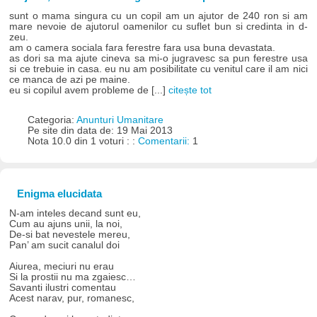
sunt o mama singura cu un copil am un ajutor de 240 ron si am
mare nevoie de ajutorul oamenilor cu suflet bun si credinta in d-
zeu.
am o camera sociala fara ferestre fara usa buna devastata.
as dori sa ma ajute cineva sa mi-o jugravesc sa pun ferestre usa
si ce trebuie in casa. eu nu am posibilitate cu venitul care il am nici
ce manca de azi pe maine.
eu si copilul avem probleme de [...]
citește tot
Categoria:
Anunturi Umanitare
Pe site din data de: 19 Mai 2013
Nota 10.0 din 1 voturi : :
Comentarii:
1
Enigma elucidata
N-am inteles decand sunt eu,
Cum au ajuns unii, la noi,
De-si bat nevestele mereu,
Pan’ am sucit canalul doi
Aiurea, meciuri nu erau
Si la prostii nu ma zgaiesc…
Savanti ilustri comentau
Acest narav, pur, romanesc,