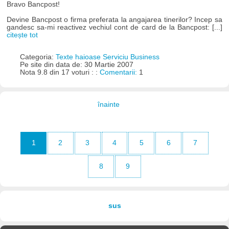
Bravo Bancpost!
Devine Bancpost o firma preferata la angajarea tinerilor? Incep sa
gandesc sa-mi reactivez vechiul cont de card de la Bancpost: [...]
citește tot
Categoria:
Texte haioase Serviciu Business
Pe site din data de: 30 Martie 2007
Nota 9.8 din 17 voturi : :
Comentarii:
1
înainte
1
2
3
4
5
6
7
8
9
sus