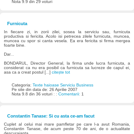
Nota 9.9 din 29 voturi
Furnicuta
In fiecare zi, in zorii zilei, sosea la serviciu sau, furnicuta
productiva si fericita. Acolo isi petrecea zilele furnicuta, muncea,
muncea cu spor si canta vesela. Ea era fericita si firma mergea
foarte bine.
Dar...
BONDARUL, Director General, la firma unde lucra furnicuta, a
considerat ca nu era posibil ca furnicuta sa lucreze de capul ei,
asa ca a creat postul [...]
citește tot
Categoria:
Texte haioase Serviciu Business
Pe site din data de: 26 Aprilie 2007
Nota 9.8 din 36 voturi : :
Comentarii:
1
Constantin Tanase: Si cu asta ce-am facut
Cuplet al celui mai mare pamfletar pe care l-a avut Romania,
Constantin Tanase, de acum peste 70 de ani, de o actualitate
descurajanta...