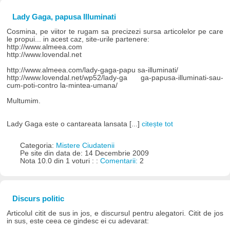
Lady Gaga, papusa Illuminati
Cosmina, pe viitor te rugam sa precizezi sursa articolelor pe care
le propui... in acest caz, site-urile partenere:
http://www.almeea.com
http://www.lovendal.net
http://www.almeea.com/lady-gaga-papu sa-illuminati/
http://www.lovendal.net/wp52/lady-ga ga-papusa-illuminati-sau-
cum-poti-contro la-mintea-umana/
Multumim.
Lady Gaga este o cantareata lansata [...]
citește tot
Categoria:
Mistere Ciudatenii
Pe site din data de: 14 Decembrie 2009
Nota 10.0 din 1 voturi : :
Comentarii:
2
Discurs politic
Articolul citit de sus in jos, e discursul pentru alegatori. Citit de jos
in sus, este ceea ce gindesc ei cu adevarat: