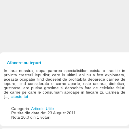
Afacere cu iepuri
In tara noastra, dupa pararea specialistilor, exista o traditie in
privinta cresterii iepurilor, care in ultimii ani nu a fost exploatata,
aceasta ocupatie fiind deosebit de profitabila deoarece carnea de
iepure, fiind considerata o carne aparte, este usoara, dietetica,
gustoasa, are putina grasime si deosebita fata de celelalte feluri
de carne pe care le consumam aproape in fiecare zi. Carnea de
[...]
citește tot
Categoria:
Articole Utile
Pe site din data de: 23 August 2011
Nota 10.0 din 1 voturi