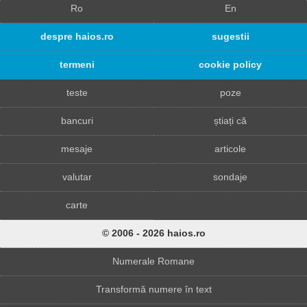
Ro
En
despre haios.ro
sugestii
termeni
cookie policy
teste
poze
bancuri
știați că
mesaje
articole
valutar
sondaje
carte
© 2006 - 2026 haios.ro
Numerale Romane
Transformă numere în text