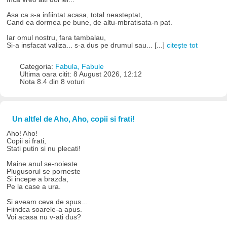
Asa ca s-a infiintat acasa, total neasteptat,
Cand ea dormea pe bune, de altu-mbratisata-n pat.
Iar omul nostru, fara tambalau,
Si-a insfacat valiza... s-a dus pe drumul sau... [...]
citește tot
Categoria:
Fabula, Fabule
Ultima oara citit: 8 August 2026, 12:12
Nota 8.4 din 8 voturi
Un altfel de Aho, Aho, copii si frati!
Aho! Aho!
Copii si frati,
Stati putin si nu plecati!
Maine anul se-noieste
Plugusorul se porneste
Si incepe a brazda,
Pe la case a ura.
Si aveam ceva de spus...
Fiindca soarele-a apus.
Voi acasa nu v-ati dus?