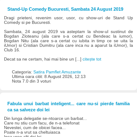
Stand-Up Comedy Bucuresti, Sambata 24 August 2019
Dragi prieteni, revenim usor, usor, cu show-uri de Stand Up
Comedy si pe Bucuresti.
Sambata, 24 august 2019 va asteptam la show-ul sustinut de
Bogdan Zloteanu (ala care s-a certat cu Bendeac la iumor),
Bogdan Nitu (ala care s-a certat cu iubita in timp ce se uita la
iUmor) si Cristian Dumitru (ala care inca nu a aparut la iUmor), la
Club 16.
Decat sa ne certam, hai mai bine un [...]
citește tot
Categoria:
Satira Pamflet Amuzante
Ultima oara citit: 8 August 2026, 12:13
Nota 7.0 din 3 voturi
Fabula unui barbat inteligent... care nu-si pierde familia
ca sa salveze doi lei
Din lunga delegatie se-ntoarce un barbat...
Care nu stiu cum facu, de n-a telefonat
Nevestei, cum de obicei facea...
Poate n-a vrut sa cheltuiasca
Inca vreo alti doi lei...