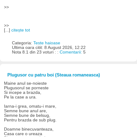
>>
>>
[...]
citește tot
Categoria:
Teste haioase
Ultima oara citit: 8 August 2026, 12:22
Nota 8.1 din 23 voturi : :
Comentarii:
5
Plugusor cu patru boi (Steaua romaneasca)
Maine anul se-noieste
Plugusorul se porneste
Si incepe a brazda,
Pe la case a ura.
Iarna-i grea, omatu-i mare,
Semne bune anul are,
Semne bune de belsug,
Pentru brazda de sub plug.
Doamne binecuvanteaza,
Casa care o ureaza