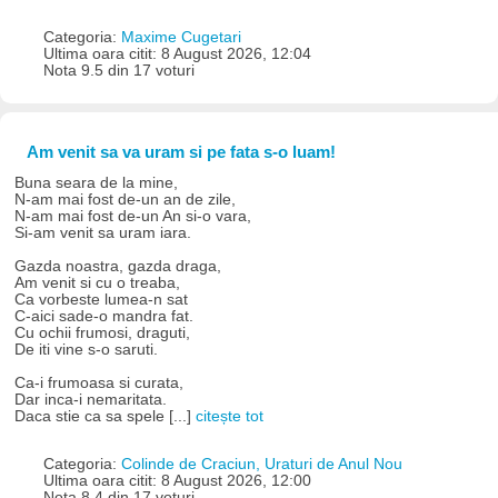
Categoria:
Maxime Cugetari
Ultima oara citit: 8 August 2026, 12:04
Nota 9.5 din 17 voturi
Am venit sa va uram si pe fata s-o luam!
Buna seara de la mine,
N-am mai fost de-un an de zile,
N-am mai fost de-un An si-o vara,
Si-am venit sa uram iara.
Gazda noastra, gazda draga,
Am venit si cu o treaba,
Ca vorbeste lumea-n sat
C-aici sade-o mandra fat.
Cu ochii frumosi, draguti,
De iti vine s-o saruti.
Ca-i frumoasa si curata,
Dar inca-i nemaritata.
Daca stie ca sa spele [...]
citește tot
Categoria:
Colinde de Craciun, Uraturi de Anul Nou
Ultima oara citit: 8 August 2026, 12:00
Nota 8.4 din 17 voturi