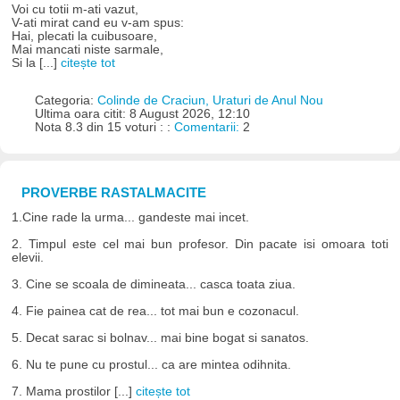
Voi cu totii m-ati vazut,
V-ati mirat cand eu v-am spus:
Hai, plecati la cuibusoare,
Mai mancati niste sarmale,
Si la [...]
citește tot
Categoria:
Colinde de Craciun, Uraturi de Anul Nou
Ultima oara citit: 8 August 2026, 12:10
Nota 8.3 din 15 voturi : :
Comentarii:
2
PROVERBE RASTALMACITE
1.Cine rade la urma... gandeste mai incet.
2. Timpul este cel mai bun profesor. Din pacate isi omoara toti
elevii.
3. Cine se scoala de dimineata... casca toata ziua.
4. Fie painea cat de rea... tot mai bun e cozonacul.
5. Decat sarac si bolnav... mai bine bogat si sanatos.
6. Nu te pune cu prostul... ca are mintea odihnita.
7. Mama prostilor [...]
citește tot