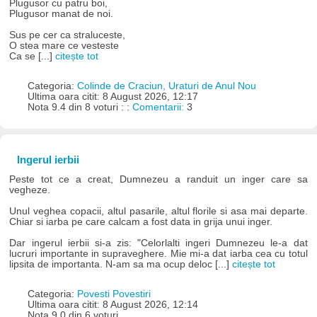
Plugusor cu patru boi,
Plugusor manat de noi.
Sus pe cer ca straluceste,
O stea mare ce vesteste
Ca se [...]
citește tot
Categoria:
Colinde de Craciun, Uraturi de Anul Nou
Ultima oara citit: 8 August 2026, 12:17
Nota 9.4 din 8 voturi : :
Comentarii:
3
Ingerul ierbii
Peste tot ce a creat, Dumnezeu a randuit un inger care sa
vegheze.
Unul veghea copacii, altul pasarile, altul florile si asa mai departe.
Chiar si iarba pe care calcam a fost data in grija unui inger.
Dar ingerul ierbii si-a zis: "Celorlalti ingeri Dumnezeu le-a dat
lucruri importante in supraveghere. Mie mi-a dat iarba cea cu totul
lipsita de importanta. N-am sa ma ocup deloc [...]
citește tot
Categoria:
Povesti Povestiri
Ultima oara citit: 8 August 2026, 12:14
Nota 9.0 din 6 voturi