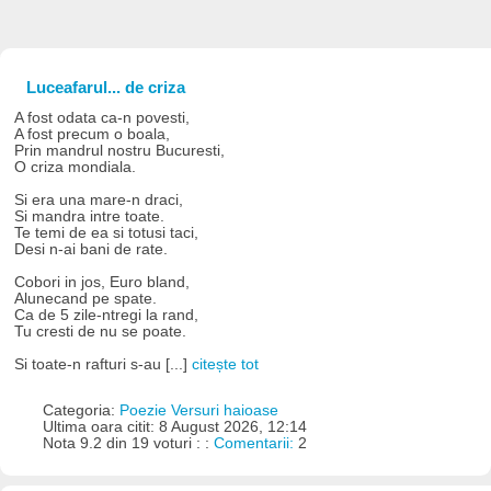
Luceafarul... de criza
A fost odata ca-n povesti,
A fost precum o boala,
Prin mandrul nostru Bucuresti,
O criza mondiala.
Si era una mare-n draci,
Si mandra intre toate.
Te temi de ea si totusi taci,
Desi n-ai bani de rate.
Cobori in jos, Euro bland,
Alunecand pe spate.
Ca de 5 zile-ntregi la rand,
Tu cresti de nu se poate.
Si toate-n rafturi s-au [...]
citește tot
Categoria:
Poezie Versuri haioase
Ultima oara citit: 8 August 2026, 12:14
Nota 9.2 din 19 voturi : :
Comentarii:
2