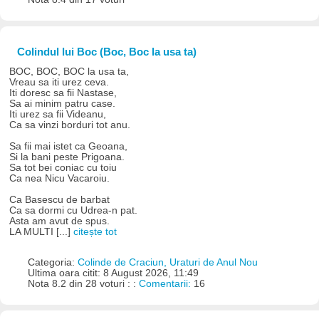
Colindul lui Boc (Boc, Boc la usa ta)
BOC, BOC, BOC la usa ta,
Vreau sa iti urez ceva.
Iti doresc sa fii Nastase,
Sa ai minim patru case.
Iti urez sa fii Videanu,
Ca sa vinzi borduri tot anu.
Sa fii mai istet ca Geoana,
Si la bani peste Prigoana.
Sa tot bei coniac cu toiu
Ca nea Nicu Vacaroiu.
Ca Basescu de barbat
Ca sa dormi cu Udrea-n pat.
Asta am avut de spus.
LA MULTI [...]
citește tot
Categoria:
Colinde de Craciun, Uraturi de Anul Nou
Ultima oara citit: 8 August 2026, 11:49
Nota 8.2 din 28 voturi : :
Comentarii:
16