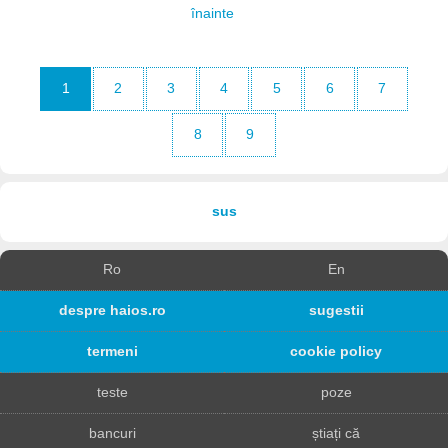
înainte
1
2
3
4
5
6
7
8
9
sus
Ro
En
despre haios.ro
sugestii
termeni
cookie policy
teste
poze
bancuri
știați că