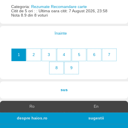
Categoria:
Rezumate Recomandare carte
Citit de 5 ori : : Ultima oara citit: 7 August 2026, 23:58
Nota 8.9 din 8 voturi
înainte
1
2
3
4
5
6
7
8
9
sus
Ro
En
despre haios.ro
sugestii