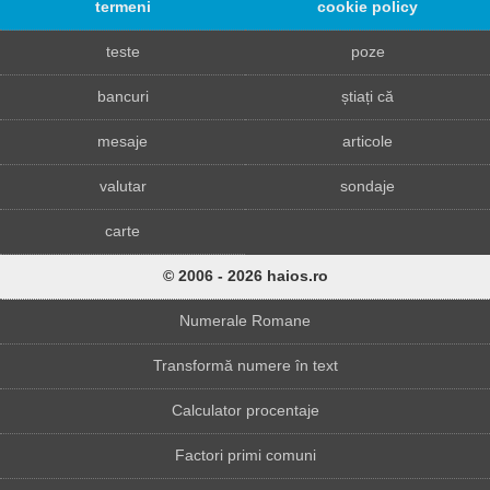
termeni
cookie policy
teste
poze
bancuri
știați că
mesaje
articole
valutar
sondaje
carte
© 2006 - 2026 haios.ro
Numerale Romane
Transformă numere în text
Calculator procentaje
Factori primi comuni