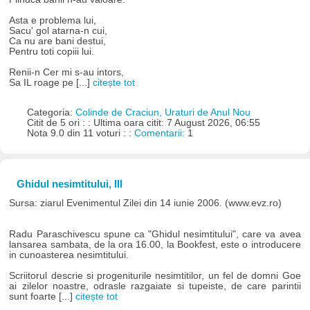
Asta e problema lui,
Sacu' gol atarna-n cui,
Ca nu are bani destui,
Pentru toti copiii lui.
Renii-n Cer mi s-au intors,
Sa IL roage pe [...]
citește tot
Categoria:
Colinde de Craciun, Uraturi de Anul Nou
Citit de 5 ori : : Ultima oara citit: 7 August 2026, 06:55
Nota 9.0 din 11 voturi : :
Comentarii:
1
Ghidul nesimtitului, III
Sursa: ziarul Evenimentul Zilei din 14 iunie 2006. (www.evz.ro)
Radu Paraschivescu spune ca "Ghidul nesimtitului", care va avea
lansarea sambata, de la ora 16.00, la Bookfest, este o introducere
in cunoasterea nesimtitului.
Scriitorul descrie si progeniturile nesimtitilor, un fel de domni Goe
ai zilelor noastre, odrasle razgaiate si tupeiste, de care parintii
sunt foarte [...]
citește tot