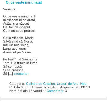
O, ce veste minunată!
Varianta I
O, ce veste minunată!
În Viflaem ni se arată,
Astăzi s-a născut
Cel far’ de-nceput
Cum au spus prorocii.
Că la Viflaem, Maria,
Săvârșind călătoria,
Într-un mic sălaș,
Lang-acel oraș
A născut pe Mesia.
Pe Fiul în al Său nume
Tatal L-a trimis în lume
Să se nască
Și să crească,
Să [...]
citește tot
Categoria:
Colinde de Craciun, Uraturi de Anul Nou
Citit de 6 ori : : Ultima oara citit: 8 August 2026, 00:18
Nota 8.6 din 13 voturi : :
Comentarii:
3