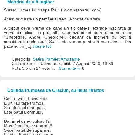
Mandria de a fi inginer
Sursa: Lumea lui Naspa Rau. (www.nasparau.com)
Acest text este un pamflet si trebuie tratat ca atare
A trecut ceva vreme de cand un tip care-si extrage inspiratia si
verva din plicul cu praf alb, raspunzand totodata la numele de
"Gheorghe. Andrei Gheorghe", declara ca inginerii nu pot fi
considerati intelectuali. Suficienta vreme pentru a ma calma... Din
pacate, un [...]
citește tot
Categoria:
Satira Pamflet Amuzante
Citit de 5 ori : : Ultima oara citit: 7 August 2026, 13:59
Nota 9.5 din 24 voturi : :
Comentarii:
8
Colinda frumoasa de Craciun, cu Iisus Hristos
Colo-n vale, tocmai jos,
E un rau tare frumos,
Si-n desisul crangului,
Este patul Domnului,
Dar in el cine-i culcat?!?
Mos Craciun, e suparat!!!
S-a-mbatat de suparare,
Fiindca banii n-au valoare.