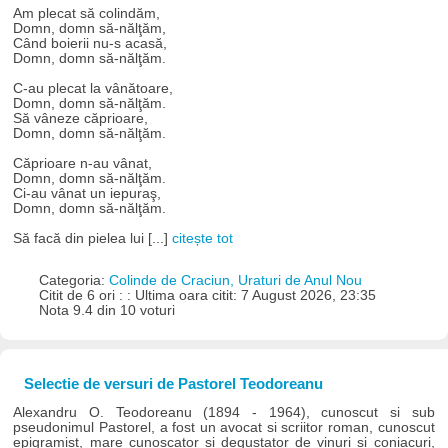
Am plecat să colindăm,
Domn, domn să-nălţăm,
Când boierii nu-s acasă,
Domn, domn să-nălţăm.
C-au plecat la vânătoare,
Domn, domn să-nălţăm.
Să vâneze căprioare,
Domn, domn să-nălţăm.
Căprioare n-au vânat,
Domn, domn să-nălţăm.
Ci-au vânat un iepuraş,
Domn, domn să-nălţăm.
Să facă din pielea lui [...]
citește tot
Categoria:
Colinde de Craciun, Uraturi de Anul Nou
Citit de 6 ori : : Ultima oara citit: 7 August 2026, 23:35
Nota 9.4 din 10 voturi
Selectie de versuri de Pastorel Teodoreanu
Alexandru O. Teodoreanu (1894 - 1964), cunoscut si sub
pseudonimul Pastorel, a fost un avocat si scriitor roman, cunoscut
epigramist, mare cunoscator si degustator de vinuri si coniacuri,