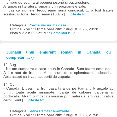
membru de seama al boemei iesene si bucurestene.
A ramas in literatura romana prin epigramele sale.
In caz ca numele Teodoreanu suna cunoscut, ... a fost fratele
scriitorului Ionel Teodoreanu (1897 - [...]
citește tot
Categoria:
Poezie Versuri haioase
Citit de 6 ori : : Ultima oara citit: 7 August 2026, 20:28
Nota 9.3 din 69 voturi : :
Comentarii:
12
Jurnalul unui emigrant roman in Canada, cu
completari...: -)
12. Aug.
- Ne-am cumparat o casa noua in Canada. Sunt foarte emotionat.
Aici e atat de frumos. Muntii sunt de o splendoare nedescrisa.
Abia astept sa ii vad acoperiti de zapada.
14. Oct.
- Canada. E cea mai frumoasa tara de pe Pamant. Frunzele au
primit toate acele minunate nuante de culoare galbena si
portocalie. M-am plimbat cu masina prin natura si am vazut cativa
cerbi. Sunt [...]
citește tot
Categoria:
Satira Pamflet Amuzante
Citit de 6 ori : : Ultima oara citit: 7 August 2026, 21:58