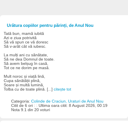
Urătura copiilor pentru părinți, de Anul Nou
Tată bun, mamă iubită
Azi e ziua potrivită
Să vă spun ce vă doresc
Să v-arăt cât vă iubesc.
La mulți ani cu sănătate,
Să ne dea Domnul de toate.
Să avem belșug în casă,
Tot ce ne dorim pe masă.
Mult noroc și viață lină,
Cupa sănătății plină,
Soare și multă lumină,
Tolba cu de toate plină. [...]
citește tot
Categoria:
Colinde de Craciun, Uraturi de Anul Nou
Citit de 6 ori : : Ultima oara citit: 8 August 2026, 00:19
Nota 9.1 din 20 voturi