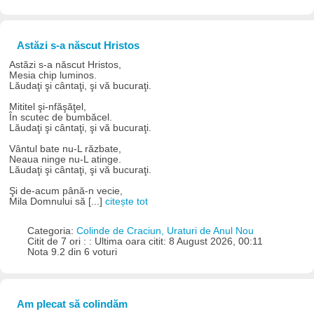
Astăzi s-a născut Hristos
Astăzi s-a născut Hristos,
Mesia chip luminos.
Lăudaţi şi cântaţi, şi vă bucuraţi.
Mititel şi-nfăşăţel,
În scutec de bumbăcel.
Lăudaţi şi cântaţi, şi vă bucuraţi.
Vântul bate nu-L răzbate,
Neaua ninge nu-L atinge.
Lăudaţi şi cântaţi, şi vă bucuraţi.
Şi de-acum până-n vecie,
Mila Domnului să [...]
citește tot
Categoria:
Colinde de Craciun, Uraturi de Anul Nou
Citit de 7 ori : : Ultima oara citit: 8 August 2026, 00:11
Nota 9.2 din 6 voturi
Am plecat să colindăm