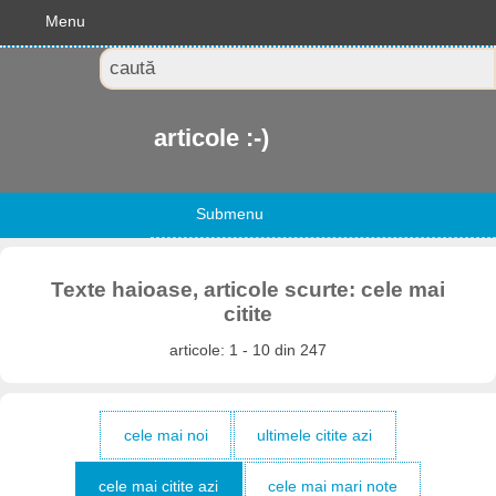
Menu
articole :-)
Submenu
Texte haioase, articole scurte: cele mai
citite
articole: 1 - 10 din 247
cele mai noi
ultimele citite azi
cele mai citite azi
cele mai mari note