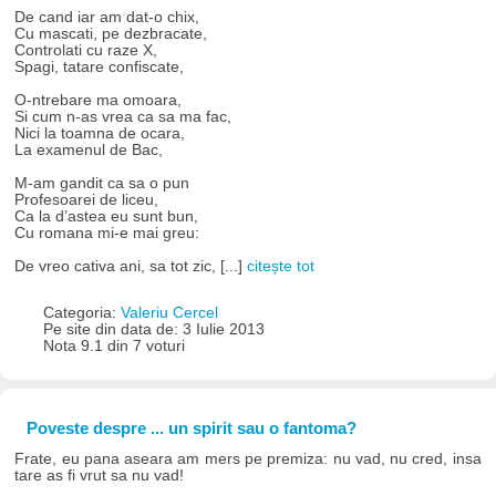
De cand iar am dat-o chix,
Cu mascati, pe dezbracate,
Controlati cu raze X,
Spagi, tatare confiscate,
O-ntrebare ma omoara,
Si cum n-as vrea ca sa ma fac,
Nici la toamna de ocara,
La examenul de Bac,
M-am gandit ca sa o pun
Profesoarei de liceu,
Ca la d’astea eu sunt bun,
Cu romana mi-e mai greu:
De vreo cativa ani, sa tot zic, [...]
citește tot
Categoria:
Valeriu Cercel
Pe site din data de: 3 Iulie 2013
Nota 9.1 din 7 voturi
Poveste despre ... un spirit sau o fantoma?
Frate, eu pana aseara am mers pe premiza: nu vad, nu cred, insa
tare as fi vrut sa nu vad!