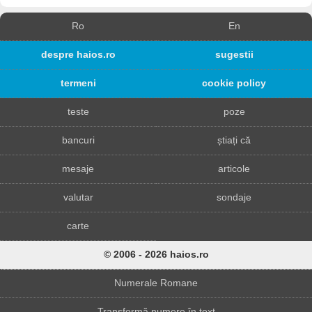
Ro
En
despre haios.ro
sugestii
termeni
cookie policy
teste
poze
bancuri
știați că
mesaje
articole
valutar
sondaje
carte
© 2006 - 2026 haios.ro
Numerale Romane
Transformă numere în text