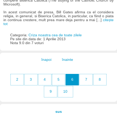
cumpere Biserica Catolica (The buying of the Catholic Church by
Microsoft).
In acest comunicat de presa, Bill Gates afirma ca el considera
religia, in general, si Biserica Catolica, in particular, ca fiind o piata
in continua crestere, mult prea mare deja pentru a mai [...]
citește
tot
Categoria:
Criza noastra cea de toate zilele
Pe site din data de: 1 Aprilie 2013
Nota 9.0 din 7 voturi
înapoi
înainte
2
3
4
5
6
7
8
9
10
sus