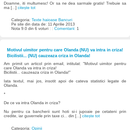
Doamne, iti multumesc! Or sa ne dea sarmale gratis! Trebuie sa
ma [...]
citește tot
Categoria:
Texte haioase Bancuri
Pe site din data de: 11 Aprilie 2013
Nota 9.0 din 6 voturi : :
Comentarii:
1
Motivul uimitor pentru care Olanda (NU) va intra in criza!
Bicilistii... (NU) cauzeaza criza in Olanda!
Am primit un articol prin email, intitulat: "Motivul uimitor pentru
care Olanda va intra in criza!
Bicilistii... cauzeaza criza in Olanda!"
Iata textul, mai jos, insotit apoi de cateva statistici legate de
Olanda.
*
De ce va intra Olanda in criza?
Nu pentru ca bancherii sunt hoti si-i jupoaie pe cetateni prin
credite, iar guvernele prin taxe ci... din [...]
citește tot
Categoria:
Opinii