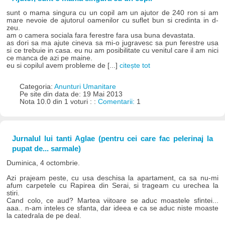
sunt o mama singura cu un copil am un ajutor de 240 ron si am
mare nevoie de ajutorul oamenilor cu suflet bun si credinta in d-
zeu.
am o camera sociala fara ferestre fara usa buna devastata.
as dori sa ma ajute cineva sa mi-o jugravesc sa pun ferestre usa
si ce trebuie in casa. eu nu am posibilitate cu venitul care il am nici
ce manca de azi pe maine.
eu si copilul avem probleme de [...]
citește tot
Categoria:
Anunturi Umanitare
Pe site din data de: 19 Mai 2013
Nota 10.0 din 1 voturi : :
Comentarii:
1
Jurnalul lui tanti Aglae (pentru cei care fac pelerinaj la
pupat de... sarmale)
Duminica, 4 octombrie.
Azi prajeam peste, cu usa deschisa la apartament, ca sa nu-mi
afum carpetele cu Rapirea din Serai, si trageam cu urechea la
stiri.
Cand colo, ce aud? Martea viitoare se aduc moastele sfintei...
aaa.. n-am inteles ce sfanta, dar ideea e ca se aduc niste moaste
la catedrala de pe deal.