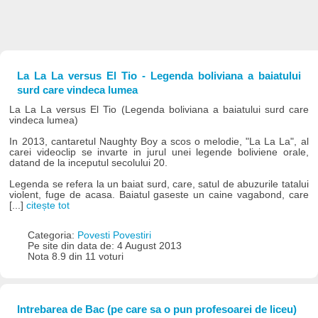
La La La versus El Tio - Legenda boliviana a baiatului
surd care vindeca lumea
La La La versus El Tio (Legenda boliviana a baiatului surd care
vindeca lumea)
In 2013, cantaretul Naughty Boy a scos o melodie, "La La La", al
carei videoclip se invarte in jurul unei legende boliviene orale,
datand de la inceputul secolului 20.
Legenda se refera la un baiat surd, care, satul de abuzurile tatalui
violent, fuge de acasa. Baiatul gaseste un caine vagabond, care
[...]
citește tot
Categoria:
Povesti Povestiri
Pe site din data de: 4 August 2013
Nota 8.9 din 11 voturi
Intrebarea de Bac (pe care sa o pun profesoarei de liceu)