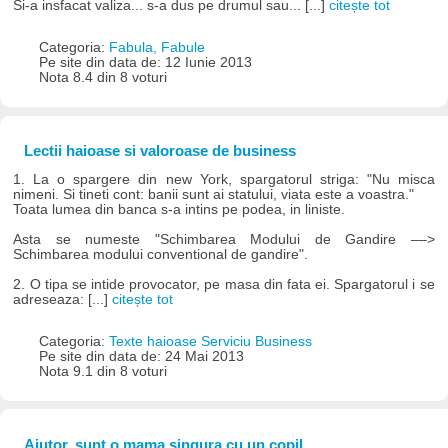
Si-a insfacat valiza... s-a dus pe drumul sau... [...]
citește tot
Categoria:
Fabula, Fabule
Pe site din data de: 12 Iunie 2013
Nota 8.4 din 8 voturi
Lectii haioase si valoroase de business
1. La o spargere din new York, spargatorul striga: "Nu misca
nimeni. Si tineti cont: banii sunt ai statului, viata este a voastra."
Toata lumea din banca s-a intins pe podea, in liniste.
Asta se numeste "Schimbarea Modului de Gandire ––>
Schimbarea modului conventional de gandire".
2. O tipa se intide provocator, pe masa din fata ei. Spargatorul i se
adreseaza: [...]
citește tot
Categoria:
Texte haioase Serviciu Business
Pe site din data de: 24 Mai 2013
Nota 9.1 din 8 voturi
Ajutor, sunt o mama singura cu un copil