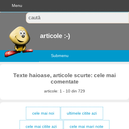
Menu
articole :-)
Submenu
Texte haioase, articole scurte: cele mai
comentate
articole: 1 - 10 din 729
cele mai noi
ultimele citite azi
cele mai citite azi
cele mai mari note