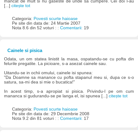
mancat de mult si nu gaseste de unde sa cumpere. Cei doi l-au
[...]
citește tot
Categoria:
Povesti scurte haioase
Pe site din data de: 24 Martie 2007
Nota 8.6 din 52 voturi : :
Comentarii:
19
Cainele si pisica
Odata, un om statea linistit la masa, ospatandu-se cu pofta din
felurile pregatite. La picioare, s-a asezat cainele sau.
Uitandu-se in ochii omului, cainele isi spunea:
"Da Doamne sa manance cu pofta stapanul meu si, dupa ce s-o
satura, sa-mi dea si mie o bucatica!"
In acest timp, s-a apropiat si pisica. Privindu-l pe om cum
mananca si gudurandu-se pe langa el, isi spunea [...]
citește tot
Categoria:
Povesti scurte haioase
Pe site din data de: 29 Decembrie 2008
Nota 9.2 din 81 voturi : :
Comentarii:
17