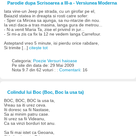
Parodie dupa Scrisoarea a III-a - Versiunea Moderna
Iata vine-un Jeep pe strada, cu un girofar pe el,
Baiazid statea in dreapta si rosti catre sofer:
- Sper ca Mircea sa ajunga, sa nu-ntarzie din nou.
Ia vezi daca-a tras masina, langa gura de metrou...
- N-a venit Maria Ta, zise el privind in jur...
- Si mi-a zis ca fix la 12 ne vedem langa Carrefour.
Asteptand vreo 5 minute, isi pierdu orice rabdare,
Si trimite [...]
citește tot
Categoria:
Poezie Versuri haioase
Pe site din data de: 29 Mai 2009
Nota 9.7 din 62 voturi : :
Comentarii:
16
Colindul lui Boc (Boc, Boc la usa ta)
BOC, BOC, BOC la usa ta,
Vreau sa iti urez ceva.
Iti doresc sa fii Nastase,
Sa ai minim patru case.
Iti urez sa fii Videanu,
Ca sa vinzi borduri tot anu.
Sa fii mai istet ca Geoana,