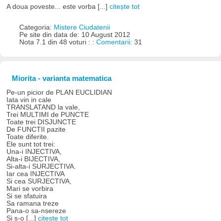
A doua poveste... este vorba [...]
citește tot
Categoria:
Mistere Ciudatenii
Pe site din data de: 10 August 2012
Nota 7.1 din 48 voturi : :
Comentarii:
31
Miorita - varianta matematica
Pe-un picior de PLAN EUCLIDIAN
Iata vin in cale
TRANSLATAND la vale,
Trei MULTIMI de PUNCTE
Toate trei DISJUNCTE
De FUNCTII pazite
Toate diferite.
Ele sunt tot trei:
Una-i INJECTIVA,
Alta-i BIJECTIVA,
Si-alta-i SURJECTIVA.
Iar cea INJECTIVA
Si cea SURJECTIVA,
Mari se vorbira
Si se sfatuira
Sa ramana treze
Pana-o sa-nsereze
Si s-o [...]
citește tot