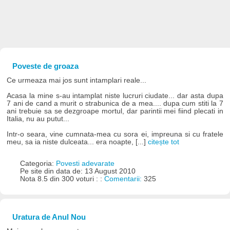
Poveste de groaza
Ce urmeaza mai jos sunt intamplari reale...
Acasa la mine s-au intamplat niste lucruri ciudate... dar asta dupa
7 ani de cand a murit o strabunica de a mea.... dupa cum stiti la 7
ani trebuie sa se dezgroape mortul, dar parintii mei fiind plecati in
Italia, nu au putut...
Intr-o seara, vine cumnata-mea cu sora ei, impreuna si cu fratele
meu, sa ia niste dulceata... era noapte, [...]
citește tot
Categoria:
Povesti adevarate
Pe site din data de: 13 August 2010
Nota 8.5 din 300 voturi : :
Comentarii:
325
Uratura de Anul Nou