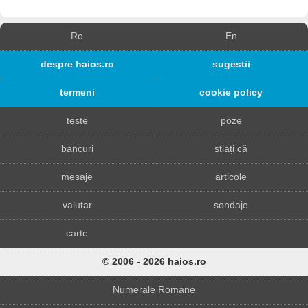
Ro
En
despre haios.ro
sugestii
termeni
cookie policy
teste
poze
bancuri
știați că
mesaje
articole
valutar
sondaje
carte
© 2006 - 2026 haios.ro
Numerale Romane