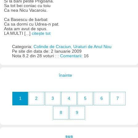
Si la bani peste Prigoana.
Sa tot bei coniac cu toiu
Ca nea Nicu Vacaroiu.
Ca Basescu de barbat
Ca sa dormi cu Udrea-n pat.
Asta am avut de spus.
LA MULTI [...]
citește tot
Categoria:
Colinde de Craciun, Uraturi de Anul Nou
Pe site din data de: 2 Ianuarie 2009
Nota 8.2 din 28 voturi : :
Comentarii:
16
înainte
1
2
3
4
5
6
7
8
9
sus