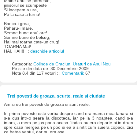
Maine anul se porneste,
jinisorul se scumpeste
Si incepem a ura,
Pe la case a turna!
Banca-i grea,
Paharu-i mare,
Semne bune anu' are!
Semne bune de belsug,
Hai mai toarna cate-un crug!
TOARNA MaI!
HAI, HAI!!! : :
deschide articolul
Categoria:
Colinde de Craciun, Uraturi de Anul Nou
Pe site din data de: 30 Decembrie 2009
Nota 8.4 din 117 voturi : :
Comentarii:
67
Trei povesti de groaza, scurte, reale si ciudate
Am si eu trei povesti de groaza si sunt reale.
In prima poveste este vorba despre cand era mama mea tanara si
s-a dus intr-o seara la discoteca, iar pe la 3 noaptea, cand s-a
intors, a mers pe jos pana acasa fiindca nu era departe si in drum
spre casa mergea pe un pod si ea a simtit cum suiera copacii, zici
ca batea vantul, dar nu era asa.