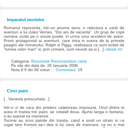
Imparatul mustelor
Romanul reprezinta, intr-un anume sens, o relectura a cartii de
aventuri a lui Jules Vernes, "Doi ani de vacanta". Un grup de copii
ramane izolat pe o insula pustie, in urma unui accident de avion.
Primii protagonisti ai aventurii, care intra in scena de la primele
paagini ale romanului, Ralph si Piggy, realizeaza ca sunt izolati de
"lumea celor mari" si, prin urmare, sunt nevoiti sa-si [...]
citește tot
Categoria:
Rezumate Recomandare carte
Pe site din data de: 26 Ianuarie 2006
Nota 8.9 din 66 voturi : :
Comentarii:
19
Cinci paini
[...Varianta prescurtata...]
Intr-o zi de vara doi prieteni calatoreau impreuna. Unul dintre ei
avea in traista trei paini, iar celalalt doua. Ajunsi langa o fantana,
s-au asezat sa manance.
Tocmai au scos painile din traista, cand a sosit un strain si i-a
rugat tare frumos sa-i dea si lui ceva de mancare, ca nu a mai