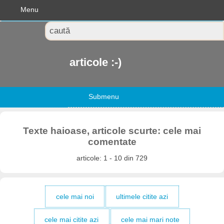
Menu
articole :-)
Submenu
Texte haioase, articole scurte: cele mai
comentate
articole: 1 - 10 din 729
cele mai noi
ultimele citite azi
cele mai citite azi
cele mai mari note