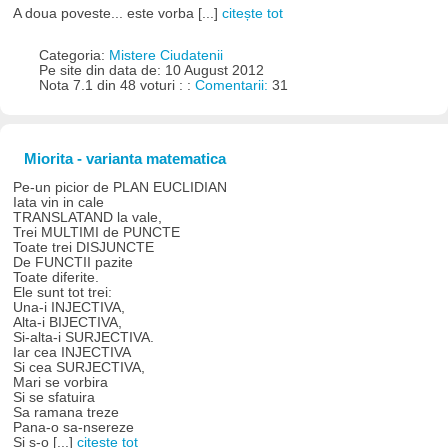
A doua poveste... este vorba [...]
citește tot
Categoria:
Mistere Ciudatenii
Pe site din data de: 10 August 2012
Nota 7.1 din 48 voturi : :
Comentarii:
31
Miorita - varianta matematica
Pe-un picior de PLAN EUCLIDIAN
Iata vin in cale
TRANSLATAND la vale,
Trei MULTIMI de PUNCTE
Toate trei DISJUNCTE
De FUNCTII pazite
Toate diferite.
Ele sunt tot trei:
Una-i INJECTIVA,
Alta-i BIJECTIVA,
Si-alta-i SURJECTIVA.
Iar cea INJECTIVA
Si cea SURJECTIVA,
Mari se vorbira
Si se sfatuira
Sa ramana treze
Pana-o sa-nsereze
Si s-o [...]
citește tot