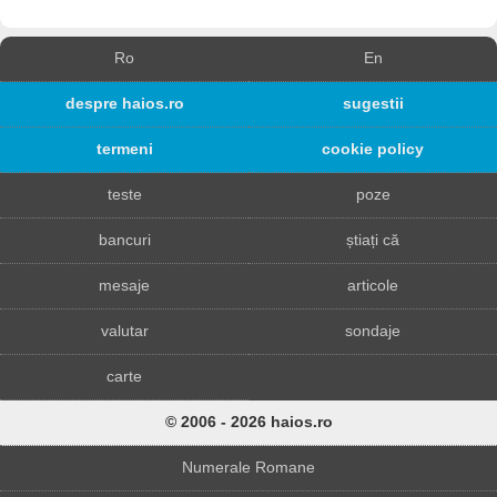
Ro
En
despre haios.ro
sugestii
termeni
cookie policy
teste
poze
bancuri
știați că
mesaje
articole
valutar
sondaje
carte
© 2006 - 2026 haios.ro
Numerale Romane