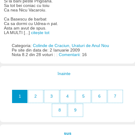
Si la bani peste Prigoana.
Sa tot bei coniac cu toiu
Ca nea Nicu Vacaroiu.
Ca Basescu de barbat
Ca sa dormi cu Udrea-n pat.
Asta am avut de spus.
LA MULTI [...]
citește tot
Categoria:
Colinde de Craciun, Uraturi de Anul Nou
Pe site din data de: 2 Ianuarie 2009
Nota 8.2 din 28 voturi : :
Comentarii:
16
înainte
1
2
3
4
5
6
7
8
9
sus