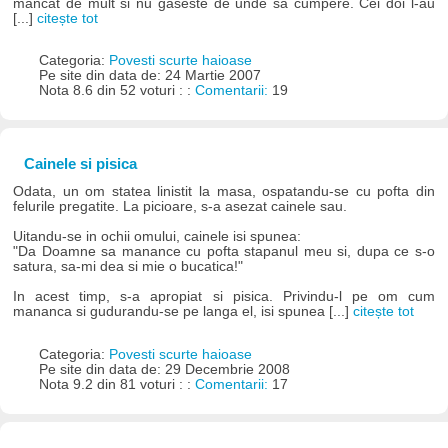
mancat de mult si nu gaseste de unde sa cumpere. Cei doi l-au
[...]
citește tot
Categoria:
Povesti scurte haioase
Pe site din data de: 24 Martie 2007
Nota 8.6 din 52 voturi : :
Comentarii:
19
Cainele si pisica
Odata, un om statea linistit la masa, ospatandu-se cu pofta din
felurile pregatite. La picioare, s-a asezat cainele sau.
Uitandu-se in ochii omului, cainele isi spunea:
"Da Doamne sa manance cu pofta stapanul meu si, dupa ce s-o
satura, sa-mi dea si mie o bucatica!"
In acest timp, s-a apropiat si pisica. Privindu-l pe om cum
mananca si gudurandu-se pe langa el, isi spunea [...]
citește tot
Categoria:
Povesti scurte haioase
Pe site din data de: 29 Decembrie 2008
Nota 9.2 din 81 voturi : :
Comentarii:
17