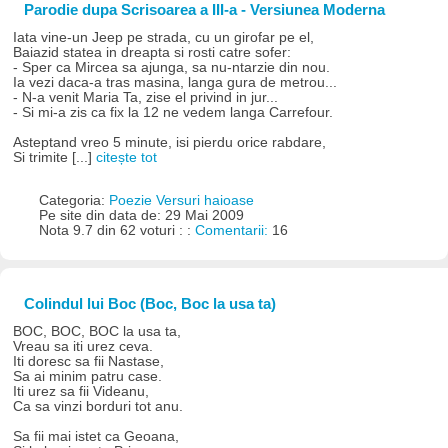
Parodie dupa Scrisoarea a III-a - Versiunea Moderna
Iata vine-un Jeep pe strada, cu un girofar pe el,
Baiazid statea in dreapta si rosti catre sofer:
- Sper ca Mircea sa ajunga, sa nu-ntarzie din nou.
Ia vezi daca-a tras masina, langa gura de metrou...
- N-a venit Maria Ta, zise el privind in jur...
- Si mi-a zis ca fix la 12 ne vedem langa Carrefour.
Asteptand vreo 5 minute, isi pierdu orice rabdare,
Si trimite [...]
citește tot
Categoria:
Poezie Versuri haioase
Pe site din data de: 29 Mai 2009
Nota 9.7 din 62 voturi : :
Comentarii:
16
Colindul lui Boc (Boc, Boc la usa ta)
BOC, BOC, BOC la usa ta,
Vreau sa iti urez ceva.
Iti doresc sa fii Nastase,
Sa ai minim patru case.
Iti urez sa fii Videanu,
Ca sa vinzi borduri tot anu.
Sa fii mai istet ca Geoana,