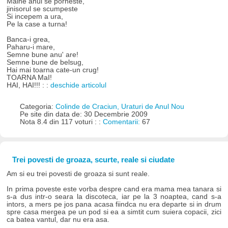
Maine anul se porneste,
jinisorul se scumpeste
Si incepem a ura,
Pe la case a turna!
Banca-i grea,
Paharu-i mare,
Semne bune anu' are!
Semne bune de belsug,
Hai mai toarna cate-un crug!
TOARNA MaI!
HAI, HAI!!! : :
deschide articolul
Categoria:
Colinde de Craciun, Uraturi de Anul Nou
Pe site din data de: 30 Decembrie 2009
Nota 8.4 din 117 voturi : :
Comentarii:
67
Trei povesti de groaza, scurte, reale si ciudate
Am si eu trei povesti de groaza si sunt reale.
In prima poveste este vorba despre cand era mama mea tanara si
s-a dus intr-o seara la discoteca, iar pe la 3 noaptea, cand s-a
intors, a mers pe jos pana acasa fiindca nu era departe si in drum
spre casa mergea pe un pod si ea a simtit cum suiera copacii, zici
ca batea vantul, dar nu era asa.