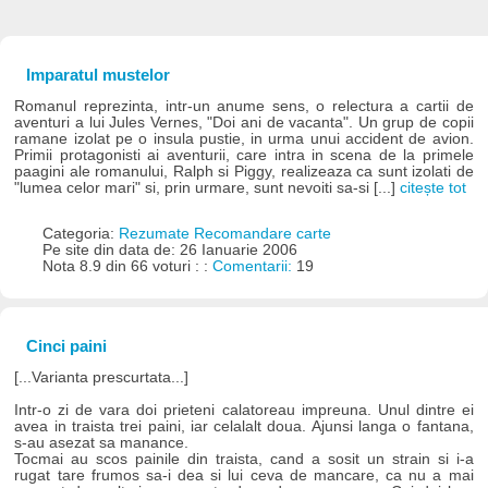
Imparatul mustelor
Romanul reprezinta, intr-un anume sens, o relectura a cartii de
aventuri a lui Jules Vernes, "Doi ani de vacanta". Un grup de copii
ramane izolat pe o insula pustie, in urma unui accident de avion.
Primii protagonisti ai aventurii, care intra in scena de la primele
paagini ale romanului, Ralph si Piggy, realizeaza ca sunt izolati de
"lumea celor mari" si, prin urmare, sunt nevoiti sa-si [...]
citește tot
Categoria:
Rezumate Recomandare carte
Pe site din data de: 26 Ianuarie 2006
Nota 8.9 din 66 voturi : :
Comentarii:
19
Cinci paini
[...Varianta prescurtata...]
Intr-o zi de vara doi prieteni calatoreau impreuna. Unul dintre ei
avea in traista trei paini, iar celalalt doua. Ajunsi langa o fantana,
s-au asezat sa manance.
Tocmai au scos painile din traista, cand a sosit un strain si i-a
rugat tare frumos sa-i dea si lui ceva de mancare, ca nu a mai