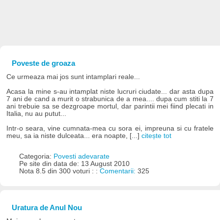
Poveste de groaza
Ce urmeaza mai jos sunt intamplari reale...
Acasa la mine s-au intamplat niste lucruri ciudate... dar asta dupa
7 ani de cand a murit o strabunica de a mea.... dupa cum stiti la 7
ani trebuie sa se dezgroape mortul, dar parintii mei fiind plecati in
Italia, nu au putut...
Intr-o seara, vine cumnata-mea cu sora ei, impreuna si cu fratele
meu, sa ia niste dulceata... era noapte, [...]
citește tot
Categoria:
Povesti adevarate
Pe site din data de: 13 August 2010
Nota 8.5 din 300 voturi : :
Comentarii:
325
Uratura de Anul Nou