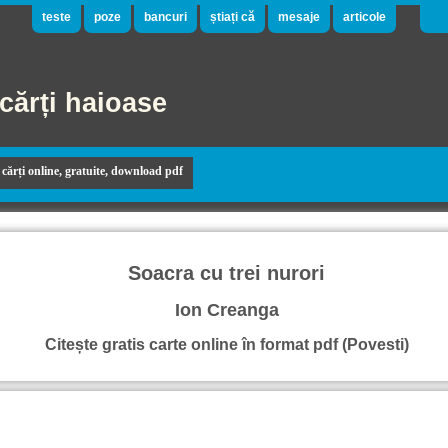
teste
poze
bancuri
știați că
mesaje
articole
cărți haioase
cărți online, gratuite, download pdf
Soacra cu trei nurori
Ion Creanga
Citește gratis carte online în format pdf (Povesti)