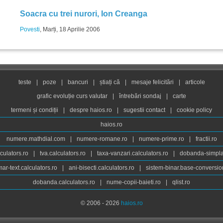
Soacra cu trei nurori, Ion Creanga
Povesti
, Marți, 18 Aprilie 2006
teste
|
poze
|
bancuri
|
știați că
|
mesaje felicitări
|
articole
grafic evoluție curs valutar
|
întrebări sondaj
|
carte
termeni și condiții
|
despre haios.ro
|
sugestii contact
|
cookie policy
haios.ro
numere.mathdial.com
|
numere-romane.ro
|
numere-prime.ro
|
fractii.ro
culators.ro
|
tva.calculators.ro
|
taxa-vanzari.calculators.ro
|
dobanda-simpla.
ar-text.calculators.ro
|
ani-bisecti.calculators.ro
|
sistem-binar.base-conversio
dobanda.calculators.ro
|
nume-copii-baieti.ro
|
qlist.ro
© 2006 - 2026
haios.ro