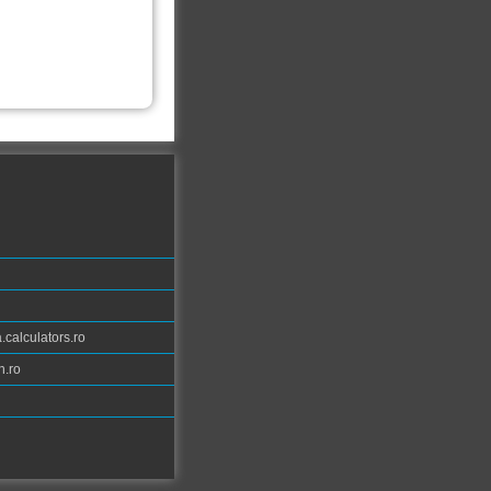
calculators.ro
n.ro