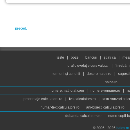
preced.
teste
|
poze
|
bancuri
|
știați că
|
mesaj
grafic evoluție curs valutar
|
întrebări
termeni și condiții
|
despre haios.ro
|
sugesti
haios.ro
numere.mathdial.com
|
numere-romane.ro
|
n
procentaje.calculators.ro
|
tva.calculators.ro
|
taxa-vanzari.calc
numar-text.calculators.ro
|
ani-bisecti.calculators.ro
|
dobanda.calculators.ro
|
nume-copii-ba
© 2006 - 2026
haios.ro