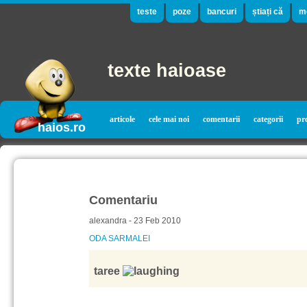
teste
poze
bancuri
știați că
m
texte haioase
articole
cele mai noi
comentarii
categorii
pr
haios.ro
Comentariu
alexandra - 23 Feb 2010
ODA SARMALEI
taree