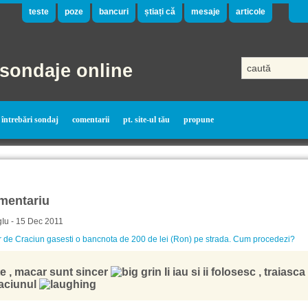
teste
poze
bancuri
știați că
mesaje
articole
sondaje online
întrebări sondaj
comentarii
pt. site-ul tău
propune
mentariu
Iu - 15 Dec 2011
 de Craciun gasesti o bancnota de 200 de lei (Ron) pe strada. Cum procedezi?
te , macar sunt sincer
Ii iau si ii folosesc , traiasca
aciunul