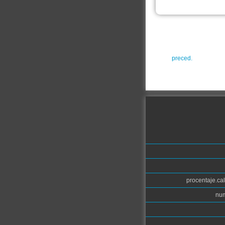
preced.
procentaje.cal
num