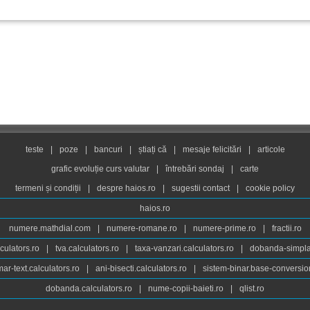
teste
|
poze
|
bancuri
|
știați că
|
mesaje felicitări
|
articole
grafic evoluție curs valutar
|
întrebări sondaj
|
carte
termeni și condiții
|
despre haios.ro
|
sugestii contact
|
cookie policy
haios.ro
numere.mathdial.com
|
numere-romane.ro
|
numere-prime.ro
|
fractii.ro
culators.ro
|
tva.calculators.ro
|
taxa-vanzari.calculators.ro
|
dobanda-simpla.
ar-text.calculators.ro
|
ani-bisecti.calculators.ro
|
sistem-binar.base-conversio
dobanda.calculators.ro
|
nume-copii-baieti.ro
|
qlist.ro