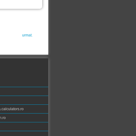
urmat.
calculators.ro
n.ro