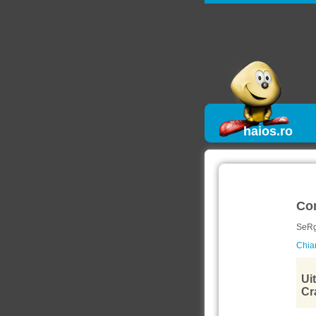
haios.ro
Co
SeRg
Chiar
Ui
Cr