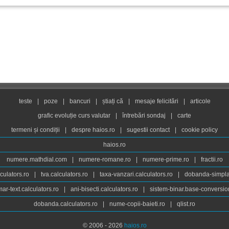
teste
|
poze
|
bancuri
|
știați că
|
mesaje felicitări
|
articole
grafic evoluție curs valutar
|
întrebări sondaj
|
carte
termeni și condiții
|
despre haios.ro
|
sugestii contact
|
cookie policy
haios.ro
numere.mathdial.com
|
numere-romane.ro
|
numere-prime.ro
|
fractii.ro
culators.ro
|
tva.calculators.ro
|
taxa-vanzari.calculators.ro
|
dobanda-simpla.
ar-text.calculators.ro
|
ani-bisecti.calculators.ro
|
sistem-binar.base-conversio
dobanda.calculators.ro
|
nume-copii-baieti.ro
|
qlist.ro
© 2006 - 2026
haios.ro