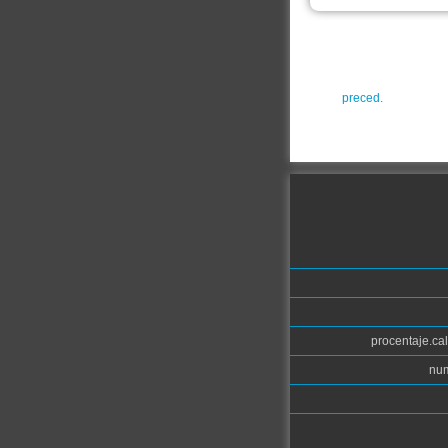
preced.
procentaje.cal
num