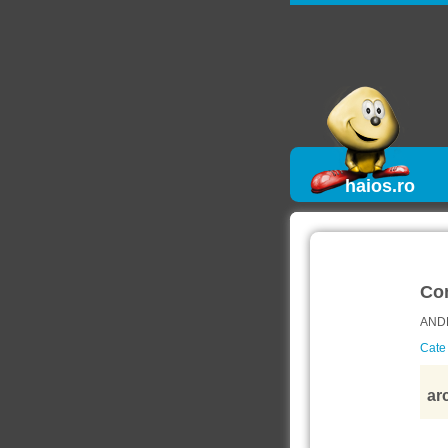
haios.ro
Co
ANDR
Cate 
arc