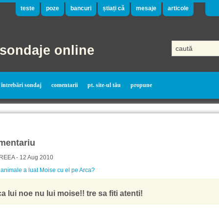
teste
poze
bancuri
știați că
mesaje
articole
sondaje online
întrebări sondaj
comentarii
pt. site-ul tău
propune
mentariu
EEA - 12 Aug 2010
animale a luat Moise cu el pe Arca?
a lui noe nu lui moise!! tre sa fiti atenti!