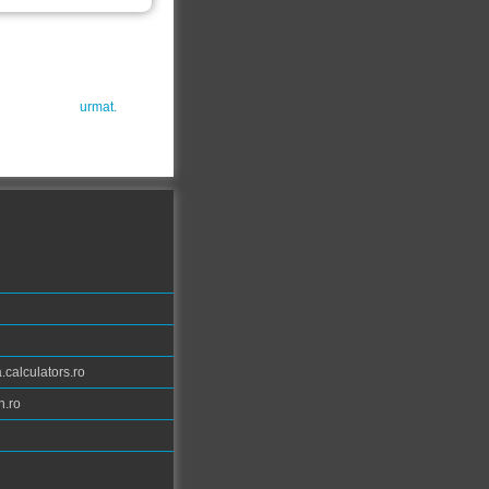
urmat.
calculators.ro
n.ro