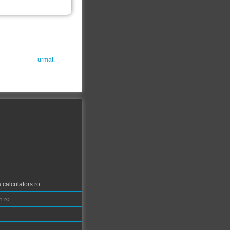
urmat.
calculators.ro
n.ro