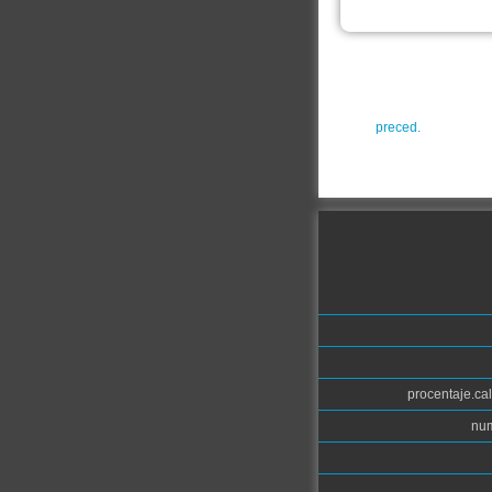
preced.
procentaje.cal
num