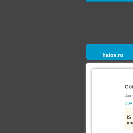
haios.ro
Co
dan 
ODA
IS
im