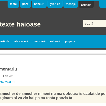
teste
poze
bancuri
știați că
mesaje
articole
texte haioase
articole
cele mai noi
comentarii
categorii
propune
mentariu
- 6 Feb 2010
 SARMALEI
 smecher de smecher nimeni nu ma doboara is cautat de pol
aginara si va zic hai pa cu toata poezia ta.