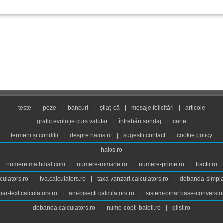
teste
|
poze
|
bancuri
|
știați că
|
mesaje felicitări
|
articole
grafic evoluție curs valutar
|
întrebări sondaj
|
carte
termeni și condiții
|
despre haios.ro
|
sugestii contact
|
cookie policy
haios.ro
numere.mathdial.com
|
numere-romane.ro
|
numere-prime.ro
|
fractii.ro
culators.ro
|
tva.calculators.ro
|
taxa-vanzari.calculators.ro
|
dobanda-simpla.
ar-text.calculators.ro
|
ani-bisecti.calculators.ro
|
sistem-binar.base-conversio
dobanda.calculators.ro
|
nume-copii-baieti.ro
|
qlist.ro