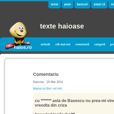
teste
poze
bancuri
știați că
m
texte haioase
articole
cele mai noi
comentarii
categorii
pr
haios.ro
Comentariu
Narcisa - 16 Mai 2011
Mama lui Boc cel mic
cu ******* asta de Basescu nu prea-mi vin
vreodta din criza