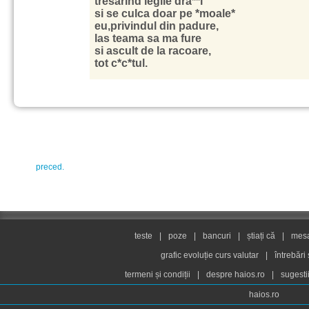
tresarind legile dra**l
si se culca doar pe *moale*
eu,privindul din padure,
las teama sa ma fure
si ascult de la racoare,
tot c*c*tul.
preced.
teste
|
poze
|
bancuri
|
știați că
|
mesaj
grafic evoluție curs valutar
|
întrebări
termeni și condiții
|
despre haios.ro
|
sugesti
haios.ro