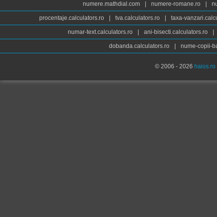
numere.mathdial.com
|
numere-romane.ro
|
n
procentaje.calculators.ro
|
tva.calculators.ro
|
taxa-vanzari.calc
numar-text.calculators.ro
|
ani-bisecti.calculators.ro
|
dobanda.calculators.ro
|
nume-copii-ba
© 2006 - 2026
haios.ro