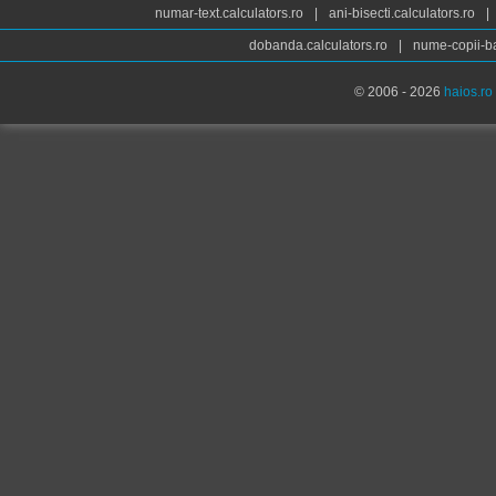
numar-text.calculators.ro
|
ani-bisecti.calculators.ro
|
dobanda.calculators.ro
|
nume-copii-ba
© 2006 - 2026
haios.ro