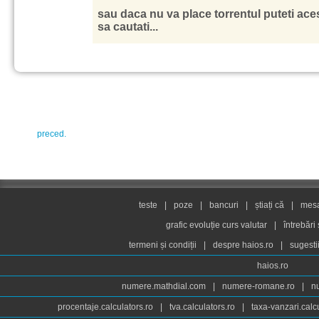
sau daca nu va place torrentul puteti a
sa cautati...
preced.
teste
|
poze
|
bancuri
|
știați că
|
mesaj
grafic evoluție curs valutar
|
întrebări
termeni și condiții
|
despre haios.ro
|
sugesti
haios.ro
numere.mathdial.com
|
numere-romane.ro
|
n
procentaje.calculators.ro
|
tva.calculators.ro
|
taxa-vanzari.calc