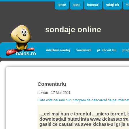
teste
poze
bancuri
știați că
m
sondaje online
întrebări sondaj
comentarii
pt. site-ul tău
pro
haios.ro
Comentariu
razvan - 17 Mar 2011
Care este cel mai bun program de descarcat de pe Interne
....cel mai bun e torentul ....micro torrent, 
downloadati puteti inta www.kickasstorr
gasiti ce cautati va avea kickass-ul grija sa