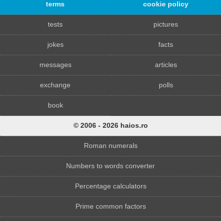
terms
cookie policy
tests
pictures
jokes
facts
messages
articles
exchange
polls
book
© 2006 - 2026 haios.ro
Roman numerals
Numbers to words converter
Percentage calculators
Prime common factors