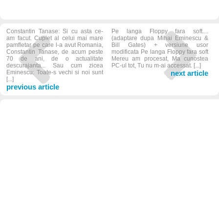
Constantin Tanase: Si cu asta ce-
Pe langa Floppy fara soft....
am facut. Cuplet al celui mai mare
(adaptare dupa Mihai Eminescu &
pamfletar pe care l-a avut Romania,
Bill Gates) + versiune usor
Constantin Tanase, de acum peste
modificata Pe langa Floppy fara soft
70 de ani, de o actualitate
Mereu am procesat, Ma cunostea
descurajanta... Sau cum zicea
PC-ul tot, Tu nu m-ai accessat. [...]
Eminescu: Toate-s vechi si noi sunt
next article
[...]
previous article