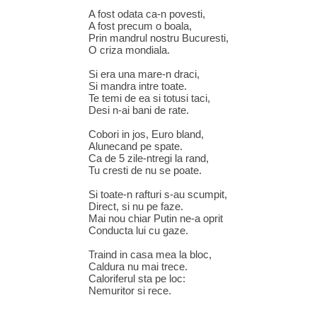
A fost odata ca-n povesti,
A fost precum o boala,
Prin mandrul nostru Bucuresti,
O criza mondiala.
Si era una mare-n draci,
Si mandra intre toate.
Te temi de ea si totusi taci,
Desi n-ai bani de rate.
Cobori in jos, Euro bland,
Alunecand pe spate.
Ca de 5 zile-ntregi la rand,
Tu cresti de nu se poate.
Si toate-n rafturi s-au scumpit,
Direct, si nu pe faze.
Mai nou chiar Putin ne-a oprit
Conducta lui cu gaze.
Traind in casa mea la bloc,
Caldura nu mai trece.
Caloriferul sta pe loc:
Nemuritor si rece.