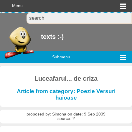
Menu
texts :-)
Submenu
Luceafarul... de criza
Article from category: Poezie Versuri
haioase
proposed by: Simona on date: 9 Sep 2009
source: ?