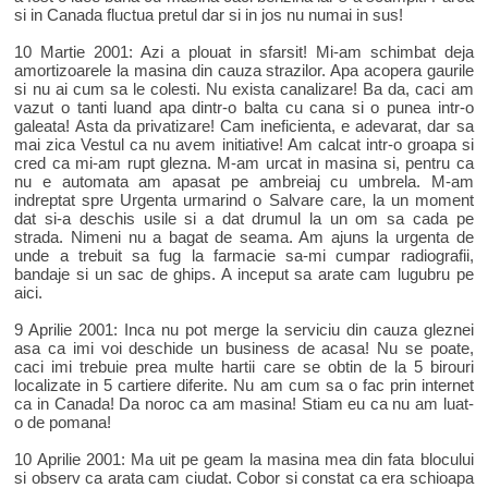
si in Canada fluctua pretul dar si in jos nu numai in sus!
10 Martie 2001: Azi a plouat in sfarsit! Mi-am schimbat deja
amortizoarele la masina din cauza strazilor. Apa acopera gaurile
si nu ai cum sa le colesti. Nu exista canalizare! Ba da, caci am
vazut o tanti luand apa dintr-o balta cu cana si o punea intr-o
galeata! Asta da privatizare! Cam ineficienta, e adevarat, dar sa
mai zica Vestul ca nu avem initiative! Am calcat intr-o groapa si
cred ca mi-am rupt glezna. M-am urcat in masina si, pentru ca
nu e automata am apasat pe ambreiaj cu umbrela. M-am
indreptat spre Urgenta urmarind o Salvare care, la un moment
dat si-a deschis usile si a dat drumul la un om sa cada pe
strada. Nimeni nu a bagat de seama. Am ajuns la urgenta de
unde a trebuit sa fug la farmacie sa-mi cumpar radiografii,
bandaje si un sac de ghips. A inceput sa arate cam lugubru pe
aici.
9 Aprilie 2001: Inca nu pot merge la serviciu din cauza gleznei
asa ca imi voi deschide un business de acasa! Nu se poate,
caci imi trebuie prea multe hartii care se obtin de la 5 birouri
localizate in 5 cartiere diferite. Nu am cum sa o fac prin internet
ca in Canada! Da noroc ca am masina! Stiam eu ca nu am luat-
o de pomana!
10 Aprilie 2001: Ma uit pe geam la masina mea din fata blocului
si observ ca arata cam ciudat. Cobor si constat ca era schioapa