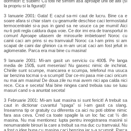
dormitor! E sublim! Cu totii ne simtim asa aproape unii de altii (si
la propriu si la figurat)!
3 Ianuarie 2001: Gata! E cazul sa-mi caut de lucru. Bine ca e
soare afara si chiar stam cu geamurile deschise caci termostatul
termocentralei si-a pus in gand sa ne usuce ca pe mumii! Aici
nu-ti poti regla caldura dupa voie. Ce dor imi era de transportul in
comun! Aproape uitasem de mirosurile imbietoare! Noroc cu
cainii caci am prins si eu tramvaiul! Noroc ca l-am prins si am
scapat de caini dar ghinion ca m-am urcat caci am fost jefuit in
aglomeratie. Parca era mai bine cu masina!
9 Ianuarie 2001: Mi-am gasit un serviciu cu 400$. Pe langa
media de 150$, sunt meserias! Nu gasesc nimic de inchiriat.
Chiriile sunt scumpe, mancarea e scumpa, telefonul ma usuca
iar benzina tocmai s-a scumpit! Dar ce-mi pasa mie caci oricum
nu mai am masina! De doua zile nu mai avem nici apa calda nici
rece. Cica e seceta! Mai bine ningea cand trebuia sau se luau
masuri cand s-a anuntat seceta!
3 Februarie 2001: Mi-am luat masina si sunt fericit! A trebuit sa
caut in dictionar cuvantul "spaga" si l-am gasit ca slang.
Inseamna tip or gratuity cu diferenta ca aici nu poti obtine nimic
fara asa ceva. Cred ca toate spagile la un loc fac cat ½ din
masina. Nu mai mentionez lupta pentru inregistrarea masinii si
nenumaratele birouri la care a trebuit sa ma duc cu tramvaiul. Nu
a fost o idee buna cu masina caci benzina iar s-a scumpit. Parca