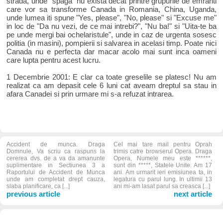
strada, unde "spaga" nu exista decat printre grupurile de emranti
care vor sa transforme Canada in Romania, China, Uganda,
unde lumea iti spune "Yes, please", "No, please" si "Excuse me"
in loc de "Da nu vezi, de ce mai intrebi?", "Nu ba!" si "Uita-te ba
pe unde mergi bai ochelaristule", unde in caz de urgenta sosesc
politia (in masini), pompierii si salvarea in acelasi timp. Poate nici
Canada nu e perfecta dar macar acolo mai sunt inca oameni
care lupta pentru acest lucru.
1 Decembrie 2001: E clar ca toate greselile se platesc! Nu am
realizat ca am depasit cele 6 luni cat aveam dreptul sa stau in
afara Canadei si prin urmare mi s-a refuzat intrarea.
Accident de munca. Draga
Cel mai tare mail pentru Oprah
Domnule, Va scriu ca raspuns la
trimis catre browserul Opera. Draga
cererea dvs. de a va da amanunte
Opera, Numele meu este ******,
suplimentare in Sectiunea 3 a
sunt din *****, Statele Unite. Am 17
Raportului de Accident de Munca
ani. Am urmarit ieri emisiunea ta, in
unde am completat drept cauza,
legatura cu parul lung. In ultimii 13
slaba planificare, ca [...]
ani mi-am lasat parul sa creasca [...]
previous article
next article