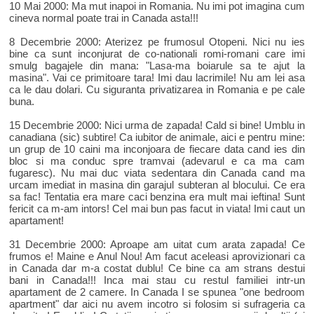
10 Mai 2000: Ma mut inapoi in Romania. Nu imi pot imagina cum
cineva normal poate trai in Canada asta!!!
8 Decembrie 2000: Aterizez pe frumosul Otopeni. Nici nu ies
bine ca sunt inconjurat de co-nationali romi-romani care imi
smulg bagajele din mana: "Lasa-ma boiarule sa te ajut la
masina". Vai ce primitoare tara! Imi dau lacrimile! Nu am lei asa
ca le dau dolari. Cu siguranta privatizarea in Romania e pe cale
buna.
15 Decembrie 2000: Nici urma de zapada! Cald si bine! Umblu in
canadiana (sic) subtire! Ca iubitor de animale, aici e pentru mine:
un grup de 10 caini ma inconjoara de fiecare data cand ies din
bloc si ma conduc spre tramvai (adevarul e ca ma cam
fugaresc). Nu mai duc viata sedentara din Canada cand ma
urcam imediat in masina din garajul subteran al blocului. Ce era
sa fac! Tentatia era mare caci benzina era mult mai ieftina! Sunt
fericit ca m-am intors! Cel mai bun pas facut in viata! Imi caut un
apartament!
31 Decembrie 2000: Aproape am uitat cum arata zapada! Ce
frumos e! Maine e Anul Nou! Am facut aceleasi aprovizionari ca
in Canada dar m-a costat dublu! Ce bine ca am strans destui
bani in Canada!!! Inca mai stau cu restul familiei intr-un
apartament de 2 camere. In Canada I se spunea "one bedroom
apartment" dar aici nu avem incotro si folosim si sufrageria ca