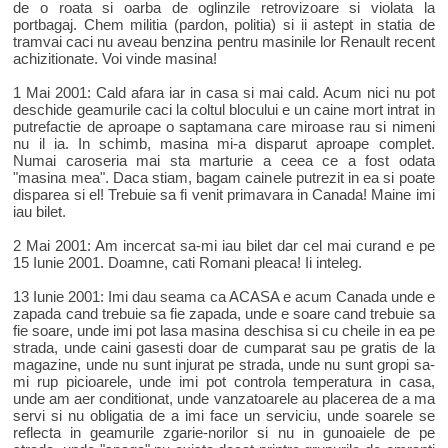
de o roata si oarba de oglinzile retrovizoare si violata la
portbagaj. Chem militia (pardon, politia) si ii astept in statia de
tramvai caci nu aveau benzina pentru masinile lor Renault recent
achizitionate. Voi vinde masina!
1 Mai 2001: Cald afara iar in casa si mai cald. Acum nici nu pot
deschide geamurile caci la coltul blocului e un caine mort intrat in
putrefactie de aproape o saptamana care miroase rau si nimeni
nu il ia. In schimb, masina mi-a disparut aproape complet.
Numai caroseria mai sta marturie a ceea ce a fost odata
"masina mea". Daca stiam, bagam cainele putrezit in ea si poate
disparea si el! Trebuie sa fi venit primavara in Canada! Maine imi
iau bilet.
2 Mai 2001: Am incercat sa-mi iau bilet dar cel mai curand e pe
15 Iunie 2001. Doamne, cati Romani pleaca! Ii inteleg.
13 Iunie 2001: Imi dau seama ca ACASA e acum Canada unde e
zapada cand trebuie sa fie zapada, unde e soare cand trebuie sa
fie soare, unde imi pot lasa masina deschisa si cu cheile in ea pe
strada, unde caini gasesti doar de cumparat sau pe gratis de la
magazine, unde nu sunt injurat pe strada, unde nu sunt gropi sa-
mi rup picioarele, unde imi pot controla temperatura in casa,
unde am aer conditionat, unde vanzatoarele au placerea de a ma
servi si nu obligatia de a imi face un serviciu, unde soarele se
reflecta in geamurile zgarie-norilor si nu in gunoaiele de pe