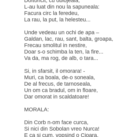
Doftoricit, cu oblojeala,
L-au luat din nou la sapuneala:
Facura circ la feredeu,
La rau, la put, la helesteu...
Unde vedeau un ochi de apa –
Galdan, lac, rau, sant, balta, groapa,
Frecau smolitul in nestire,
Doar s-o schimba la ten, la fire...
Va da, ma rog, de alb, o tara...
Si, in sfarsit, il omorara! -
Muri, ca boala, de-o soneala,
De al frecus, de tarnoseala,
Un om ca bradul, om in floare,
Dar omorat in scaldatoare!
MORALA:
Din Corb n-om face curca,
Si nici din Sobolan vreo Nurca!
E ca si cum, vopsind o Cioara,