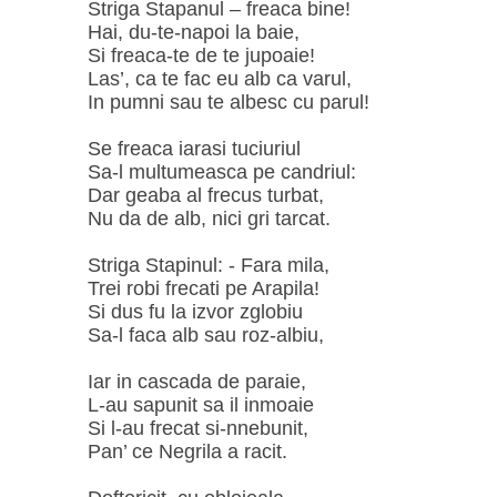
Striga Stapanul – freaca bine!
Hai, du-te-napoi la baie,
Si freaca-te de te jupoaie!
Las’, ca te fac eu alb ca varul,
In pumni sau te albesc cu parul!
Se freaca iarasi tuciuriul
Sa-l multumeasca pe candriul:
Dar geaba al frecus turbat,
Nu da de alb, nici gri tarcat.
Striga Stapinul: - Fara mila,
Trei robi frecati pe Arapila!
Si dus fu la izvor zglobiu
Sa-l faca alb sau roz-albiu,
Iar in cascada de paraie,
L-au sapunit sa il inmoaie
Si l-au frecat si-nnebunit,
Pan’ ce Negrila a racit.