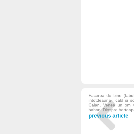
Facerea de bine (fabu
intotdeauna-i cald si 
Calan, Venea un om vo
baban. Dinspre hartoape
previous article