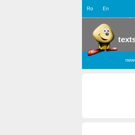
Ro
En
texts
new