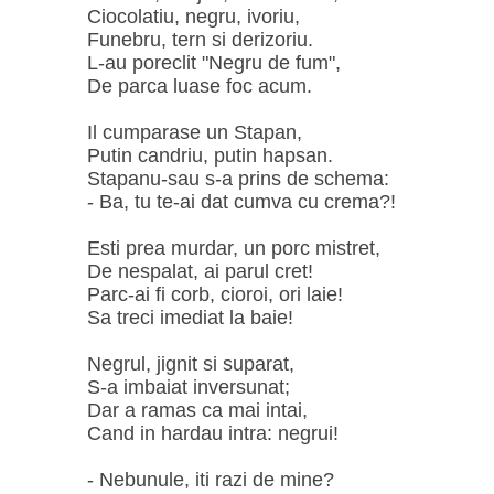
Ciocolatiu, negru, ivoriu,
Funebru, tern si derizoriu.
L-au poreclit "Negru de fum",
De parca luase foc acum.
Il cumparase un Stapan,
Putin candriu, putin hapsan.
Stapanu-sau s-a prins de schema:
- Ba, tu te-ai dat cumva cu crema?!
Esti prea murdar, un porc mistret,
De nespalat, ai parul cret!
Parc-ai fi corb, cioroi, ori laie!
Sa treci imediat la baie!
Negrul, jignit si suparat,
S-a imbaiat inversunat;
Dar a ramas ca mai intai,
Cand in hardau intra: negrui!
- Nebunule, iti razi de mine?