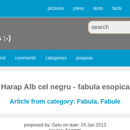
pictures
jokes
tests
facts
 :-)
est
comments
categories
propose
Harap Alb cel negru - fabula esopica
Article from category: Fabula, Fabule
proposed by: Gelu on date: 24 Jan 2013