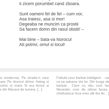
Ii zicem porumbel cand zboara.
Sunt oameni fel de fel – cum vor,
Asa traiesc, asa si mor!
Degeaba ne muncim ca prostii
Sa facem domn din rasul obstii! –
Mai bine – bata-va Norocul
Ati potrivi, omul si locul!
la moderna). Pe strada-n care
Fabula unui barbat inteligent... ca
soare Pe drumul dintre Hateg si
ca sa salveze doi lei. Din lunga d
inic si mare Si era ferice si
barbat... Care nu stiu cum fac
 din Maceul de lumina, [...]
Nevestei, cum de obicei facea.
cheltuiasca Inca vreo alti doi lei... [