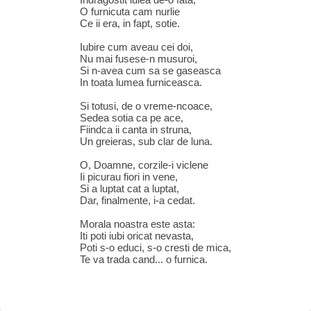
O furnicuta cam nurlie
Ce ii era, in fapt, sotie.
Iubire cum aveau cei doi,
Nu mai fusese-n musuroi,
Si n-avea cum sa se gaseasca
In toata lumea furniceasca.
Si totusi, de o vreme-ncoace,
Sedea sotia ca pe ace,
Fiindca ii canta in struna,
Un greieras, sub clar de luna.
O, Doamne, corzile-i viclene
Ii picurau fiori in vene,
Si a luptat cat a luptat,
Dar, finalmente, i-a cedat.
Morala noastra este asta:
Iti poti iubi oricat nevasta,
Poti s-o educi, s-o cresti de mica,
Te va trada cand... o furnica.