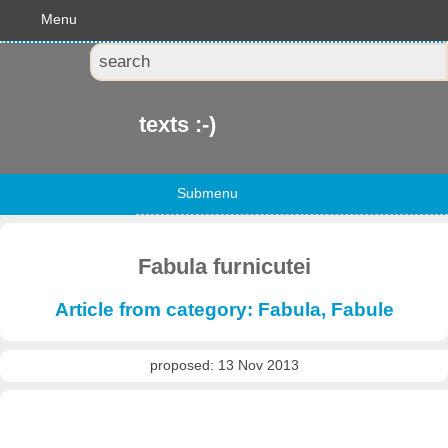
Menu
texts :-)
Submenu
Fabula furnicutei
Article from category: Fabula, Fabule
proposed: 13 Nov 2013