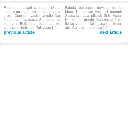
Fabula bunastarii conjugale (Sotul
Fabula batranului dovleac de la
ideal e-un bou!). Intr-un sat, o vaca
birou. Un bostan vechi si rumenit
grasa, Cum sunt vacile, tampite, Dar
Statea la masa, plictisit, Si isi zicea:
frumoasa si laptoasa, S-a gandit sa
Nimic n-as pierde, Ce bine-ar fi sa
se marite. Boii, de la mic la mare, Au
fiu iar verde. - Ce naspa-i in birou,
venit cu tot belsugul, Toti voiau [...]
aici, Ca n-ai de unde sa [...]
previous article
next article