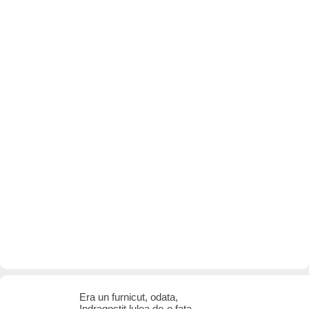
Era un furnicut, odata,
Indragostit lulea de-o fata,