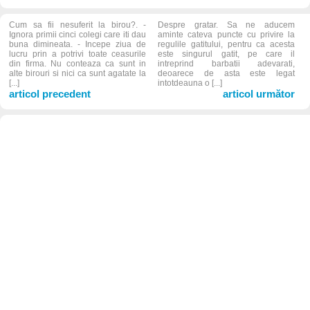
Cum sa fii nesuferit la birou?. -
Despre gratar. Sa ne aducem
Ignora primii cinci colegi care iti dau
aminte cateva puncte cu privire la
buna dimineata. - Incepe ziua de
regulile gatitului, pentru ca acesta
lucru prin a potrivi toate ceasurile
este singurul gatit, pe care il
din firma. Nu conteaza ca sunt in
intreprind barbatii adevarati,
alte birouri si nici ca sunt agatate la
deoarece de asta este legat
[...]
intotdeauna o [...]
articol precedent
articol următor