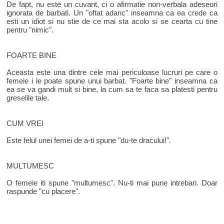
De fapt, nu este un cuvant, ci o afirmatie non-verbala adeseori
ignorata de barbati. Un "oftat adanc" inseamna ca ea crede ca
esti un idiot si nu stie de ce mai sta acolo si se cearta cu tine
pentru "nimic".
FOARTE BINE
Aceasta este una dintre cele mai periculoase lucruri pe care o
femeie i le poate spune unui barbat. "Foarte bine" inseamna ca
ea se va gandi mult si bine, la cum sa te faca sa platesti pentru
greselile tale.
CUM VREI
Este felul unei femei de a-ti spune "du-te dracului!".
MULTUMESC
O femeie iti spune "multumesc". Nu-ti mai pune intrebari. Doar
raspunde "cu placere".