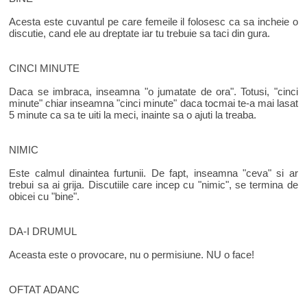
Acesta este cuvantul pe care femeile il folosesc ca sa incheie o
discutie, cand ele au dreptate iar tu trebuie sa taci din gura.
CINCI MINUTE
Daca se imbraca, inseamna "o jumatate de ora". Totusi, "cinci
minute" chiar inseamna "cinci minute" daca tocmai te-a mai lasat
5 minute ca sa te uiti la meci, inainte sa o ajuti la treaba.
NIMIC
Este calmul dinaintea furtunii. De fapt, inseamna "ceva" si ar
trebui sa ai grija. Discutiile care incep cu "nimic", se termina de
obicei cu "bine".
DA-I DRUMUL
Aceasta este o provocare, nu o permisiune. NU o face!
OFTAT ADANC