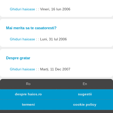
Ghiduri haioase
: : Vineri, 16 Iun 2006
Mai merita sa te casatoresti?
Ghiduri haioase
: : Luni, 31 Iul 2006
Despre gratar
Ghiduri haioase
: : Marți, 11 Dec 2007
Ro
En
despre haios.ro
sugestii
termeni
cookie policy