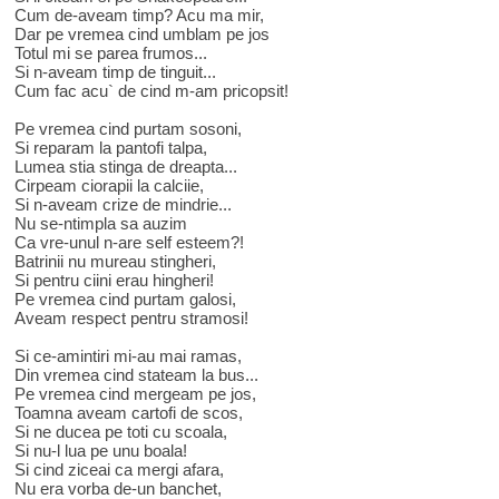
Cum de-aveam timp? Acu ma mir,
Dar pe vremea cind umblam pe jos
Totul mi se parea frumos...
Si n-aveam timp de tinguit...
Cum fac acu` de cind m-am pricopsit!
Pe vremea cind purtam sosoni,
Si reparam la pantofi talpa,
Lumea stia stinga de dreapta...
Cirpeam ciorapii la calciie,
Si n-aveam crize de mindrie...
Nu se-ntimpla sa auzim
Ca vre-unul n-are self esteem?!
Batrinii nu mureau stingheri,
Si pentru ciini erau hingheri!
Pe vremea cind purtam galosi,
Aveam respect pentru stramosi!
Si ce-amintiri mi-au mai ramas,
Din vremea cind stateam la bus...
Pe vremea cind mergeam pe jos,
Toamna aveam cartofi de scos,
Si ne ducea pe toti cu scoala,
Si nu-l lua pe unu boala!
Si cind ziceai ca mergi afara,
Nu era vorba de-un banchet,