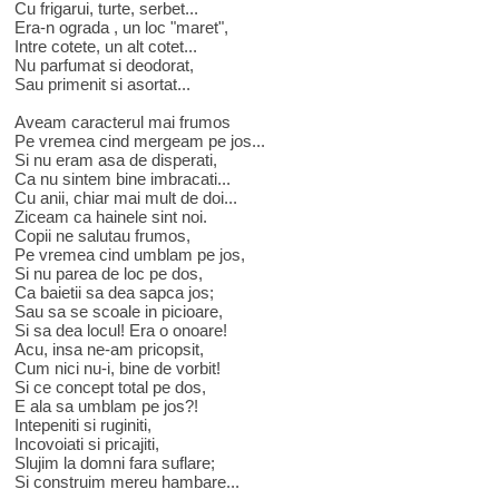
Cu frigarui, turte, serbet...
Era-n ograda , un loc "maret",
Intre cotete, un alt cotet...
Nu parfumat si deodorat,
Sau primenit si asortat...
Aveam caracterul mai frumos
Pe vremea cind mergeam pe jos...
Si nu eram asa de disperati,
Ca nu sintem bine imbracati...
Cu anii, chiar mai mult de doi...
Ziceam ca hainele sint noi.
Copii ne salutau frumos,
Pe vremea cind umblam pe jos,
Si nu parea de loc pe dos,
Ca baietii sa dea sapca jos;
Sau sa se scoale in picioare,
Si sa dea locul! Era o onoare!
Acu, insa ne-am pricopsit,
Cum nici nu-i, bine de vorbit!
Si ce concept total pe dos,
E ala sa umblam pe jos?!
Intepeniti si ruginiti,
Incovoiati si pricajiti,
Slujim la domni fara suflare;
Si construim mereu hambare...