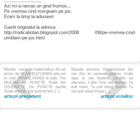
..............................
Azi mi-a ramas un gind frumos...
Pe vremea cind mergeam pe jos,
Eram la timp la adunare!
Gasiti originalul la adresa:
http://rodicabotan.blogspot.com/2008 /08/pe-vremea-cind-
umblam-pe-jos.html
Miorita - varianta matematica. Pe-un
Balada elevului. Dumnezeule din
picior de PLAN EUCLIDIAN Iata vin
cer, Din al camerei ungher, Unde
in cale TRANSLATAND la vale, Trei
stau si ma trudesc Lectiile sa
MULTIMI de PUNCTE Toate trei
sfarsesc, Catre Tine ma indrept, Tu
DISJUNCTE De FUNCTII pazite
esti mare, Tu esti drept, Numai Tu
Toate diferite. Ele sunt tot trei: [...]
ma poti salva Dupa [...]
articol precedent
articol următor