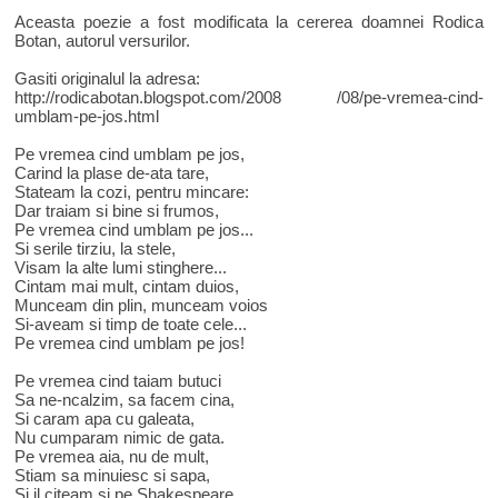
Aceasta poezie a fost modificata la cererea doamnei Rodica
Botan, autorul versurilor.
Gasiti originalul la adresa:
http://rodicabotan.blogspot.com/2008 /08/pe-vremea-cind-
umblam-pe-jos.html
Pe vremea cind umblam pe jos,
Carind la plase de-ata tare,
Stateam la cozi, pentru mincare:
Dar traiam si bine si frumos,
Pe vremea cind umblam pe jos...
Si serile tirziu, la stele,
Visam la alte lumi stinghere...
Cintam mai mult, cintam duios,
Munceam din plin, munceam voios
Si-aveam si timp de toate cele...
Pe vremea cind umblam pe jos!
Pe vremea cind taiam butuci
Sa ne-ncalzim, sa facem cina,
Si caram apa cu galeata,
Nu cumparam nimic de gata.
Pe vremea aia, nu de mult,
Stiam sa minuiesc si sapa,
Si il citeam si pe Shakespeare...