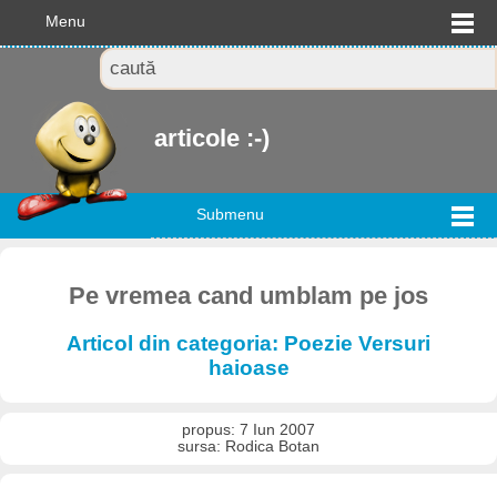
Menu
articole :-)
Submenu
Pe vremea cand umblam pe jos
Articol din categoria: Poezie Versuri
haioase
propus: 7 Iun 2007
sursa: Rodica Botan