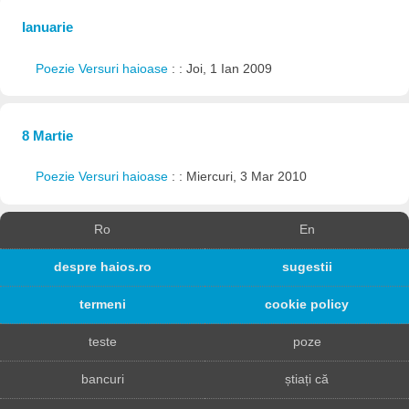
Ianuarie
Poezie Versuri haioase
: : Joi, 1 Ian 2009
8 Martie
Poezie Versuri haioase
: : Miercuri, 3 Mar 2010
Ro
En
despre haios.ro
sugestii
termeni
cookie policy
teste
poze
bancuri
știați că