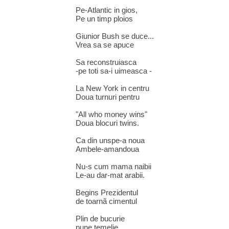
Pe-Atlantic in gios,
Pe un timp ploios
Giunior Bush se duce...
Vrea sa se apuce
Sa reconstruiasca
-pe toti sa-i uimeasca -
La New York in centru
Doua turnuri pentru
"All who money wins"
Doua blocuri twins.
Ca din unspe-a noua
Ambele-amandoua
Nu-s cum mama naibii
Le-au dar-mat arabii.
Begins Prezidentul
de toarnã cimentul
Plin de bucurie
pune temelie