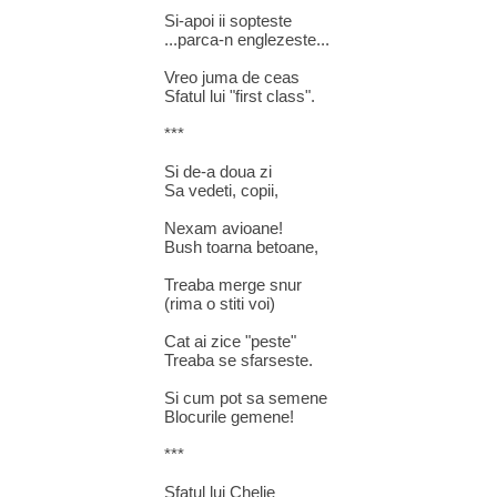
Si-apoi ii sopteste
...parca-n englezeste...
Vreo juma de ceas
Sfatul lui "first class".
***
Si de-a doua zi
Sa vedeti, copii,
Nexam avioane!
Bush toarna betoane,
Treaba merge snur
(rima o stiti voi)
Cat ai zice "peste"
Treaba se sfarseste.
Si cum pot sa semene
Blocurile gemene!
***
Sfatul lui Chelie