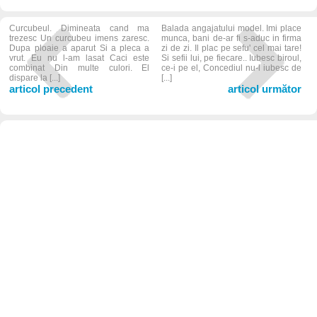
Curcubeul. Dimineata cand ma
Balada angajatului model. Imi place
trezesc Un curcubeu imens zaresc.
munca, bani de-ar fi s-aduc in firma
Dupa ploaie a aparut Si a pleca a
zi de zi. Il plac pe sefu' cel mai tare!
vrut. Eu nu l-am lasat Caci este
Si sefii lui, pe fiecare.. Iubesc biroul,
combinat Din multe culori. El
ce-i pe el, Concediul nu-l iubesc de
dispare la [...]
[...]
articol precedent
articol următor