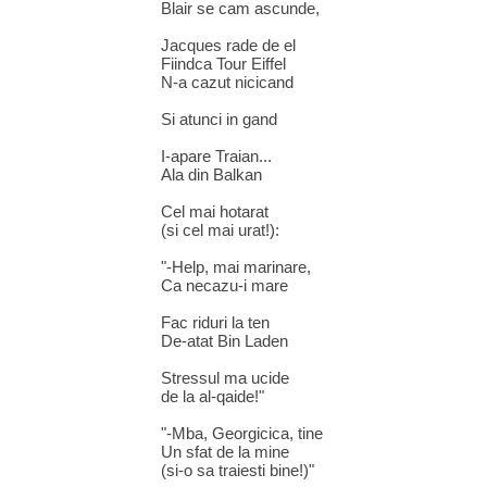
Blair se cam ascunde,
Jacques rade de el
Fiindca Tour Eiffel
N-a cazut nicicand
Si atunci in gand
I-apare Traian...
Ala din Balkan
Cel mai hotarat
(si cel mai urat!):
"-Help, mai marinare,
Ca necazu-i mare
Fac riduri la ten
De-atat Bin Laden
Stressul ma ucide
de la al-qaide!"
"-Mba, Georgicica, tine
Un sfat de la mine
(si-o sa traiesti bine!)"