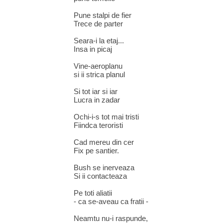
Pune stalpi de fier
Trece de parter
Seara-i la etaj...
Insa in picaj
Vine-aeroplanu
si ii strica planul
Si tot iar si iar
Lucra in zadar
Ochi-i-s tot mai tristi
Fiindca teroristi
Cad mereu din cer
Fix pe santier.
Bush se inerveaza
Si ii contacteaza
Pe toti aliatii
- ca se-aveau ca fratii -
Neamtu nu-i raspunde,