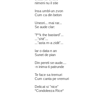
nimeni nu il stie
Insa umbl-un zvon
Cum ca din beton
Uneori... mai rar...
Se aude clar:
"f**k the bastard"...
..."shit"...
..."asta m-a zidit"...
Iar o data-n an
Sunet de pian
Din pereti se-aude....
-n inima-ti patrunde
Te face sa tremuri
Cum canta pe vremuri
Delicat si "nice"
*Condoleeza Rice*