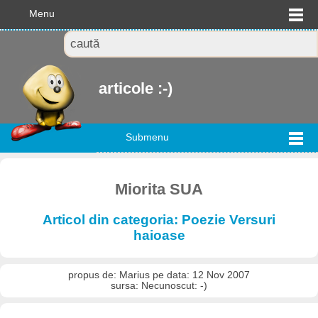
Menu
articole :-)
Submenu
Miorita SUA
Articol din categoria: Poezie Versuri
haioase
propus de: Marius pe data: 12 Nov 2007
sursa: Necunoscut: -)