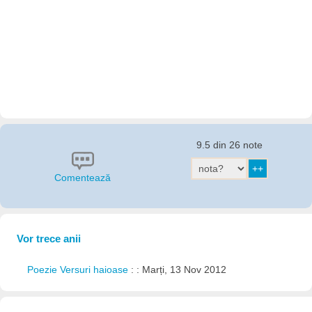
9.5 din 26 note
Comentează
Vor trece anii
Poezie Versuri haioase
: : Marți, 13 Nov 2012