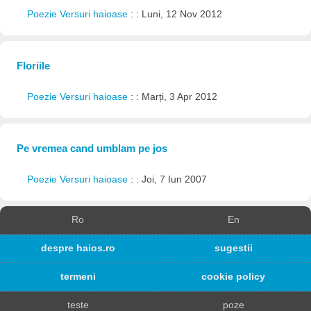
Poezie Versuri haioase
: : Luni, 12 Nov 2012
Floriile
Poezie Versuri haioase
: : Marți, 3 Apr 2012
Pe vremea cand umblam pe jos
Poezie Versuri haioase
: : Joi, 7 Iun 2007
Ro
En
despre haios.ro
sugestii
termeni
cookie policy
teste
poze