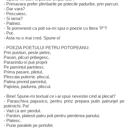
- Primavara prefer plimbarile pe potecile padurilor, prin parcuri.
- Dar vara?
- Pescuiesc.
- Si iarna?
- Patinez.
- Te pomenesti ca poti sa-mi spui o poezie cu litera "P"?
- Pot.
- Asta nu o mai cred. Spune-o!
- POEZIA POETULUI PETRU POTOPEANU:
Prin pustiuri, peste pietre,
Pasari, pilcuri pribegesc,
Parasindu-si puii proprii
Pe pamintul parintesc.
Prima pasare, pilotul,
Plescaia puternic pliscul,
Patina privind pamintul,
Pajistea, padurea, pliscul.
- Bine! Spune-mi textual ce i-ai spus nevestei cind ai plecat?
- Paraschiva papusico, pentru prinz prepara putin patrunjel pe
potirnichi. Pa!
- Vad ca am pierdut.
- Pardon, platesti patru poli pentru pierderea pariului.
- Platesc.
- Pune paralele pe portofel.