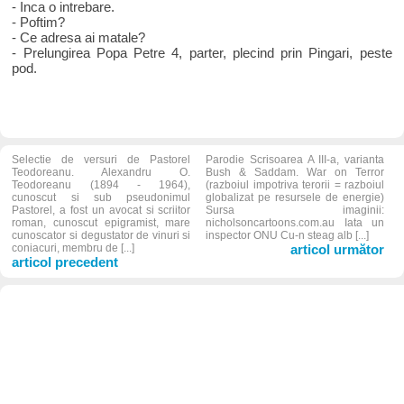
- Inca o intrebare.
- Poftim?
- Ce adresa ai matale?
- Prelungirea Popa Petre 4, parter, plecind prin Pingari, peste
pod.
Selectie de versuri de Pastorel
Parodie Scrisoarea A III-a, varianta
Teodoreanu. Alexandru O.
Bush & Saddam. War on Terror
Teodoreanu (1894 - 1964),
(razboiul impotriva terorii = razboiul
cunoscut si sub pseudonimul
globalizat pe resursele de energie)
Pastorel, a fost un avocat si scriitor
Sursa imaginii:
roman, cunoscut epigramist, mare
nicholsoncartoons.com.au Iata un
cunoscator si degustator de vinuri si
inspector ONU Cu-n steag alb [...]
coniacuri, membru de [...]
articol următor
articol precedent