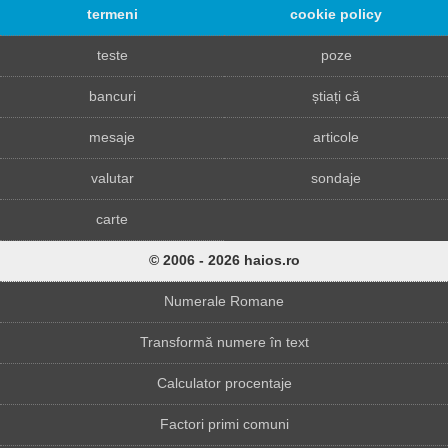
termeni
cookie policy
teste
poze
bancuri
știați că
mesaje
articole
valutar
sondaje
carte
© 2006 - 2026 haios.ro
Numerale Romane
Transformă numere în text
Calculator procentaje
Factori primi comuni