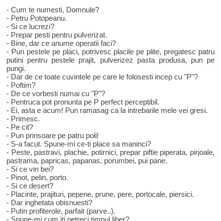
- Cum te numesti, Domnule?
- Petru Potopeanu.
- Si ce lucrezi?
- Prepar pesti pentru pulverizat.
- Bine, dar ce anume operatii faci?
- Pun pestele pe placi, potrivesc placile pe plite, pregatesc patru
putini pentru pestele prajit, pulverizez pasta produsa, pun pe
pungi.
- Dar de ce toate cuvintele pe care le folosesti incep cu "P"?
- Poftim?
- De ce vorbesti numai cu "P"?
- Pentruca pot pronunta pe P perfect perceptibil.
- Ei, asta e acum! Pun ramasag ca la intrebarile mele vei gresi.
- Primesc.
- Pe cit?
- Pun prinsoare pe patru poli!
- S-a facut. Spune-mi ce-ti place sa maninci?
- Peste, pastravi, plachie, potirnici, prepar piftie piperata, pirjoale,
pastrama, papricas, papanas, porumbei, pui pane.
- Si ce vin bei?
- Pinot, pelin, porto.
- Si ce desert?
- Placinte, prajituri, pepene, prune, pere, portocale, piersici.
- Dar inghetata obisnuesti?
- Putin profiterole, parfait (parve..).
- Spune-mi cum iti petreci timpul liber?