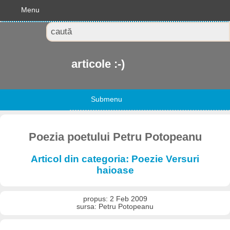
Menu
articole :-)
Submenu
Poezia poetului Petru Potopeanu
Articol din categoria: Poezie Versuri
haioase
propus: 2 Feb 2009
sursa: Petru Potopeanu