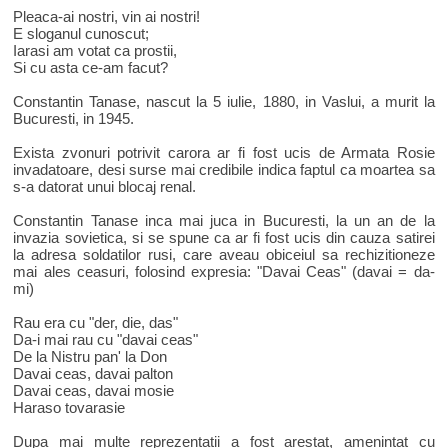
Pleaca-ai nostri, vin ai nostri!
E sloganul cunoscut;
Iarasi am votat ca prostii,
Si cu asta ce-am facut?
Constantin Tanase, nascut la 5 iulie, 1880, in Vaslui, a murit la
Bucuresti, in 1945.
Exista zvonuri potrivit carora ar fi fost ucis de Armata Rosie
invadatoare, desi surse mai credibile indica faptul ca moartea sa
s-a datorat unui blocaj renal.
Constantin Tanase inca mai juca in Bucuresti, la un an de la
invazia sovietica, si se spune ca ar fi fost ucis din cauza satirei
la adresa soldatilor rusi, care aveau obiceiul sa rechizitioneze
mai ales ceasuri, folosind expresia: "Davai Ceas" (davai = da-
mi)
Rau era cu "der, die, das"
Da-i mai rau cu "davai ceas"
De la Nistru pan' la Don
Davai ceas, davai palton
Davai ceas, davai mosie
Haraso tovarasie
Dupa mai multe reprezentatii a fost arestat, amenintat cu