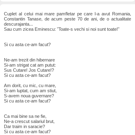
Cuplet al celui mai mare pamfletar pe care l-a avut Romania,
Constantin Tanase, de acum peste 70 de ani, de o actualitate
descurajanta...
Sau cum zicea Eminescu: "Toate-s vechi si noi sunt toate!"
Si cu asta ce-am facut?
Ne-am trezit din hibernare
Si-am strigat cat am putut:
Sus Cutare! Jos Cutare!?
Si cu asta ce-am facut?
Am dorit, cu mic, cu mare,
Si-am luptat, cum am stiut,
S-avem noua guvernare?
Si cu asta ce-am facut?
Ca mai bine sa ne fie,
Ne-a crescut salariul brut,
Dar traim in saracie?
Si cu asta ce-am facut?