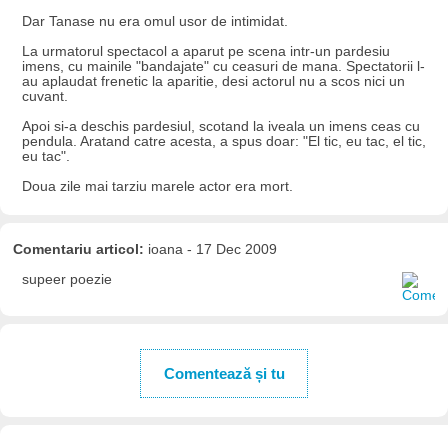
Dar Tanase nu era omul usor de intimidat.
La urmatorul spectacol a aparut pe scena intr-un pardesiu
imens, cu mainile "bandajate" cu ceasuri de mana. Spectatorii l-
au aplaudat frenetic la aparitie, desi actorul nu a scos nici un
cuvant.
Apoi si-a deschis pardesiul, scotand la iveala un imens ceas cu
pendula. Aratand catre acesta, a spus doar: "El tic, eu tac, el tic,
eu tac".
Doua zile mai tarziu marele actor era mort.
Comentariu articol:
ioana - 17 Dec 2009
supeer poezie
Comentează și tu