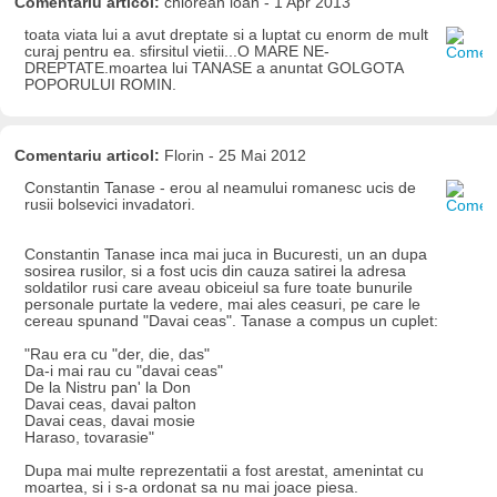
Comentariu articol:
chiorean ioan - 1 Apr 2013
toata viata lui a avut dreptate si a luptat cu enorm de mult
curaj pentru ea. sfirsitul vietii...O MARE NE-
DREPTATE.moartea lui TANASE a anuntat GOLGOTA
POPORULUI ROMIN.
Comentariu articol:
Florin - 25 Mai 2012
Constantin Tanase - erou al neamului romanesc ucis de
rusii bolsevici invadatori.
Constantin Tanase inca mai juca in Bucuresti, un an dupa
sosirea rusilor, si a fost ucis din cauza satirei la adresa
soldatilor rusi care aveau obiceiul sa fure toate bunurile
personale purtate la vedere, mai ales ceasuri, pe care le
cereau spunand "Davai ceas". Tanase a compus un cuplet:
"Rau era cu "der, die, das"
Da-i mai rau cu "davai ceas"
De la Nistru pan' la Don
Davai ceas, davai palton
Davai ceas, davai mosie
Haraso, tovarasie"
Dupa mai multe reprezentatii a fost arestat, amenintat cu
moartea, si i s-a ordonat sa nu mai joace piesa.