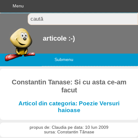
Menu
articole :-)
Submenu
Constantin Tanase: Si cu asta ce-am
facut
Articol din categoria: Poezie Versuri
haioase
propus de: Claudia pe data: 10 Iun 2009
sursa: Constantin Tãnase