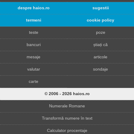
despre haios.ro
sugestii
termeni
cookie policy
teste
poze
bancuri
știați că
mesaje
articole
valutar
sondaje
carte
© 2006 - 2026 haios.ro
Numerale Romane
Transformă numere în text
Calculator procentaje