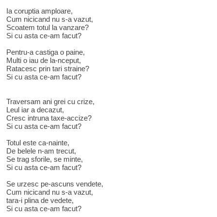
Ia coruptia amploare,
Cum nicicand nu s-a vazut,
Scoatem totul la vanzare?
Si cu asta ce-am facut?
Pentru-a castiga o paine,
Multi o iau de la-nceput,
Ratacesc prin tari straine?
Si cu asta ce-am facut?
Traversam ani grei cu crize,
Leul iar a decazut,
Cresc intruna taxe-accize?
Si cu asta ce-am facut?
Totul este ca-nainte,
De belele n-am trecut,
Se trag sforile, se minte,
Si cu asta ce-am facut?
Se urzesc pe-ascuns vendete,
Cum nicicand nu s-a vazut,
tara-i plina de vedete,
Si cu asta ce-am facut?