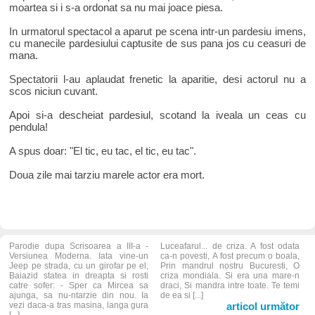
moartea si i s-a ordonat sa nu mai joace piesa.
In urmatorul spectacol a aparut pe scena intr-un pardesiu imens,
cu manecile pardesiului captusite de sus pana jos cu ceasuri de
mana.
Spectatorii l-au aplaudat frenetic la aparitie, desi actorul nu a
scos niciun cuvant.
Apoi si-a descheiat pardesiul, scotand la iveala un ceas cu
pendula!
A spus doar: "El tic, eu tac, el tic, eu tac".
Doua zile mai tarziu marele actor era mort.
Parodie dupa Scrisoarea a III-a -
Luceafarul... de criza. A fost odata
Versiunea Moderna. Iata vine-un
ca-n povesti, A fost precum o boala,
Jeep pe strada, cu un girofar pe el,
Prin mandrul nostru Bucuresti, O
Baiazid statea in dreapta si rosti
criza mondiala. Si era una mare-n
catre sofer: - Sper ca Mircea sa
draci, Si mandra intre toate. Te temi
ajunga, sa nu-ntarzie din nou. Ia
de ea si [...]
vezi daca-a tras masina, langa gura
articol următor