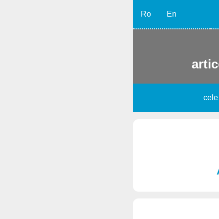
Ro
En
artic
cele