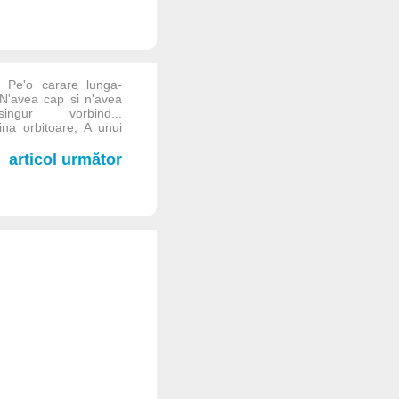
... Pe'o carare lunga-
N'avea cap si n'avea
ur vorbind...
a orbitoare, A unui
articol următor