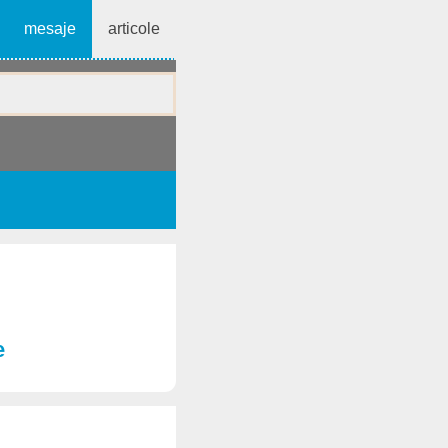
mesaje
articole
e