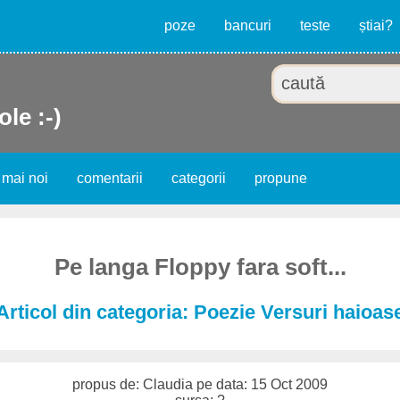
poze
bancuri
teste
știai?
ole :-)
 mai noi
comentarii
categorii
propune
Pe langa Floppy fara soft...
Articol din categoria: Poezie Versuri haioas
propus de: Claudia pe data: 15 Oct 2009