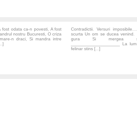
A fost odata ca-n povesti, A fost
Contradictii. Versuri imposibile.
ndrul nostru Bucuresti, O criza
scurta Un om se ducea venind. 
mare-n draci, Si mandra intre
gura Si mergea sing
..]
____________________ La lumin
felinar stins [...]