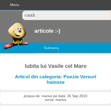
Menu
articole :-)
Submenu
Iubita lui Vasile cel Mare
Articol din categoria: Poezie Versuri
haioase
propus de: marius pe data: 26 Sep 2010
sursa: marius