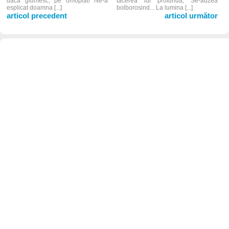
daca glumesc, pe omoplat! Ne-a
tacerea lui profunda, Se-auzea
esplicat doamna [...]
bolborosind... La lumina [...]
articol precedent
articol următor