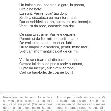
Un baiat suna, noaptea la garaj in poarta,
Ore cine bate?
Eu sunt, Vasile, puiu' tau dorit,
Si de la discoteca eu ma-ntorc ranit.
Dar deschideti poarta, sucevenii ma inconjur,
Vantul sufla rece, coastele ma dor.
Ce spui tu straine, Vasile e departe,
Pumnii lui de fier mii de morti inparte.
De esti tu acela nu-ti sunt eu iubita.
Du-te inapoi la discoteca, pentru mine mori,
Si-ti va fi mormantul calcat de oii, mii.
Vasile se-ntoarce si din bucium suna,
Oastea lui de oi de prin trifoaie s-aduna,
Lupta iar incepe, suceveni zdrobiti,
Cad ca barabule, de coarne loviti!
Poezioala desple secs. Facui fala
Absurd pe o strada lunga scurta. Pe
sa vleau o constatale La gladinita
o strada lunga-scurta, Un om se
ieli, cand am picat, (Cu toate ca-s
ducea venind. N-avea cap si n-avea
de-un an in glupa male) Sa mol
gura, Si mergea singur vorbind, Si-n