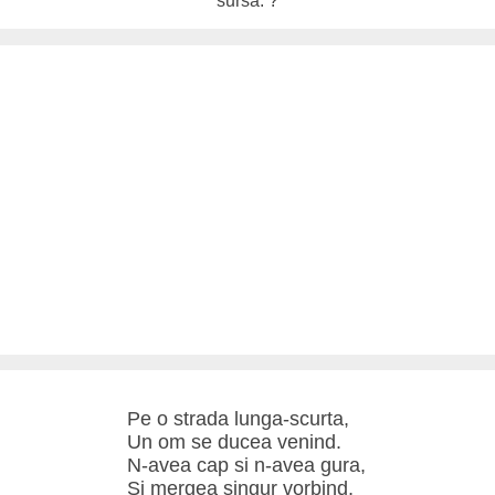
sursa: ?
Pe o strada lunga-scurta,
Un om se ducea venind.
N-avea cap si n-avea gura,
Si mergea singur vorbind,