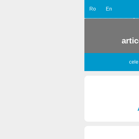
Ro
En
artic
cele