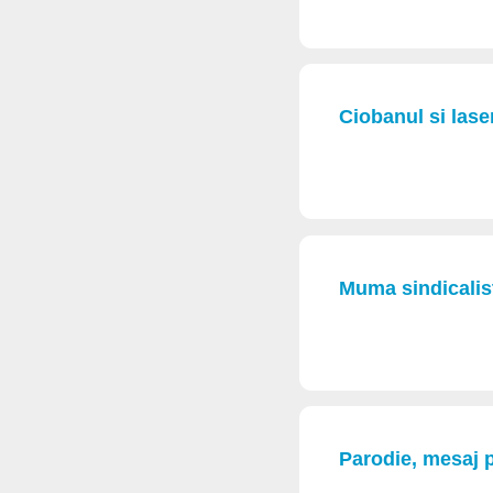
Ciobanul si lase
Muma sindicalist
Parodie, mesaj 