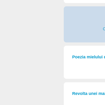
C
Poezia mielului 
Revolta unei ma