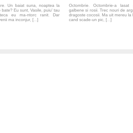
Mare. Un baiat suna, noaptea la
Octombrie. Octombrie-a lasat
e bate? Eu sunt, Vasile, puiu' tau
galbene si rosii. Trec nouri de argi
oteca eu ma-ntorc ranit. Dar
dragoste cocosii. Ma uit mereu la
nii ma inconjur, [...]
cand scade-un pic, [...]