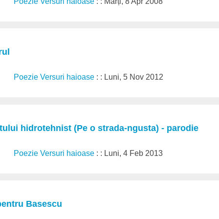
Poezie Versuri haioase
: : Marți, 8 Apr 2008
rul
Poezie Versuri haioase
: : Luni, 5 Nov 2012
ului hidrotehnist (Pe o strada-ngusta) - parodie
Poezie Versuri haioase
: : Luni, 4 Feb 2013
pentru Basescu