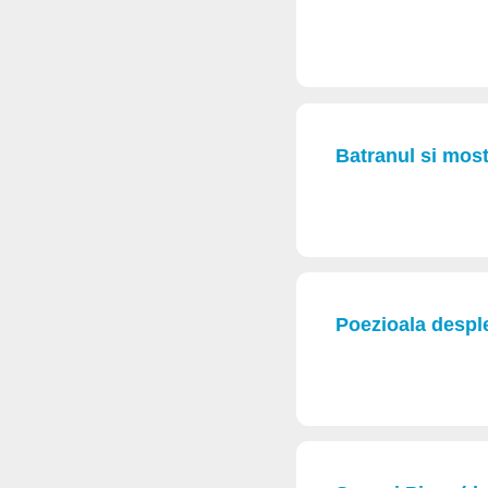
Batranul si most
Poezioala despl