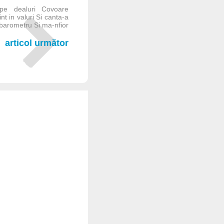
 pe dealuri Covoare
nt in valuri Si canta-a
 barometru Si ma-nfior
articol următor