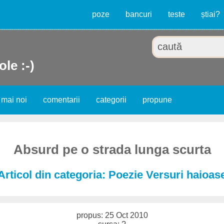
poze
bancuri
teste
știai?
ole :-)
 mai noi
comentarii
categorii
propune
Absurd pe o strada lunga scurta
Articol din categoria: Poezie Versuri haioas
propus: 25 Oct 2010