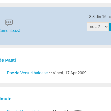
8.8 din 16 n
omentează
de Pasti
Poezie Versuri haioase
: : Vineri, 17 Apr 2009
imute