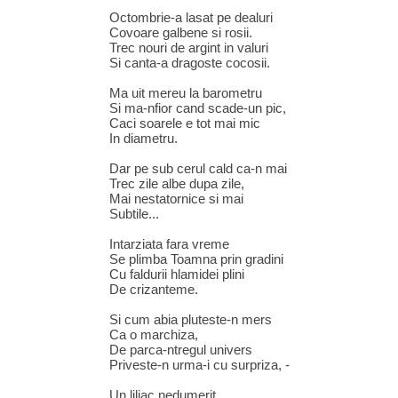
Octombrie-a lasat pe dealuri
Covoare galbene si rosii.
Trec nouri de argint in valuri
Si canta-a dragoste cocosii.
Ma uit mereu la barometru
Si ma-nfior cand scade-un pic,
Caci soarele e tot mai mic
In diametru.
Dar pe sub cerul cald ca-n mai
Trec zile albe dupa zile,
Mai nestatornice si mai
Subtile...
Intarziata fara vreme
Se plimba Toamna prin gradini
Cu faldurii hlamidei plini
De crizanteme.
Si cum abia pluteste-n mers
Ca o marchiza,
De parca-ntregul univers
Priveste-n urma-i cu surpriza, -
Un liliac nedumerit