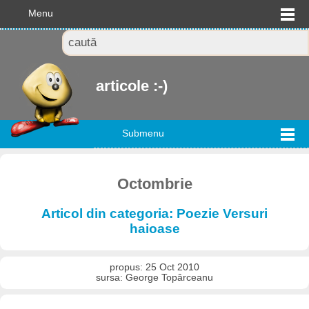
Menu
articole :-)
Submenu
Octombrie
Articol din categoria: Poezie Versuri
haioase
propus: 25 Oct 2010
sursa: George Topârceanu