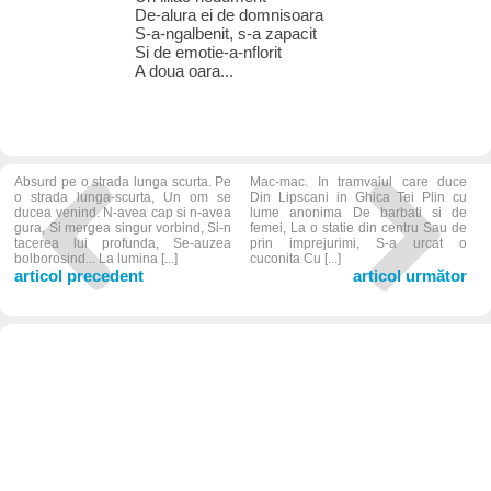
De-alura ei de domnisoara
S-a-ngalbenit, s-a zapacit
Si de emotie-a-nflorit
A doua oara...
Absurd pe o strada lunga scurta. Pe
Mac-mac. In tramvaiul care duce
o strada lunga-scurta, Un om se
Din Lipscani in Ghica Tei Plin cu
ducea venind. N-avea cap si n-avea
lume anonima De barbati si de
gura, Si mergea singur vorbind, Si-n
femei, La o statie din centru Sau de
tacerea lui profunda, Se-auzea
prin imprejurimi, S-a urcat o
bolborosind... La lumina [...]
cuconita Cu [...]
articol precedent
articol următor