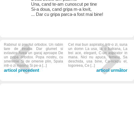
Una, cand te-am cunoscut pe tine
Si-a doua, cand gripa m-a lovit,
... Dar cu gripa parca-a fost mai bine!
Rabinul si preotul ortodox. Un rabin
Cel mai bun aspirator. Intr-o zi, suna
tare de treaba Dar glumet si
un domn La usa, la o batrana, La
evlavios Avea un garaj aproape De
trei ace, elegant, C-un aspirator in
un popa ortodox. Popa nostru, cu
mana. Nici nu apuca, femeia, Sa
smerenie Si de omenie plin, Spala
deschida, usa bine, Ca-ncepu el,
intr-o zi masina Si pe-a [...]
logoreea, Ce [...]
articol precedent
articol următor