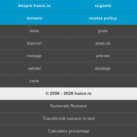
despre haios.ro
sugestii
termeni
cookie policy
teste
poze
bancuri
știați că
mesaje
articole
valutar
sondaje
carte
© 2006 - 2026 haios.ro
Numerale Romane
Transformă numere în text
Calculator procentaje