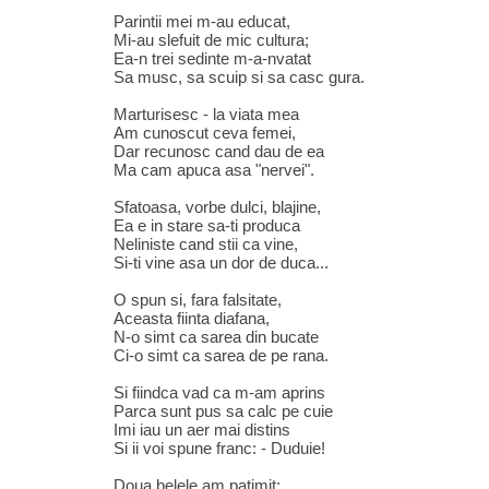
Parintii mei m-au educat,
Mi-au slefuit de mic cultura;
Ea-n trei sedinte m-a-nvatat
Sa musc, sa scuip si sa casc gura.
Marturisesc - la viata mea
Am cunoscut ceva femei,
Dar recunosc cand dau de ea
Ma cam apuca asa "nervei".
Sfatoasa, vorbe dulci, blajine,
Ea e in stare sa-ti produca
Neliniste cand stii ca vine,
Si-ti vine asa un dor de duca...
O spun si, fara falsitate,
Aceasta fiinta diafana,
N-o simt ca sarea din bucate
Ci-o simt ca sarea de pe rana.
Si fiindca vad ca m-am aprins
Parca sunt pus sa calc pe cuie
Imi iau un aer mai distins
Si ii voi spune franc: - Duduie!
Doua belele am patimit: