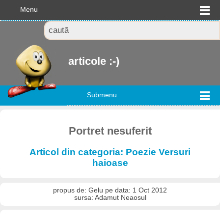
Menu
articole :-)
Submenu
Portret nesuferit
Articol din categoria: Poezie Versuri
haioase
propus de: Gelu pe data: 1 Oct 2012
sursa: Adamut Neaosul