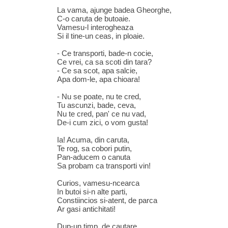
La vama, ajunge badea Gheorghe,
C-o caruta de butoaie.
Vamesu-l interogheaza
Si il tine-un ceas, in ploaie.
- Ce transporti, bade-n cocie,
Ce vrei, ca sa scoti din tara?
- Ce sa scot, apa salcie,
Apa dom-le, apa chioara!
- Nu se poate, nu te cred,
Tu ascunzi, bade, ceva,
Nu te cred, pan' ce nu vad,
De-i cum zici, o vom gusta!
Ia! Acuma, din caruta,
Te rog, sa cobori putin,
Pan-aducem o canuta
Sa probam ca transporti vin!
Curios, vamesu-ncearca
In butoi si-n alte parti,
Constiincios si-atent, de parca
Ar gasi antichitati!
Dup-un timp, de cautare,