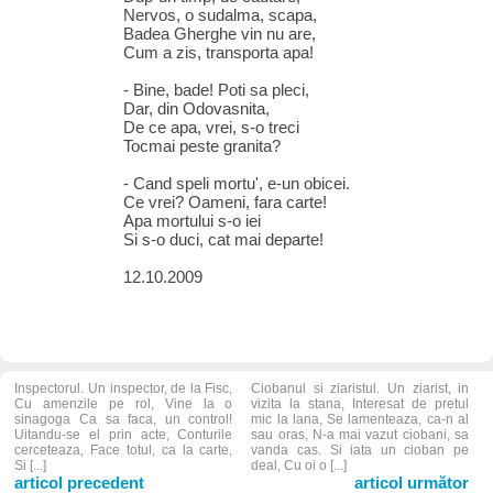
Nervos, o sudalma, scapa,
Badea Gherghe vin nu are,
Cum a zis, transporta apa!
- Bine, bade! Poti sa pleci,
Dar, din Odovasnita,
De ce apa, vrei, s-o treci
Tocmai peste granita?
- Cand speli mortu', e-un obicei.
Ce vrei? Oameni, fara carte!
Apa mortului s-o iei
Si s-o duci, cat mai departe!
12.10.2009
Inspectorul. Un inspector, de la Fisc,
Ciobanul si ziaristul. Un ziarist, in
Cu amenzile pe rol, Vine la o
vizita la stana, Interesat de pretul
sinagoga Ca sa faca, un control!
mic la lana, Se lamenteaza, ca-n al
Uitandu-se el prin acte, Conturile
sau oras, N-a mai vazut ciobani, sa
cerceteaza, Face totul, ca la carte,
vanda cas. Si iata un cioban pe
Si [...]
deal, Cu oi o [...]
articol precedent
articol următor