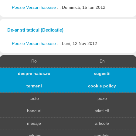
Poezie Versuri haioase
: : Duminică, 15 Ian 2012
De-ar sti taticul (Dedicatie)
Poezie Versuri haioase
: : Luni, 12 Nov 2012
Ro
En
despre haios.ro
sugestii
termeni
cookie policy
teste
poze
bancuri
știați că
mesaje
articole
valutar
sondaje