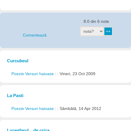
8.0 din 6 note
Comentează
Curcubeul
Poezie Versuri haioase
: : Vineri, 23 Oct 2009
La Pasti
Poezie Versuri haioase
: : Sâmbătă, 14 Apr 2012
Luceafarul... de criza