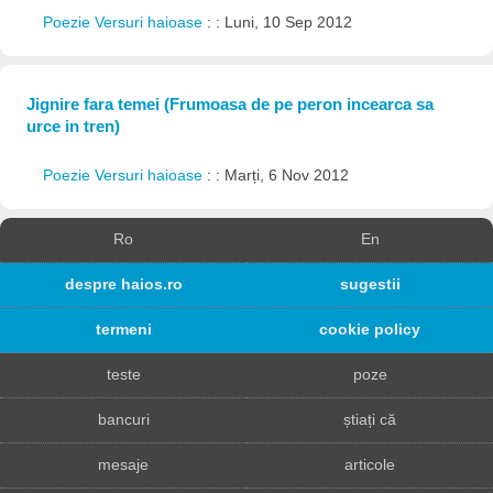
Poezie Versuri haioase
: : Luni, 10 Sep 2012
Jignire fara temei (Frumoasa de pe peron incearca sa
urce in tren)
Poezie Versuri haioase
: : Marți, 6 Nov 2012
Ro
En
despre haios.ro
sugestii
termeni
cookie policy
teste
poze
bancuri
știați că
mesaje
articole