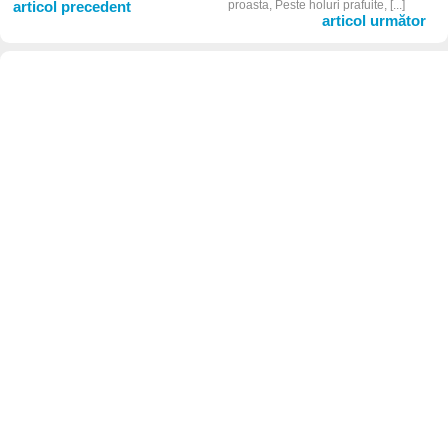
articol precedent
proasta, Peste holuri prafuite, [...]
articol următor