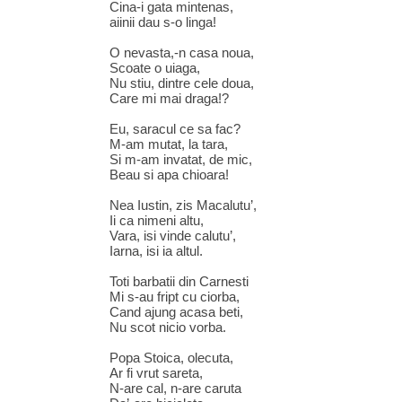
Cina-i gata mintenas,
aiinii dau s-o linga!
O nevasta,-n casa noua,
Scoate o uiaga,
Nu stiu, dintre cele doua,
Care mi mai draga!?
Eu, saracul ce sa fac?
M-am mutat, la tara,
Si m-am invatat, de mic,
Beau si apa chioara!
Nea Iustin, zis Macalutu’,
Ii ca nimeni altu,
Vara, isi vinde calutu’,
Iarna, isi ia altul.
Toti barbatii din Carnesti
Mi s-au fript cu ciorba,
Cand ajung acasa beti,
Nu scot nicio vorba.
Popa Stoica, olecuta,
Ar fi vrut sareta,
N-are cal, n-are caruta