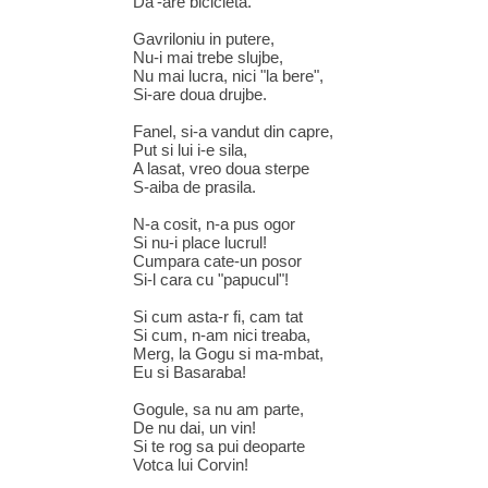
Da’-are bicicleta.
Gavriloniu in putere,
Nu-i mai trebe slujbe,
Nu mai lucra, nici "la bere",
Si-are doua drujbe.
Fanel, si-a vandut din capre,
Put si lui i-e sila,
A lasat, vreo doua sterpe
S-aiba de prasila.
N-a cosit, n-a pus ogor
Si nu-i place lucrul!
Cumpara cate-un posor
Si-l cara cu "papucul"!
Si cum asta-r fi, cam tat
Si cum, n-am nici treaba,
Merg, la Gogu si ma-mbat,
Eu si Basaraba!
Gogule, sa nu am parte,
De nu dai, un vin!
Si te rog sa pui deoparte
Votca lui Corvin!