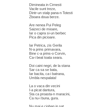
Dimineata in Cirnesti
Vacile sunt treze,
Dintr-un stalp pana-n Totesti
Zboara doua berze.
Are nenea Pui Peleg
Saizeci de mioare,
Iar o capra si-un berbec
Pica din picioare.
Iar Petrica, zis Gerila
N-a prins primavara,
Bine c-a prins-o Corvin,
Ca-i beat toata seara.
Doi caini negri, de la stana
Sar ca sa se bata,
Iar bacita, ca-i batrana,
Umbla nespalata!
La o vaca din vecini
I-a picat dantura,
Sta ca proasta-n maracini,
Ca nu-i buna, gura.
Nu mai e cioban in sat