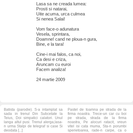
Lasa sa ne creada lumea:
Prosti si natarai,
Uite acuma, urca culmea
Si nenea Salai!
Vom face-o adunatura
Vesela, sprintara,
Doamne! cand ne ploua-n gura,
Bine, e la tara!
Cine-i mai falos, ca noi,
Ca desi e criza,
Aruncam cu euroi
Facem analiza!
24 martie 2009
Batista (parodie). S-a intamplat sa
Pastel de toamna pe strada de la
sada in trenul Din Subcetate la
firma noastra. Trece-un car cu boi
Teius, Doi simpatici calatori. Unul
pe strada, strada de la firma
langa altul pusi. Trenul alerga,lasa-
noastra, Pe alocuri ratacit, vreun
n urma Stalpi de telegraf si case Si
vitel isi cata muma, Sta-n porumbi
deodata [...]
sperietoarea, rade-n carpe, ca o