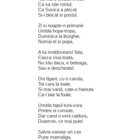
Ca sa stie rostul,
Ca Suvica a plecat
Si-i blocat si postul.
Zi si noapte-n primarie
Umbla hopa-tropa,
Duminica la liturghie,
Numai el si popa.
A lui moldoveanu’ fata,
Casca ziua toata,
Nu stiu daca, e beteaga,
Sau e deocheata!
Doi tigani, cu o caruta,
Tot cara la toale,
Si mai vand, cate-o hainuta
Ca-i taie la foale.
Umbla tapul tura-vura
Printre oi cornute,
Dar cand o veni caldura,
Doamne, ce mai pute!
Salvia sareaz-un cas
Pune mamaliga,