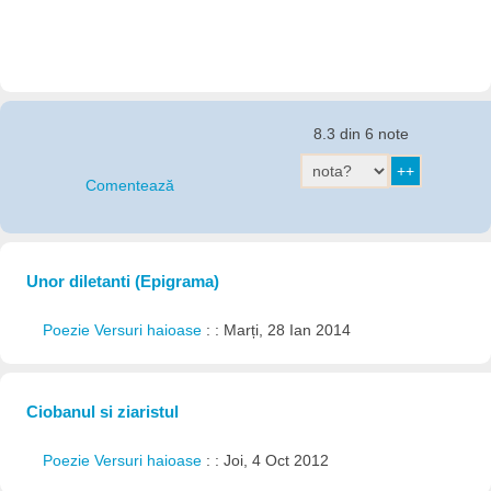
8.3 din 6 note
Comentează
Unor diletanti (Epigrama)
Poezie Versuri haioase
: : Marți, 28 Ian 2014
Ciobanul si ziaristul
Poezie Versuri haioase
: : Joi, 4 Oct 2012