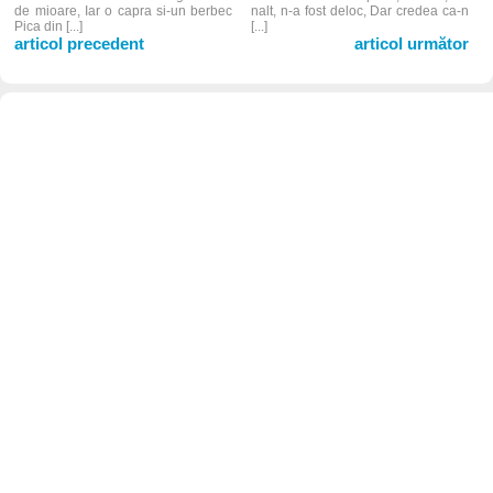
de mioare, Iar o capra si-un berbec
nalt, n-a fost deloc, Dar credea ca-n
Pica din [...]
[...]
articol precedent
articol următor