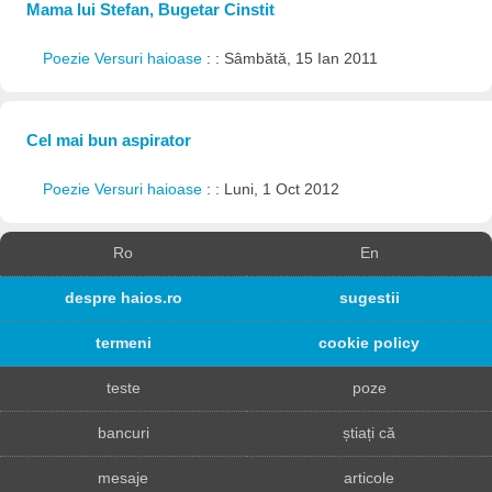
Mama lui Stefan, Bugetar Cinstit
Poezie Versuri haioase
: : Sâmbătă, 15 Ian 2011
Cel mai bun aspirator
Poezie Versuri haioase
: : Luni, 1 Oct 2012
Ro
En
despre haios.ro
sugestii
termeni
cookie policy
teste
poze
bancuri
știați că
mesaje
articole