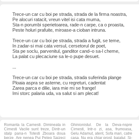
Trece-un car cu boi pe strada, strada de la firma noastra,
Pe alocuri ratacit, vreun vitel isi cata muma,
Sta-n porumbi sperietoarea, rade-n carpe, ca o proasta,
Peste holuri prafuite, miroase-a cioban intruna.
Trece-un car cu boi pe strada, strada a fugit, se teme,
In zadar-si mai cata versul, cersetorul de poet,
Sta pe soclu, parvenitul, ganditor cand–o sa-l cheme,
La palat cu plecaciune sa le-o pupe desuet.
...
Trece-un car cu boi pe strada, strada suferinda plange
Ploaia aspra se asterne, cu regreturi, cadentat
Zarea parca e dilie, iara mie mi se frange!
Imi storc palaria uda, va salut si am plecat!
Romanta la Carnesti. Dimineata in
Ghinionistul. De la Deva-nspre
Cirnesti Vacile sunt treze, Dintr-un
Cirnesti, Intr-o zi, asa, frumoasa,
stalp pana-n Totesti Zboara doua
Gelu Adamut, atent, Sofa mari, catre
berze. Are nenea Pui Peleg Saizeci
casa. Nu era chiar prost, baiatul, Si-